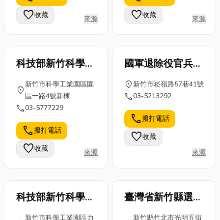
迷人光彩！
業安全的堅實
或缺的重要設
favorite
favorite
收藏
收藏
來源
來源
美甲款式到
後盾。從最基
備。從搬運
底...
本的貨物裝
重...
卸...
科技部新竹科學園
國軍退除役官兵輔
區管理局
導委員會
location_on
新竹市科學工業園區園
新竹市崧嶺路57巷41號
location_on
call
區一路4號新棟
03-5213292
call
03-5777229
call
撥打電話
call
撥打電話
favorite
收藏
favorite
收藏
來源
來源
科技部新竹科學園
臺灣省新竹縣選舉
區管理局
委員會
新竹市科學工業園區力
新竹縣竹北市光明五街