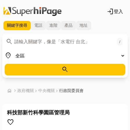
login
登入
關鍵字
搜尋
電話
進階
產品
地址
關鍵字
search
/
地區
place
search
首頁
home
chevron_right
政府機關
chevron_right
中央機關
chevron_right
行政院委員會
科技部新竹科學園區管理局
favorite