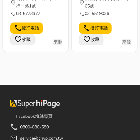
location_on
location_on
行一路1號
65號
call
call
03-5773377
03-5519036
call
call
撥打電話
撥打電話
favorite
favorite
收藏
收藏
來源
來源
Facebook粉絲專頁
call
0800-080-580
mail
service@chyp.com.tw