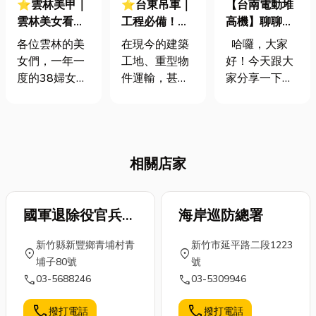
⭐雲林美甲｜
⭐台東吊車｜
【台南電動堆
雲林美女看過
工程必備！重
高機】聊聊買
來！38婦女節
物搬運不再是
賣、出租與維
各位雲林的美
在現今的建築
哈囉，大家
美甲特輯，指
問題！吊車種
修保養那些事
女們，一年一
工地、重型物
好！今天跟大
尖綻放女王光
類選用指南都
度的38婦女節
件運輸，甚至
家分享一下有
彩！
在這！
即將來臨！想
是精密設備的
關堆高機的知
讓自己從頭到
裝設現場，你
識，無論你是
腳煥然一新，
是否曾對那些
打算購買、租
成為最美麗的
能輕易舉起數
賃還是關心日
相關店家
女王嗎？除了
噸重物、或將
常維修保養，
妝容和穿搭，
工作人員送上
這篇文章都能
指尖上的美麗
高處的龐然大
讓你更了解台
也不容忽視！
國軍退除役官兵輔
物感到好奇？
海岸巡防總署
南地區的相關
今天小編就要
沒錯，它們就
服務，特別是
導委員會
新竹縣新豐鄉青埔村青
新竹市延平路二段1223
為大家分享雲
是——吊車！
【台南電動堆
location_on
location_on
埔子80號
號
林美甲推薦店
吊車不光是提
高機】的各項
call
call
03-5688246
03-5309946
家，讓妳在特
高工作效率的
應用！ 堆高
別的日子裡，
關鍵設備，更
機是物流、倉
call
call
撥打電話
撥打電話
指尖也能綻放
是確保高空作
儲作業中不可