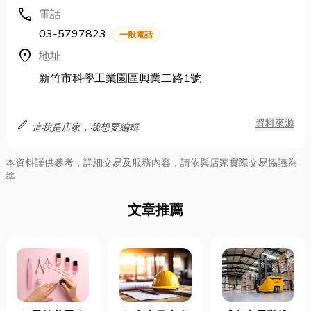
call
電話
03-5797823
一般電話
location_on
地址
新竹市科學工業園區興業二路1號
edit
資料來源
這我是店家，我想要編輯
本資料謹供參考，詳細交易及服務內容，請依與店家實際交易協議為
準
文章推薦