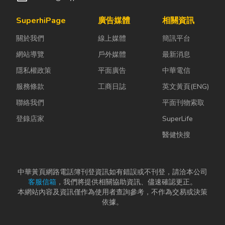
SuperhiPage
廣告媒體
相關資訊
關於我們
線上媒體
簡訊平台
網站導覽
戶外媒體
最新消息
隱私權政策
平面廣告
中華電信
服務條款
工商日誌
英文黃頁(ENG)
聯絡我們
平面刊物索取
登錄店家
SuperLife
醫健快搜
中華黃頁網路電話簿刊登資訊如有錯誤或不刊登，請洽本公司
客服信箱
，我們將提供相關協助資訊、儘速確認更正。
本網站內容及資訊僅作為使用者查詢參考，不作為交易或決策
依據。