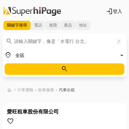
login
登入
關鍵字
搜尋
電話
進階
產品
地址
關鍵字
search
/
地區
place
search
首頁
home
chevron_right
行車運輸
chevron_right
租車服務
chevron_right
汽車出租
愛旺租車股份有限公司
favorite