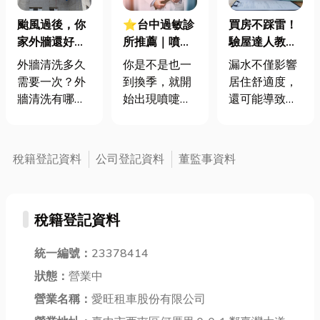
颱風過後，你
⭐台中過敏診
買房不踩雷！
家外牆還好
所推薦｜噴嚏
驗屋達人教你
嗎？一次搞懂
一直打不停？
如何檢查漏
外牆清洗多久
你是不是也一
漏水不僅影響
外牆清洗、拉
換季過敏如何
水，守護你的
需要一次？外
到換季，就開
居住舒適度，
皮、防水、整
緩解？
新家
牆清洗有哪些
始出現噴嚏打
還可能導致壁
修常見問題
注意事項？ 外
個不停、鼻水
癌、結構損
牆清洗，不只
流不止，甚至
壞，甚至影響
是為了美觀，
是皮膚癢到受
房屋價值。 驗
稅籍登記資料
公司登記資料
董監事資料
更是為了延長
不了的狀況？
收時務必仔細
房屋的壽命。
每年這個時
檢查，才能避
想像一下，你
候，許多人都
免未來高額的
稅籍登記資料
的房子每天都
會面臨同樣的
修繕費用。
暴露在戶外，
困擾。這不是
一、驗屋前的
承受著各種髒
感冒，而是惱
統一編號：
23378414
準備工作 1.
污的侵襲，就
人的「換季過
帶好驗屋工
狀態：
營業中
像我們的皮膚
敏」。別擔
具：手電筒、
營業名稱：
愛旺租車股份有限公司
一樣，需要定
心，這篇文章
插座檢測器、