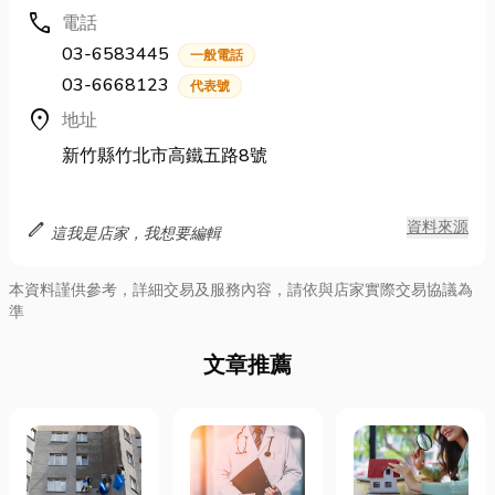
call
電話
03-6583445
一般電話
03-6668123
代表號
location_on
地址
新竹縣竹北市高鐵五路8號
edit
資料來源
這我是店家，我想要編輯
本資料謹供參考，詳細交易及服務內容，請依與店家實際交易協議為
準
文章推薦