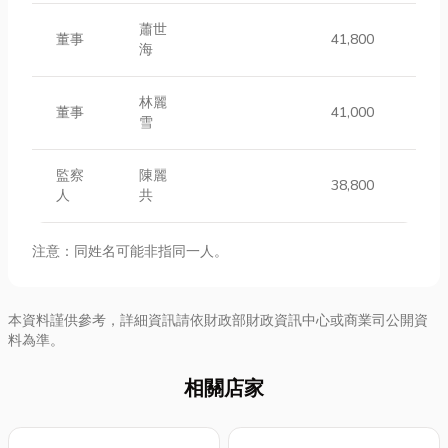
蕭世
董事
41,800
海
林麗
董事
41,000
雪
監察
陳麗
38,800
人
共
注意：同姓名可能非指同一人。
本資料謹供參考，詳細資訊請依財政部財政資訊中心或商業司公開資
料為準。
相關店家