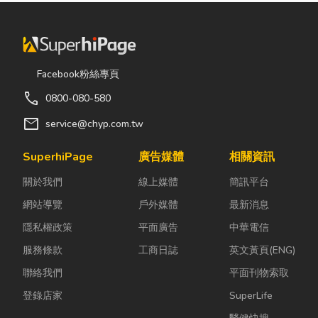
Facebook粉絲專頁
call
0800-080-580
mail
service@chyp.com.tw
SuperhiPage
廣告媒體
相關資訊
關於我們
線上媒體
簡訊平台
網站導覽
戶外媒體
最新消息
隱私權政策
平面廣告
中華電信
服務條款
工商日誌
英文黃頁(ENG)
聯絡我們
平面刊物索取
登錄店家
SuperLife