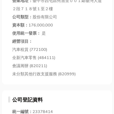
期清潔才能保
將會帶你一起
營業地址：
臺中市西屯區何厝里００１鄰臺灣大道
水平尺、記錄
持健康。那
了解換季過敏
筆記本、試水
２段７１８號１至２樓
麼，外牆多久
到底是怎麼回
工具/水管等，
公司類型：
股份有限公司
需要清洗一次
事，以及有哪
若...
呢？這其實...
些超實用的方
資本額：
176,000,000
法可...
使用統一發票：
是
經營項目：
汽車租賃 (772100)
全新汽車零售 (484111)
會議籌辦 (820211)
未分類其他行政支援服務 (820999)
公司登記資料
統一編號：
23378414