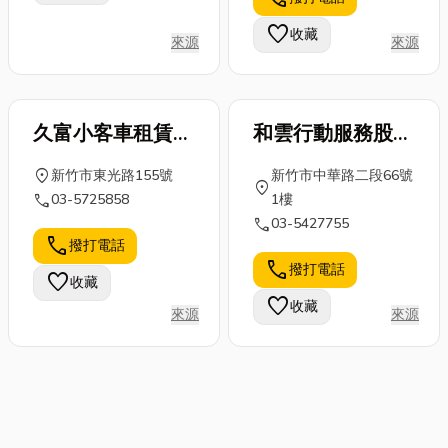
favorite
收藏
來源
來源
久富小客車租賃有
和雲行動服務股份
限公司
有限公司
location_on
新竹市東光路155號
新竹市中華路二段66號
location_on
call
03-5725858
1樓
call
03-5427755
call
撥打電話
call
撥打電話
favorite
收藏
favorite
收藏
來源
來源