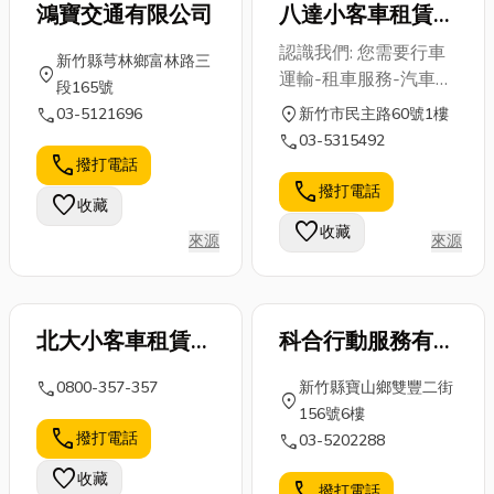
鴻寶交通有限公司
八達小客車租賃有
限公司
認識我們: 您需要行車
新竹縣芎林鄉富林路三
location_on
運輸-租車服務-汽車出
段165號
租的服務嗎?請找八達
call
location_on
03-5121696
新竹市民主路60號1樓
小客車租賃有限公司
call
03-5315492
035315492
call
撥打電話
call
撥打電話
favorite
收藏
favorite
收藏
來源
來源
北大小客車租賃有
科合行動服務有限
限公司
公司
call
0800-357-357
新竹縣寶山鄉雙豐二街
location_on
156號6樓
call
撥打電話
call
03-5202288
favorite
收藏
call
撥打電話