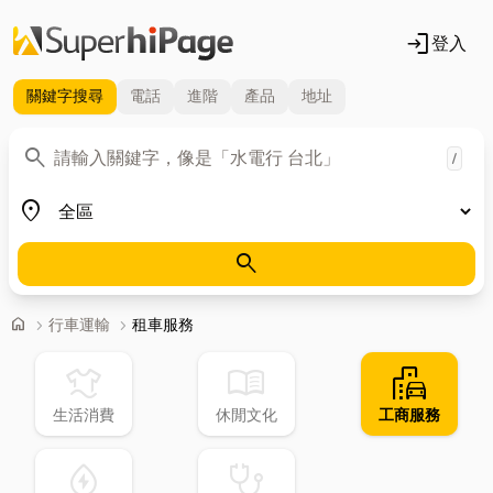
login
登入
關鍵字
搜尋
電話
進階
產品
地址
關鍵字
search
/
地區
place
search
首頁
home
chevron_right
行車運輸
chevron_right
租車服務
laundry
menu_book
emoji_transportation
生活消費
休閒文化
工商服務
water_ec
stethoscope