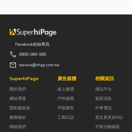
Facebook粉絲專頁
call
0800-080-580
mail
service@chyp.com.tw
SuperhiPage
廣告媒體
相關資訊
關於我們
線上媒體
簡訊平台
網站導覽
戶外媒體
最新消息
隱私權政策
平面廣告
中華電信
服務條款
工商日誌
英文黃頁(ENG)
聯絡我們
平面刊物索取