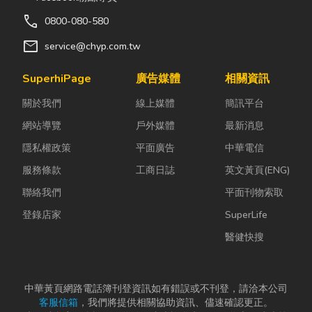
call
0800-080-580
mail
service@chyp.com.tw
SuperhiPage
廣告媒體
相關資訊
關於我們
線上媒體
簡訊平台
網站導覽
戶外媒體
最新消息
隱私權政策
平面廣告
中華電信
服務條款
工商日誌
英文黃頁(ENG)
聯絡我們
平面刊物索取
登錄店家
SuperLife
醫健快搜
中華黃頁網路電話簿刊登資訊如有錯誤或不刊登，請洽本公司
客服信箱
，我們將提供相關協助資訊、儘速確認更正。