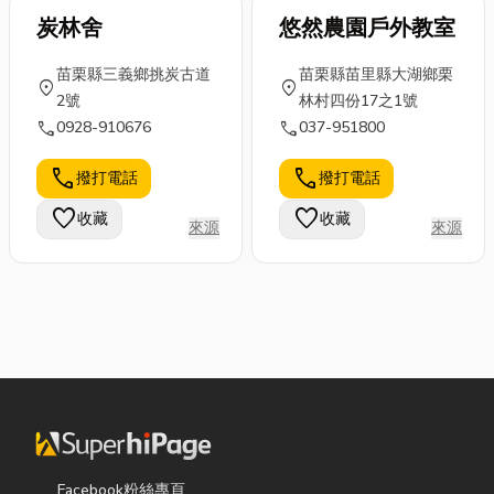
炭林舍
悠然農園戶外教室
苗栗縣三義鄉挑炭古道
苗栗縣苗里縣大湖鄉栗
location_on
location_on
2號
林村四份17之1號
call
call
0928-910676
037-951800
call
call
撥打電話
撥打電話
favorite
favorite
收藏
收藏
來源
來源
Facebook粉絲專頁