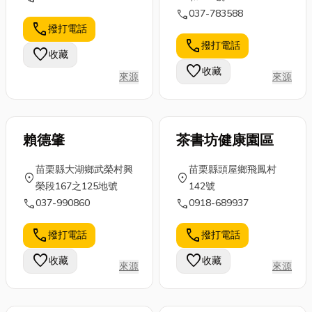
call
037-783588
笑元素，討論
的細菌與沈積
更環保高效。
call
撥打電話
過程總是充滿
物？這些髒污
穩定、安全且
call
撥打電話
笑聲。無論是
會直接影響您
多元的原料供
favorite
收藏
班級活動、公
的飲水健康和
應，幫助企業
favorite
收藏
來源
來源
司出遊、社團
肌膚狀況！今
打造符合規
比賽，甚至旅
天，小編就...
範、永續發展
行聚會，...
的...
賴德肇
茶書坊健康園區
苗栗縣大湖鄉武榮村興
苗栗縣頭屋鄉飛鳳村
location_on
location_on
榮段167之125地號
142號
call
call
037-990860
0918-689937
call
call
撥打電話
撥打電話
favorite
favorite
收藏
收藏
來源
來源