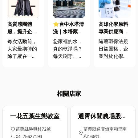
高質感團體
⭐台中水塔清
高雄化學原料
服，提升企業
洗｜水塔藏汙
專業供應商｜
辨識度
納垢，水質比
化工原料、廢
每次活動前，
您家裡的水，
隨著環保法規
馬桶還髒？清
水處理劑、清
大家最期待的
真的乾淨嗎？
日益嚴格，企
洗頻率、必要
潔劑原料一站
除了聚在一
每天刷牙、洗
業對於化學原
性全解析
式採購
起，就是穿上
臉、煮飯用的
料、化工原
專屬的團體
自來水，都必
料、廢水處理
服。從挑選顏
須經過頂樓或
劑、清潔劑原
色、討論圖
地下室的水塔
料 的選擇更加
相關店家
案，到決定口
儲存。您是否
重視品質與環
號，每一個細
曾經想過，這
保。透過一站
節都藏著大家
個儲水容器如
式供應，多樣
的想法與回
一花五葉生態教室
果久未清洗，
通霄休閒農場股份
產品可滿足不
憶。有人堅持
內部早已充滿
同製程需求，
有限公司
location_on
苗栗縣勝興村72號
苗栗縣通霄鎮南和里南
要低調簡約，
青苔、泥沙、
並協助廢水處
location_on
call
04-25627193
和166號
有人想加入搞
甚至肉眼難見
理與清潔工序