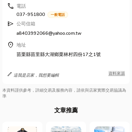
call
電話
037-951800
一般電話
send
公司信箱
a8403992066@yahoo.com.tw
location_on
地址
苗栗縣苗里縣大湖鄉栗林村四份17之1號
edit
資料來源
這我是店家，我想要編輯
本資料謹供參考，詳細交易及服務內容，請依與店家實際交易協議為
準
文章推薦