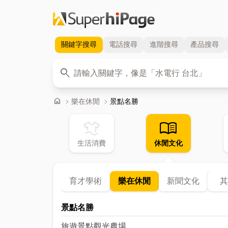
關鍵字
搜尋
電話
搜尋
進階
搜尋
產品
搜尋
關鍵字
search
首頁
home
chevron_right
樂在休閒
chevron_right
景點名勝
laundry
menu_book
生活消費
休閒文化
育才學術
樂在休閒
新聞文化
其
景點名勝
旅遊景點
觀光農場