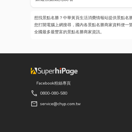
想找景點名勝？中華黃頁生活消費情報站提供景點名
您打開電腦上網搜尋，國內各景點名勝商家資料便一
全國最多最豐富的景點名勝商家資訊。
Facebook粉絲專頁
call
0800-080-580
mail
service@chyp.com.tw