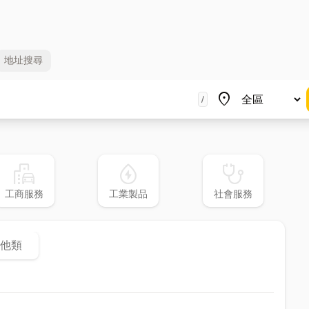
地址
搜尋
地區
place
/
emoji_transportation
water_ec
stethoscope
工商服務
工業製品
社會服務
他類