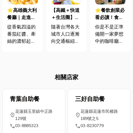
【高鐵＋快道
⭐高雄義大利
⭐餐飲創業必
＋生活圈】新
餐廳｜走進地
看必讀！食品
竹人的理想居
中海的熱情！
代理商與食品
隨著台灣各大
從香氣四溢的
你是不是正準
所，正在悄悄
一篇搞懂義大
批發的差別與
城市人口逐漸
番茄紅醬、牽
備開一家夢想
成形
利料理的美味
挑選指南，外
向交通樞紐與
絲的濃郁起
中的咖啡廳、
秘密
加全台食品代
科技聚落集
司，到Q彈有
打算擴大手搖
理/食品批發商
中，「通勤效
嚼勁的義大利
飲店的版圖，
推薦清單
率」與「生活
麵，義大利料
還是正愁團購
便利」成為現
理的每一道菜
社團沒有新鮮
相關店家
代人買房最關
都像是熱情奔
貨可以爆單？
鍵的考量因
放的藝術品。
在食品零售的
素。 對高科技
它不僅僅是味
世界裡，貨源
產業為核心的
覺的享受，更
青葉自助餐
三好自助餐
就是你的命
新竹來說，能
是生活品味的
脈。但網路上
花蓮縣玉里鎮中正路
花蓮縣花蓮市民權路
兼顧通勤便
展現。如果你
搜尋「食品代
location_on
location_on
129號
189號之5
利、未來增值
想體驗道地的
理商」、「飲
call
call
03-8885323
03-8230779
潛力與優質居
地中海風情，
料批發」，跑