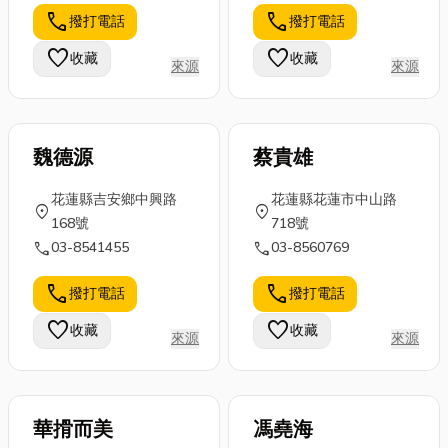
住空間的地
感受義式風情
出來的資料幾
call
call
撥打電話
撥打電話
段，已經成為
的魅力，這篇
百條，有的看
購屋族與投資
文章將帶你走
起來像大工
favorite
favorite
收藏
收藏
來源
來源
者眼中的黃金
進美味的義大
廠，有的像是
指標。 而在
利美食世界，
個小倉庫，到
新...
文...
底該...
魏德源
蔡貴雄
花蓮縣吉安鄉中興路
花蓮縣花蓮市中山路
location_on
location_on
168號
718號
call
call
03-8541455
03-8560769
call
call
撥打電話
撥打電話
favorite
favorite
收藏
收藏
來源
來源
華搰而美
馮堯海