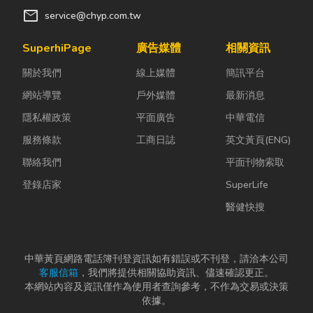
mail
service@chyp.com.tw
SuperhiPage
廣告媒體
相關資訊
關於我們
線上媒體
簡訊平台
網站導覽
戶外媒體
最新消息
隱私權政策
平面廣告
中華電信
服務條款
工商日誌
英文黃頁(ENG)
聯絡我們
平面刊物索取
登錄店家
SuperLife
醫健快搜
中華黃頁網路電話簿刊登資訊如有錯誤或不刊登，請洽本公司
客服信箱
，我們將提供相關協助資訊、儘速確認更正。
本網站內容及資訊僅作為使用者查詢參考，不作為交易或決策
依據。