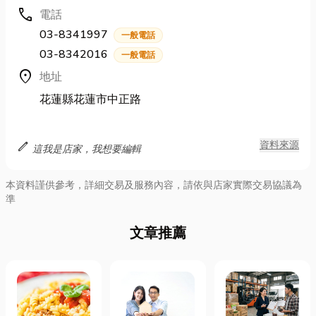
call
電話
03-8341997
一般電話
03-8342016
一般電話
location_on
地址
花蓮縣花蓮市中正路
edit
資料來源
這我是店家，我想要編輯
本資料謹供參考，詳細交易及服務內容，請依與店家實際交易協議為
準
文章推薦