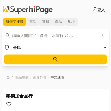
login
登入
關鍵字
搜尋
電話
進階
產品
地址
關鍵字
search
/
地區
place
search
首頁
home
chevron_right
食品餐飲
chevron_right
速食外賣
chevron_right
中式速食
麥德加食品行
favorite