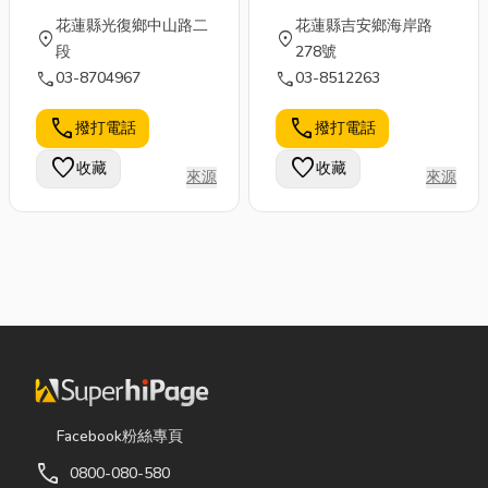
花蓮縣光復鄉中山路二
花蓮縣吉安鄉海岸路
location_on
location_on
段
278號
call
call
03-8704967
03-8512263
call
call
撥打電話
撥打電話
favorite
favorite
收藏
收藏
來源
來源
Facebook粉絲專頁
call
0800-080-580