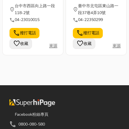
攝影團隊完整跳脫傳統
開始為客戶設計網站的
台中市西區向上路一段
臺中市北屯區東山路一
location_on
location_on
婚紗構圖觀念，靈活補
業務，此為山美的前
118-2號
段37巷4弄10號
捉光影與人物當下的氛
身。 [理念] 以人為本，
call
call
04-23010015
04-22350299
圍，營造瞬間永恆不褪
我們著重自身人文、美
色的感動，為新人創造
學素養的提升，並不斷
call
call
撥打電話
撥打電話
簡約雅緻、渾然天成、
精進程式技術，發揮七
favorite
favorite
收藏
收藏
專注在新人特質的影像
年級網路世代應有的創
來源
來源
氛圍構成MOR獨特的
意與活力，以客戶的需
攝影觀點，有別於台灣
求和預算考量提出最佳
傳統婚紗就是要拍的清
的解決方案。 假如市
楚、漂亮及過份的修圖
場上仍有對網路技術的
而降低影像的感動與耐
需求，山美網路科技便
看性。婚紗攝影、婚禮
有存在的價值。 [未來
攝影、海外蜜月婚紗
展望] 網路仍是未來的
(峇里島/長灘島/日
主要趨勢之一，山美跟
本)，我們位於台灣台
隨這波浪潮不斷成長。
中，一個座擁得天獨厚
桌面裝置：持續增進網
Facebook粉絲專頁
美景資源的中台灣(日
站設計的實力，強化前
call
0800-080-580
月潭/阿里山)，歡迎台
端特效與多國語言界面