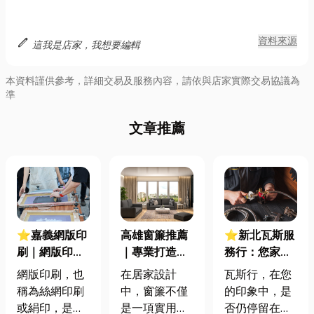
edit
資料來源
這我是店家，我想要編輯
本資料謹供參考，詳細交易及服務內容，請依與店家實際交易協議為
準
文章推薦
⭐嘉義網版印
高雄窗簾推薦
⭐新北瓦斯服
刷｜網版印刷
｜專業打造客
務行：您家的
是什麼？網版
製化窗簾，居
安全與便利，
網版印刷，也
在居家設計
瓦斯行，在您
印刷原理、優
家質感升級首
瓦斯行一手包
稱為絲網印刷
中，窗簾不僅
的印象中，是
缺點分析，了
選
辦！
或絹印，是一
是一項實用的
否仍停留在單