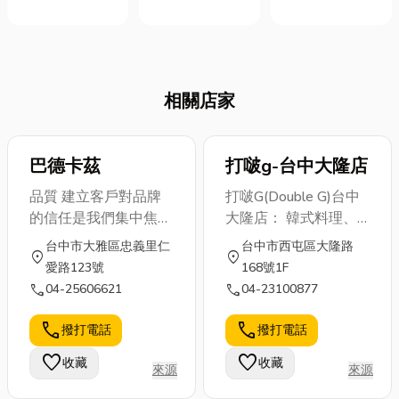
解這篇就夠
種歷史悠久且
家居配置，更
純的瓦斯配
用途廣泛的印
是提升空間質
送？其實，他
刷技術。它最
感的重要元
們是您居家瓦
大的優勢在於
素。無論是溫
斯系統背後的
相關店家
能適用於非常
暖舒適的臥
專業團隊，從
多種類的印刷
室、典雅大氣
確保瓦斯供應
材料，因此應
的客廳，還是
不中斷，到維
用範圍極廣。
巴德卡茲
專業的商業空
打啵g-台中大隆店
護您用氣安
接下來的文章
間，窗簾的選
全，瓦斯行的
品質 建立客戶對品牌
打啵G(Double G)台中
將會介紹網版
擇都直接影響
專業服務遠超
的信任是我們集中焦點
大隆店： 韓式料理、
印刷的原理、
整體氛圍。 特
乎您的想像。
的目的。品質是簡明而
創意美食餐廳、
台中市大雅區忠義里仁
台中市西屯區大隆路
優缺點，以及
別是在高雄，
本文將帶您深
location_on
location_on
不能妥協的基礎價值，
120CM巨無霸串燒烤
愛路123號
168號1F
一些相關知
面對炎熱的氣
入了解這些專
我們用心把關每一項產
肉、巨無霸起司肋排、
call
call
04-25606621
04-23100877
識。文末還會
候和多元的設
業服務如何保
品的製造過程，確保其
皇冠炸雞、一隻雞貝殼
推薦嘉義網版
計需求，越來
障您的日常便
堅固無暇，才能送到客
蒸、骰子牛年糕鍋、起
call
call
撥打電話
撥打電話
印刷店家。如
越多人開始重
利與居家安
戶手中。我們使用真牛
司年糕鍋、鍋巴烤雞、
果你想深入了
視窗簾的客製
全，文末更將
favorite
favorite
收藏
收藏
皮來製作各式產品，除
泡菜鍋、部隊鍋、烤
來源
來源
解...
化...
推薦幾...
了耐用及實用性，設計
雞、烤雞拉麵、肋排拉