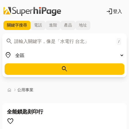
login
登入
關鍵字
搜尋
電話
進階
產品
地址
關鍵字
search
/
地區
place
search
首頁
home
chevron_right
公用事業
全能鎖匙刻印行
favorite