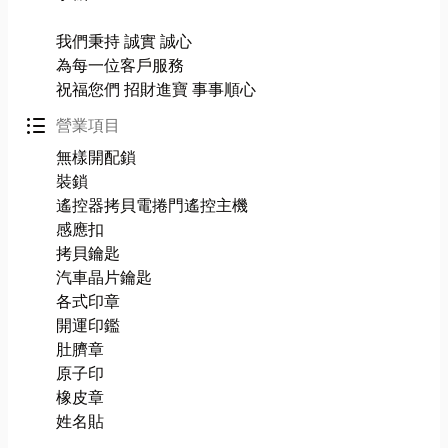
我們秉持 誠實 誠心
為每一位客戶服務
祝福您們 招財進寶 事事順心
format_list_bulleted
營業項目
無樣開配鎖
裝鎖
遙控器拷貝電捲門遙控主機
感應扣
拷貝鑰匙
汽車晶片鑰匙
各式印章
開運印鑑
肚臍章
原子印
橡皮章
姓名貼