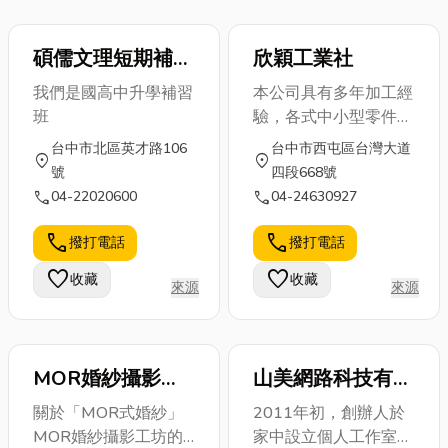
出特色及符合人性化。
麵、海蟹拉麵、起司拉
麵 鍋巴烤雞、起司年
碩儒文理短期補習
欣穎工業社
糕鍋、120分烤肉串、
班
皇冠炸雞 做雞，我們
我們是國高中升學補習
本公司具有多年加工經
是認真的！！
班
驗，各式中小型零件皆
可製作，其良率在配合
台中市北區英才路106
台中市西屯區台灣大道
location_on
location_on
過的廠商裡也是高評價
號
四段668號
的。 加工的機具目前
call
call
04-22020600
04-24630927
場內備有傳統車床，銑
床，CNC車床等。 歡
call
call
撥打電話
撥打電話
迎來電詢問與長期配
favorite
favorite
收藏
收藏
合。
來源
來源
MOR婚紗攝影工
山美網路科技有限
坊
公司
關於「MOR式婚紗」
2011年初，創辦人於
MOR婚紗攝影工坊的
家中設立個人工作室，