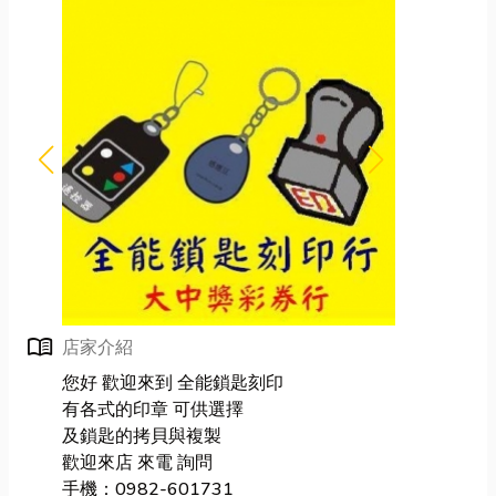
menu_book
店家介紹
您好 歡迎來到 全能鎖匙刻印
有各式的印章 可供選擇
及鎖匙的拷貝與複製
歡迎來店 來電 詢問
手機：0982-601731