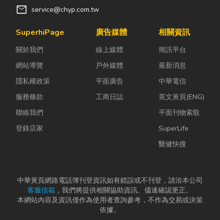
mail
service@chyp.com.tw
灣、香港、中國新人來
系統。 行動裝置：為
函諮詢。
雲端主機服務設計專用
SuperhiPage
廣告媒體
相關資訊
App、開發多媒體內容
App程式。 雲端主機：
關於我們
線上媒體
簡訊平台
擴大雲端主機陣容，提
網站導覽
戶外媒體
最新消息
供更多元的企業雲端服
務。
隱私權政策
平面廣告
中華電信
服務條款
工商日誌
英文黃頁(ENG)
聯絡我們
平面刊物索取
登錄店家
SuperLife
醫健快搜
中華黃頁網路電話簿刊登資訊如有錯誤或不刊登，請洽本公司
客服信箱
，我們將提供相關協助資訊、儘速確認更正。
本網站內容及資訊僅作為使用者查詢參考，不作為交易或決策
依據。