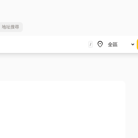
地址
搜尋
地區
place
/