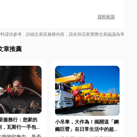
資料來源
資料謹供參考，詳細交易及服務內容，請依與店家實際交易協議為準
文章推薦
斯服務行：您家的
小吊車，大作為！揭開這「鋼
利，瓦斯行一手包
鐵巨臂」在日常生活中的超級
應用！