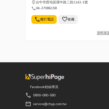
location_on
台中市西屯區環中路二段1142-1號
call
04-27086158
call
favorite
撥打電話
收藏
資料來
Facebook粉絲專頁
call
0800-080-580
mail
service@chyp.com.tw