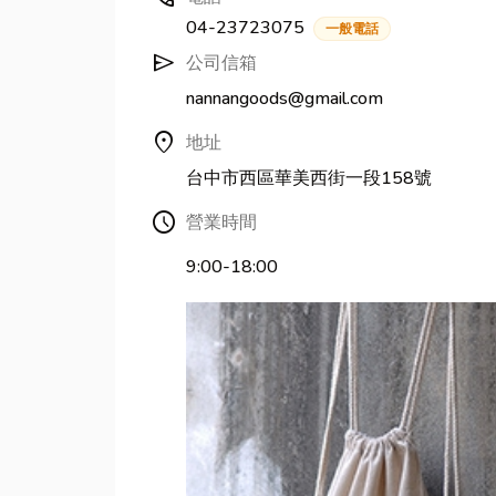
04-23723075
一般電話
send
公司信箱
nannangoods@gmail.com
location_on
地址
台中市西區華美西街一段158號
Schedule
營業時間
9:00-18:00