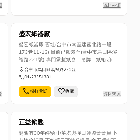
了
源
資料來源
材
盛宏紙器廠
皆
盛宏紙器廠 舊址(台中市南區建國北路一段
價
173巷11-13) 目前已搬遷至(台中市烏日區溪
福路221號) 專門承製紙盒、吊牌、紙箱 亦有
經文印製 如有需要歡迎來電詢問 04-
location_on
台中市烏日區溪福路221號
23354381
call
04-23354381
call
favorite
撥打電話
收藏
源
資料來源
正益鎖匙
開鎖有30年經驗 中華堪輿擇日師協會會員 卜