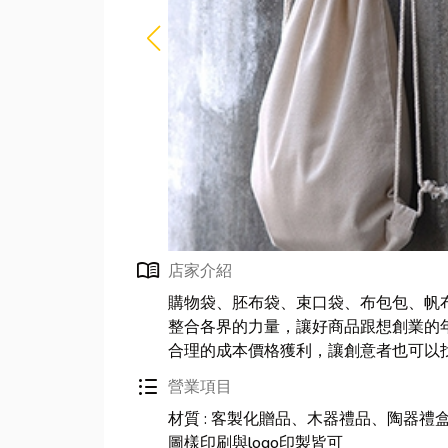
menu_book
店家介紹
購物袋、胚布袋、束口袋、布包包、帆
整合各界的力量，讓好商品跟想創業的
合理的成本價格獲利，讓創意者也可以
format_list_bulleted
營業項目
材質 : 客製化贈品、木器禮品、陶器禮盒
圖樣印刷與logo印製皆可