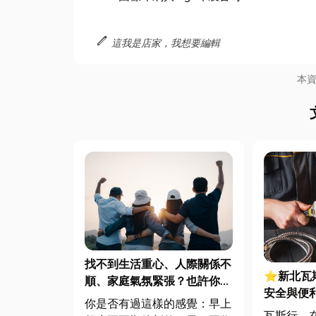
edit
這我是店家，我想要編輯
本
找不到生活重心、人際關係不
⭐新北瓦
順、家庭氣氛緊張？也許你該
安全與便
加入一個能改變你的社團活動
你是否有過這樣的感覺：早上
辦！