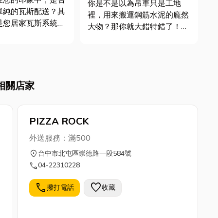
在您的印象中，是否
你是不是以為吊車只是工地
單純的瓦斯配送？其
裡，用來搬運鋼筋水泥的龐然
是您居家瓦斯系統背
大物？那你就大錯特錯了！事
團隊，從確保瓦斯供
實上，這個看似笨重卻充滿力
，到維護您用氣安
量的機械，它的應用範圍遠超
行的專業服務遠超乎
乎你的想像，甚至能解決你生
。本文將帶您深入了
活中的許多「重」大難題。本
業服務如何保障您的
相關店家
文將深入解析吊車的多面向應
與居家安全，文末更
用，並帶你了解吊車的起源、
種類、及...
PIZZA ROCK
外送服務：滿500
location_on
台中市北屯區崇德路一段584號
call
04-22310228
公
call
favorite
撥打電話
收藏