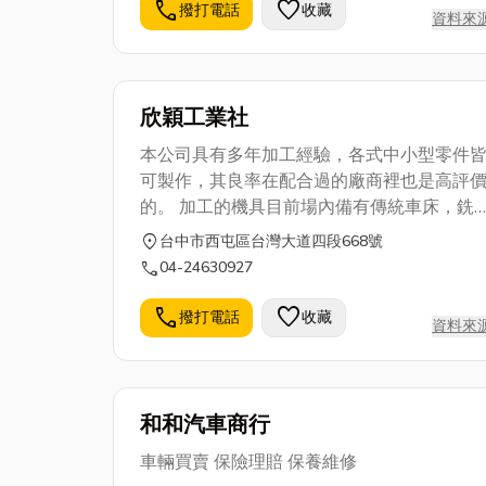
於本公司運作完成，一條龍服務，大大降低
call
favorite
撥打電話
收藏
資料來
營運成本。 隨著科技產業成長，傳統看板也
順應時勢潮流作改變，近年來運用多種新式
料，以輕薄/明亮/節能為宗旨，LED燈與LED
光源取代傳統省電燈具,不但節能省電還廣泛
欣穎工業社
運用在廣告看板上，更增加了豐富的色彩。
本公司具有多年加工經驗，各式中小型零件
可製作，其良率在配合過的廠商裡也是高評
的。 加工的機具目前場內備有傳統車床，銑
床，CNC車床等。 歡迎來電詢問與長期配
location_on
台中市西屯區台灣大道四段668號
合。
call
04-24630927
call
favorite
撥打電話
收藏
資料來
和和汽車商行
車輛買賣 保險理賠 保養維修