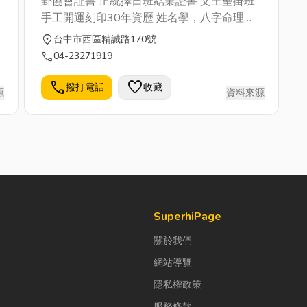
卦協會証書 正統擇日班結業證書 文王聖掛班
手工開運刻印30年資歷 姓名學，八字命理諮
詢
location_on
台中市西區精誠路170號
call
04-23271919
call
favorite
撥打電話
收藏
源
資料來源
SuperhiPage
關於我們
網站導覽
隱私權政策
服務條款