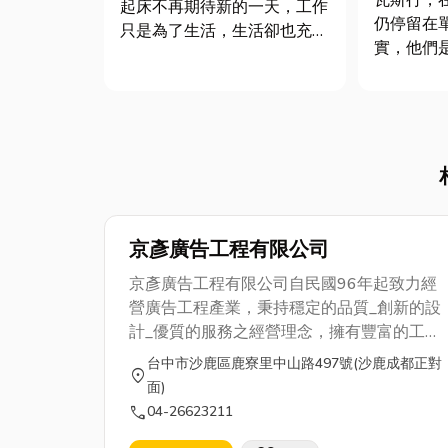
瓦斯行，
起床不再期待新的一天，工作
仍停留在
只是為了生活，生活卻也充滿
實，他們
壓力；和朋友聊天越來越表
後的專業
面，家庭中的相處也漸漸冷
應不中斷
淡？ 如果你開始懷疑「我到
全，瓦斯
底是為了什麼而努力」，別急
您的想像
著否定自己，其實你不是孤單
解這些專
一人。在現代社會中，科技與
日常便利
資...
將推薦幾...
京彥廣告工程有限公司
京彥廣告工程有限公司自民國96年起致力經
營廣告工程產業，秉持穩定的品質_創新的設
計_優質的服務之經營理念，擁有豐富的工程
經驗與專業技術人員從事專案設計與規劃。
台中市沙鹿區鹿寮里中山路497號(沙鹿成都正對
location_on
司自設工廠部門分:設計部，鐵工部。從報價>
面)
設計>討論>對稿>製作>完成，每個步驟都是
call
04-26623211
經過N次的討論更改才執行製作安裝，安裝皆