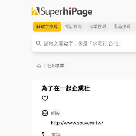
關鍵字
搜尋
電話
搜尋
進階
搜尋
產品
搜尋
關鍵字
search
首頁
home
chevron_right
公用事業
為了在一起企業社
favorite
Language
網站
http://www.souvenir.tw/
call
電話