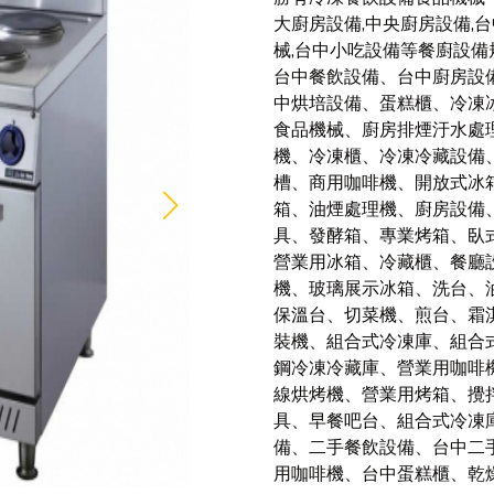
大廚房設備,中央廚房設備,
械,台中小吃設備等餐廚設備
台中餐飲設備、台中廚房設
中烘培設備、蛋糕櫃、冷凍
食品機械、廚房排煙汙水處
機、冷凍櫃、冷凍冷藏設備
槽、商用咖啡機、開放式冰
箱、油煙處理機、廚房設備
具、發酵箱、專業烤箱、臥
營業用冰箱、冷藏櫃、餐廳
機、玻璃展示冰箱、洗台、
保溫台、切菜機、煎台、霜
裝機、組合式冷凍庫、組合
鋼冷凍冷藏庫、營業用咖啡
線烘烤機、營業用烤箱、攪
具、早餐吧台、組合式冷凍
備、二手餐飲設備、台中二
用咖啡機、台中蛋糕櫃、乾