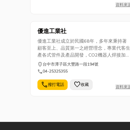
資料來
優進工業社
優進工業社成立於民國68年，多年來秉持著
顧客至上、品質第一之經營理念，專業代客
產各式管件及產品開發，CO2機器人焊接加
工、彎管加工、沖壓加工、縮管加工、擴管
location_on
台中市潭子區大豐路一段194號
工、攻牙加工，經驗豐富，技術精良，客製
call
04-25325355
服務，誠摯歡迎您的指教。
call
favorite
撥打電話
收藏
資料來