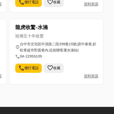
您對我們任一款式產品感興趣，歡迎您隨時和
call
favorite
撥打電話
收藏
源
資料來源
我們聯繫。
龍虎收驚-水湳
祖傳五十年收驚
生
台中市北屯區中清路二段399巷15號(原中泰巷,於
location_on
松青超市對面巷內,近統聯客運水湳站)
加
call
04-22955109
化
call
favorite
撥打電話
收藏
源
資料來源