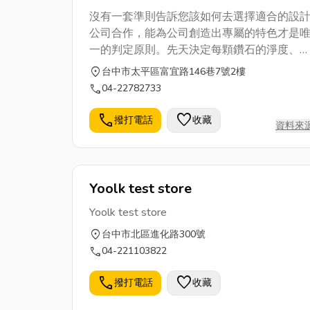
沒有一套準則告訴您該如何去選擇適合的設
公司合作，能為公司創造出專屬的特色才是
一的判定原則。先天決定每顆鑽石的淨度、
澤和重量，但可藉由後天的精湛車工突顯鑽
location_on
台中市太平區富宜路146巷7號2樓
的無雙，引發深藏光芒，無論任何形狀，當
call
04-22782733
石切割比例得宜，光芒便會透過不同瓣面的
射，凝聚於鑽石的頂部，散發出懾人光采。
call
favorite
撥打電話
收藏
資料來
恆鑽設計提供平面設計、包裝設計、網頁設
及其他服務，讓您不用花太多費用聘僱專職
計師，可依產品形象選擇各式不同風格之設
師，滿足公司多樣性產品風格選擇，量身打
Yoolk test store
造，讓您各項產品都能有最完美的呈現。並
Yoolk test store
由了解客戶對產品的願景、期望和定位來幫
其利用設計創造正確的形象表現，幫助客戶
location_on
台中市北區進化路300號
升利潤、增加市場價值、開發潛在市場、提
call
04-221103822
品牌形象…等。恆鑽設計提供匠心獨具的作
call
favorite
品，鑽出您最耀眼的價值。
撥打電話
收藏