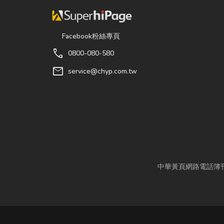
Facebook粉絲專頁
call
0800-080-580
mail
service@chyp.com.tw
中華黃頁網路電話簿