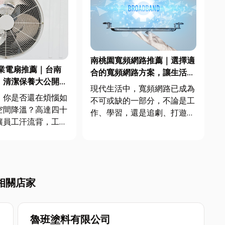
南桃園寬頻網路推薦｜選擇適
業電扇推薦｜台南
合的寬頻網路方案，讓生活更
！清潔保養大公開，
暢快！
現代生活中，寬頻網路已成為
業電扇更耐用
，你是否還在煩惱如
不可或缺的一部分，不論是工
空間降溫？高達四十
作、學習，還是追劇、打遊
讓員工汗流背，工作
戲，都需要一個穩定且高速的
下降，甚至影響生產
網路。然而，面對市面上琳瑯
統風扇效果不佳，中
滿目的寬頻方案，如何選擇適
太過耗電，這個兩難
合自己的寬頻選擇呢？小編整
？你需要的是一台高
理了幾個選擇重點，協助您快
相關店家
的工業電扇，並且定
速了解如何選擇適合的寬頻網
業電扇清潔，今天小
路！文末...
魯班塗料有限公司