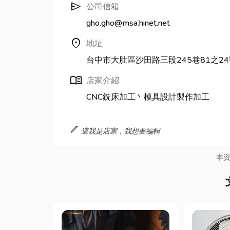
send
公司信箱
gho.gho@msa.hinet.net
location_on
地址
台中市大肚區沙田路三段245巷81之24
menu_book
店家介紹
CNC銑床加工丶模具設計製作加工
edit
這我是店家，我想要編輯
本