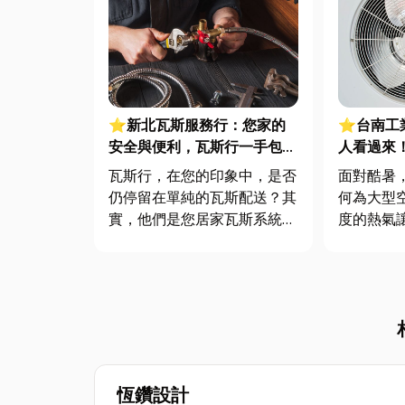
⭐新北瓦斯服務行：您家的
⭐台南工
安全與便利，瓦斯行一手包
人看過來
辦！
讓你的工
瓦斯行，在您的印象中，是否
面對酷暑
仍停留在單純的瓦斯配送？其
何為大型
實，他們是您居家瓦斯系統背
度的熱氣
後的專業團隊，從確保瓦斯供
效率跟著
應不中斷，到維護您用氣安
品質。傳
全，瓦斯行的專業服務遠超乎
央空調又
您的想像。本文將帶您深入了
該怎麼辦
解這些專業服務如何保障您的
效、節能
日常便利與居家安全，文末更
期進行工
將推薦幾...
編就來...
恆鑽設計