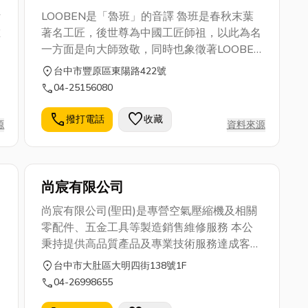
計
LOOBEN是「魯班」的音譯 魯班是春秋末葉
唯
著名工匠，後世尊為中國工匠師祖，以此為名
色
一方面是向大師致敬，同時也象徵著LOOBEN
石
像是工藝家般，長期針對各式木材保護塗料開
location_on
台中市豐原區東陽路422號
鑽
發與專業服務的特色。 LOOBEN 天然木蠟油
call
04-25156080
折
產品性能優異，能完全滲入木材，不龜裂、不
翹起， 和有厚膜的傳統油漆在外觀上截然不
call
favorite
撥打電話
收藏
源
資料來源
計
同， 木蠟油提供防水抗汙、耐磨擦和豐富色
設
彩的同時，不會影響木材的天然觸感; 無需調
計
配且施工簡易
尚宸有限公司
藉
尚宸有限公司(聖田)是專營空氣壓縮機及相關
助
零配件、五金工具等製造銷售維修服務 本公
提
秉持提供高品質產品及專業技術服務達成客戶
升
滿意為宗旨。包括為國內外各客戶以OEM以
location_on
台中市大肚區大明四街138號1F
及ODM之方式，代為開發製造各種相關產
call
04-26998655
品，銷售區域遍佈全台及世界各國。 若如果