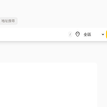
地址
搜尋
地區
place
/