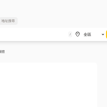
地址
搜尋
地區
place
/
團體