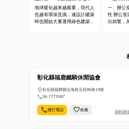
標與綠建築優點
地球暖化越來越嚴重，現代人
一、辦公
也越有環保意識，連設計建築
性 辦公室與工廠每天人員進
時也開始大量運用綠色建築概
出頻繁，
念，那究竟綠建築設計是什
空氣污染
麼？綠建築定義又是什麼？今
有系統性
天小編就來分享內政部所規定
響員工健
的綠建築九大指標，以及綠色
率。因此
建築的好處，文末還會放上目
潔消毒與
前高雄綠建築推薦廠商，想了
解更多就...
彰化縣福鹿鐵騎休閒協會
location_on
彰化縣福興鄉沿海路五段86巷19號
call
04-7773587
call
favorite
撥打電話
收藏
資料來