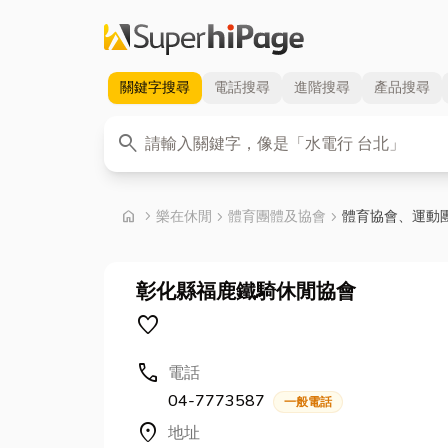
關鍵字
搜尋
電話
搜尋
進階
搜尋
產品
搜尋
關鍵字
search
首頁
home
chevron_right
樂在休閒
chevron_right
體育團體及協會
chevron_right
體育協會、運動
彰化縣福鹿鐵騎休閒協會
favorite
call
電話
04-7773587
一般電話
location_on
地址