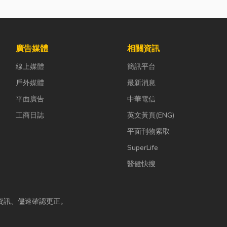
廣告媒體
相關資訊
線上媒體
簡訊平台
戶外媒體
最新消息
平面廣告
中華電信
工商日誌
英文黃頁(ENG)
平面刊物索取
SuperLife
醫健快搜
資訊、儘速確認更正。