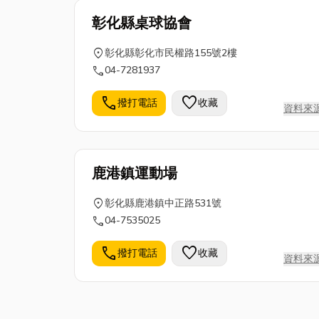
彰化縣桌球協會
location_on
彰化縣彰化市民權路155號2樓
call
04-7281937
call
favorite
撥打電話
收藏
資料來
鹿港鎮運動場
location_on
彰化縣鹿港鎮中正路531號
call
04-7535025
call
favorite
撥打電話
收藏
資料來