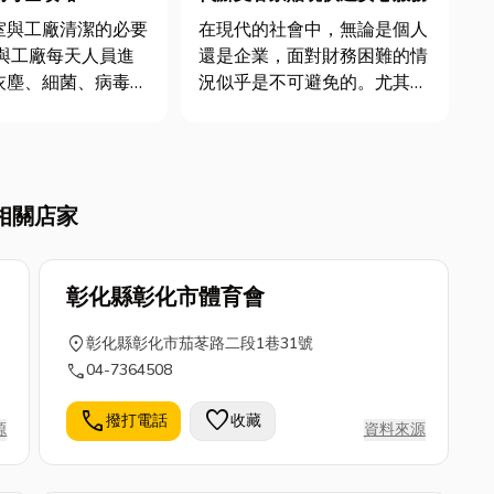
室與工廠清潔的必要
在現代的社會中，無論是個人
還是企業，面對財務困難的情
灰塵、細菌、病毒和
況似乎是不可避免的。尤其是
物容易累積。如果沒
對於中小企業來說，經濟波
的清潔和消毒，會影
動、訂單延遲或是意外支出都
康，甚至降低工作效
可能讓資金週轉變得吃緊。在
，選擇可靠的高雄清
這樣的情況下，尋求合法且高
相關店家
高雄清潔公司至關重
效的融資管道就顯得格外重
要。專業團隊能提供： * ...
要。 借款、 中小企業週轉金
大...
彰化縣彰化市體育會
location_on
彰化縣彰化市茄苳路二段1巷31號
call
04-7364508
call
favorite
撥打電話
收藏
源
資料來源