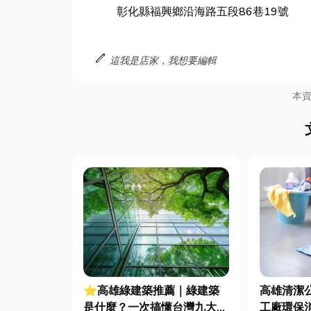
彰化縣福興鄉沿海路五段86巷19號
edit
這我是店家，我想要編輯
本
⭐高雄綠建築推薦｜綠建築
高雄清潔
是什麼？一次搞懂台灣九大指
工廠環保