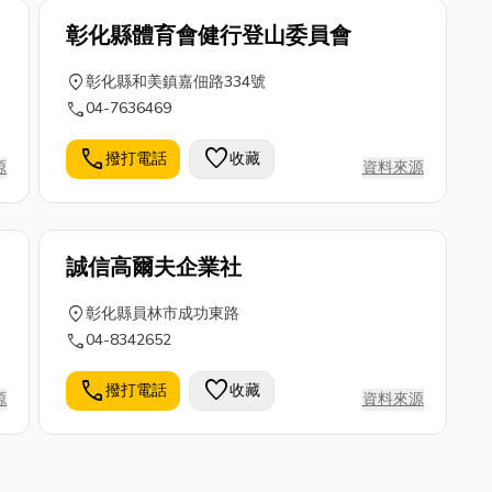
彰化縣體育會健行登山委員會
location_on
彰化縣和美鎮嘉佃路334號
call
04-7636469
call
favorite
撥打電話
收藏
源
資料來源
誠信高爾夫企業社
location_on
彰化縣員林市成功東路
call
04-8342652
call
favorite
撥打電話
收藏
源
資料來源