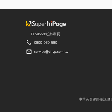
Facebook粉絲專頁
call
0800-080-580
mail
service@chyp.com.tw
中華黃頁網路電話簿