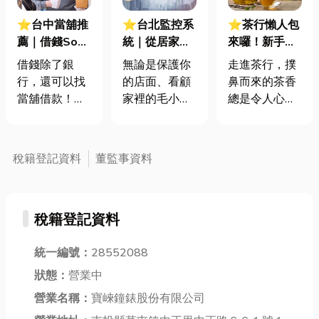
⭐台中當舖推
⭐台北監控系
⭐茶行懶人包
薦｜借錢So
統｜從居家到
來囉！新手走
Easy！當舖借
商家，監控系
進茶行不心
借錢除了銀
無論是保護你
走進茶行，撲
款流程、還款
統如何保護
慌！5 分鐘掌
行，還可以找
的店面、看顧
鼻而來的茶香
條件、注意事
你？監控系統
握核心知識，
當舖借款！很
家裡的毛小
總是令人心曠
項
基本架構全解
挑出你的命定
多人對當舖借
孩、寶寶或長
神怡，但看著
析
茶
款條件都有點
輩，監控系統
貨架上琳瑯滿
陌生，但其實
早已默默融入
目的大紅袍、
稅籍登記資料
董監事資料
當舖借款很方
我們的生活，
烏龍茶、金
便，而且門檻
成為重要的安
萱、紅玉，新
比銀行低喔！
全守護者。那
手往往感到手
稅籍登記資料
想知道當舖借
麼，一套基本
足無措。到底
款流程、 需要
的監控系統到
該怎麼選才不
準備什麼文
統一編號：
28552088
底有哪些組
會踩雷？高山
件、 還有哪些
件？安裝時又
茶真的比較好
狀態：
營業中
注意事項嗎？
該注意哪些眉
嗎？這篇「茶
營業名稱：
寶崍鐘錶股份有限公司
小編這就來幫
角呢？今天小
行懶人包」將