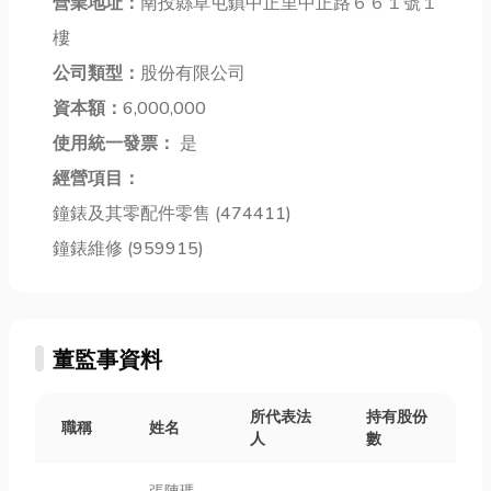
你解答！另
營業地址：
南投縣草屯鎮中正里中正路６６１號１
編就來為你一
帶你快速掌握
外，還有6家
一解答！文章
核心知識，讓
樓
在地台中當舖
最後還會整理
你從外行變內
公司類型：
股份有限公司
推薦，幫你快
出在值得推薦
行，選出最適
速找...
資本額：
6,000,000
的台北監控系
合自己的那一
統廠...
壺...
使用統一發票：
是
經營項目：
鐘錶及其零配件零售 (474411)
鐘錶維修 (959915)
董監事資料
所代表法
持有股份
職稱
姓名
人
數