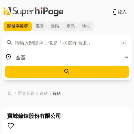
login
登入
關鍵字
搜尋
電話
進階
產品
地址
關鍵字
search
/
地區
place
search
首頁
home
chevron_right
聲光影視
chevron_right
鐘錶
chevron_right
鐘錶
寶崍鐘錶股份有限公司
favorite