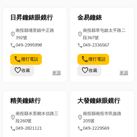
日昇鐘錶眼鏡行
金易鐘錶
南投縣埔里鎮中正路
南投縣草屯鎮太平路二
location_on
location_on
392號
段367號
call
call
049-2995998
049-2336567
call
call
撥打電話
撥打電話
favorite
favorite
收藏
收藏
來源
來源
精美鐘錶行
大發鐘錶眼鏡行
南投縣水里鄉水信路三
南投縣南投市民族路
location_on
location_on
段260號
205號
call
call
049-2821121
049-2229569