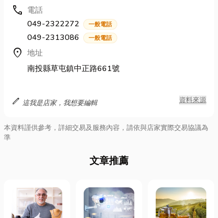
call
電話
049-2322272
一般電話
049-2313086
一般電話
location_on
地址
南投縣草屯鎮中正路661號
edit
資料來源
這我是店家，我想要編輯
本資料謹供參考，詳細交易及服務內容，請依與店家實際交易協議為
準
文章推薦