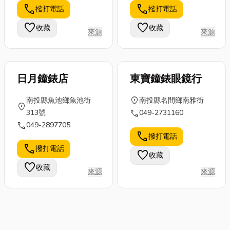
call
call
撥打電話
撥打電話
favorite
favorite
收藏
收藏
來源
來源
日月鐘錶店
東寶鐘錶眼鏡行
location_on
南投縣魚池鄉魚池街
南投縣名間鄉南雅街
location_on
call
313號
049-2731160
call
049-2897705
call
撥打電話
call
撥打電話
favorite
收藏
favorite
收藏
來源
來源