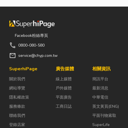
Facebook粉絲專頁
call
0800-080-580
mail
service@chyp.com.tw
SuperhiPage
廣告媒體
相關資訊
關於我們
線上媒體
簡訊平台
網站導覽
戶外媒體
最新消息
隱私權政策
平面廣告
中華電信
服務條款
工商日誌
英文黃頁(ENG)
聯絡我們
平面刊物索取
登錄店家
SuperLife