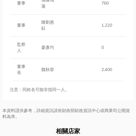
張陳瑪
董事
760
蓮
陳劉惠
董事
1,220
鈺
監察
廖彥均
0
人
董事
魏秋蓉
2,400
長
注意：同姓名可能非指同一人。
本資料謹供參考，詳細資訊請依財政部財政資訊中心或商業司公開資
料為準。
相關店家