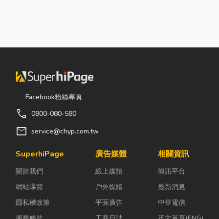
Facebook粉絲專頁
call
0800-080-580
mail
service@chyp.com.tw
SuperhiPage
廣告媒體
相關資訊
關於我們
線上媒體
簡訊平台
網站導覽
戶外媒體
最新消息
隱私權政策
平面廣告
中華電信
服務條款
工商日誌
英文黃頁(ENG)