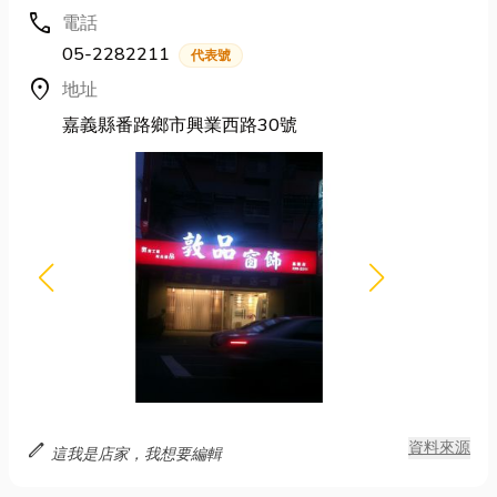
call
電話
05-2282211
代表號
location_on
地址
嘉義縣番路鄉市興業西路30號
edit
資料來源
這我是店家，我想要編輯