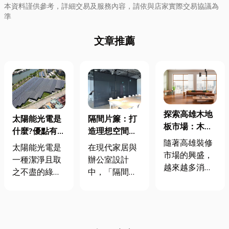
本資料謹供參考，詳細交易及服務內容，請依與店家實際交易協議為
準
文章推薦
探索高雄木地
太陽能光電是
隔間片簾：打
板市場：木質
什麼?優點有哪
造理想空間分
地板種類解
隨著高雄裝修
些？一次報你
隔，真的有那
太陽能光電是
在現代家居與
析，讓居家裝
市場的興盛，
知，你也想成
麼簡單嗎？
一種潔淨且取
辦公室設計
潢風格更
越來越多消費
為綠能產業一
之不盡的綠色
中，「隔間片
Nice！
者選擇木地板
員嗎?
能源，不會產
簾」已成為一
來提升居家質
生污染與碳排
個熱門選擇。
感與舒適度
放，有助於環
無論是家中分
💯。木地板不
境保護。同
隔空間、辦公