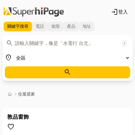
login
登入
關鍵字
搜尋
電話
進階
產品
地址
關鍵字
search
/
地區
place
search
首頁
home
chevron_right
住屋居家
敦品窗飾
favorite