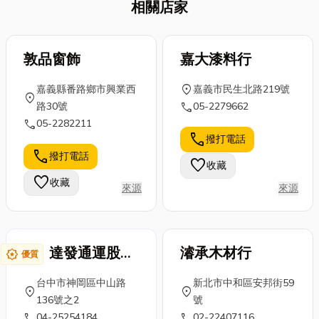
僅擁有天然的
相關店家
時，它能有效
室區域劃分，
紋理與溫潤的
降低電費，提
或是商店展示
觸感，也能提
升能源自主
空間，都能利
升✨室內裝潢
性，並可與電
敦品窗飾
用片簾達到美
嘉大漆料行
的品味。然
網或儲能系統
觀與實用兼具
而，市面上的
location_on
嘉義縣番路鄉市興業西
嘉義市民生北路219號
結合，提高供
的效果。 今天
location_on
木地板種類繁
call
路30號
05-2279662
電穩定性。安
就讓我們來聊
多，包括木質
call
05-2282211
裝後維護成本
聊有關片簾的
卡扣地板、戶
call
撥打電話
低，適用於住
一些熱門問
外塑木地板、
call
撥打電話
宅、工業及商
題，並分享一
favorite
收藏
SPC地板、實
業等多種場
些實用的知
favorite
收藏
木地板與超耐
來源
來源
域。隨著科技
識，幫助你在
磨地板，該
進步，太陽能
選購與安裝時
如...
光電的...
少...
達發通運股份
濬承木材行
award_star
優質
有限公司
台中市神岡區中山路
新北市中和區安邦街59
location_on
location_on
136號之2
號
call
call
04-25254184
02-22407116