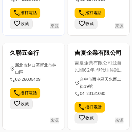
call
call
撥打電話
撥打電話
favorite
favorite
收藏
收藏
來源
來源
久聯五金行
吉夏企業有限公司
吉夏企業有限公司源自
新北市林口區新北市林
location_on
民國62年,即代理添誠
口區
企業股份公司製造產
call
02-26035409
台中市西屯區天水西二
location_on
品,銷售及售後服務迄
街19號
今。 本公司將秉持以
call
撥打電話
call
04-23131080
往提供最佳產品及售後
favorite
收藏
服務的企業精神, 提供
call
撥打電話
新產品, 擴大服務。
favorite
收藏
來源
來源