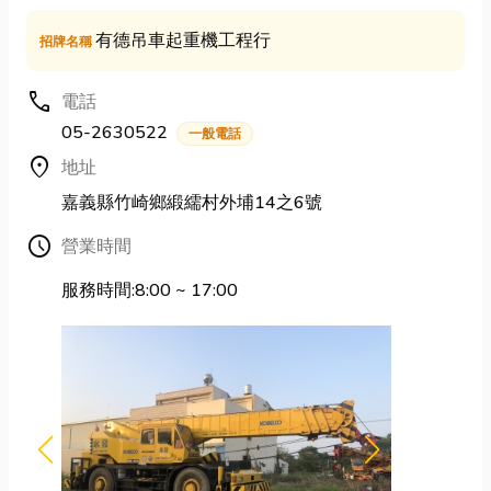
有德吊車起重機工程行
招牌名稱
call
電話
05-2630522
一般電話
location_on
地址
嘉義縣竹崎鄉緞繻村外埔14之6號
Schedule
營業時間
服務時間:8:00 ~ 17:00