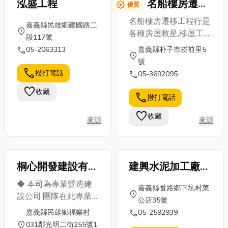
到適合自己的
泓盛工程
名船樓房遷移
度營運成果的
award_star
優質
泵浦是由多項
款式，才能發
正式文件。它
工程行
名船樓房遷移工程行是
技術與專利部
嘉義縣民雄鄉建國路二
揮最大效果。
就像是企業的
location_on
各種房屋救星,移屋工
件組成的複雜
段117號
這篇文章將帶
「健康體檢
程專家,大樓,寺廟,別墅,
裝置，而馬達
call
05-2063313
嘉義縣朴子市崁前里5
你從頭認識自
表」與「永續
location_on
廠房,牌樓,金爐,圍牆,各
只是驅動泵浦
號
己的膚質，並
成績單」。許
式建築物的方向轉向,
運作的其中一
call
撥打電話
call
05-3692095
提供最實用的
多中小企業主
移進移退,淹水升高,傾
個零件。 在車
保養建議。如
常問：「我們
favorite
收藏
斜扶正,結構加強,都是
站、機廠或高
call
撥打電話
果你想進一步
又不是上市櫃
最專業的服務,負責人
樓大廈中，...
了解自己的皮
公司，為...
favorite
收藏
郭明船先生繼承三,四
來源
來源
膚...
十年移屋技術,來為大
家服務,用心專業值得
您的肯定。 專業團隊
桐心開發建設有限
建興水泥加工廠-
用心服務，值得您的信
公司
嘉義水泥
賴得！ 一通電話馬上
◆ 本司為專業營造建
嘉義縣番路鄉下坑村菜
服務，請來電洽詢！名
location_on
設公司,團隊在此專業
公店35號
船樓房遷移工程行 服
領域皆有十年以上之服
call
嘉義縣民雄鄉福樂村
05-2592939
務跨國合作！ 服務國
務經驗,另有成立建設
location_on
031鄰光明二街255號1