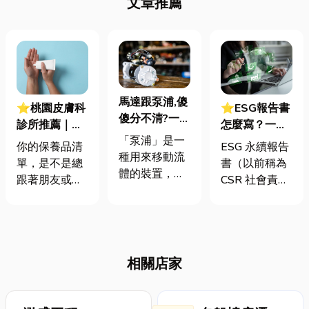
文章推薦
馬達跟泵浦,傻
⭐桃園皮膚科
⭐ESG報告書
傻分不清?一篇
診所推薦｜你
怎麼寫？一定
文讓你搞懂這
「泵浦」是一
的膚質是什
要上市櫃才寫
你的保養品清
ESG 永續報告
個「水」的重
種用來移動流
麼？膚質怎麼
嗎？3步驟擺
單，是不是總
書（以前稱為
要推手!
體的裝置，就
測？搞懂膚質
脫綠色轉型焦
跟著朋友或網
CSR 社會責任
像我們的心臟
再保養才能事
慮
紅跑？看到別
報告書）是指
一樣，負責將
半功倍！
人用了皮膚超
企業公開揭露
血液輸送到身
好，自己跟著
其在環境保護
體的各個部
買卻狂長痘痘
（E）、社會
位。許多人常
相關店家
或出油？其
責任（S）與
常搞不清楚泵
實，保養就像
公司治理
浦與馬達的差
穿衣服，要找
（G）三個維
別，事實上，