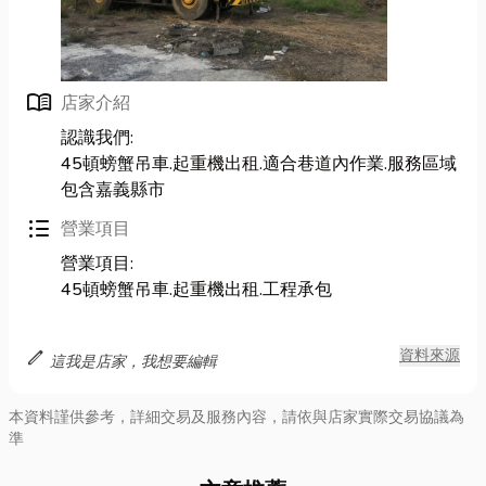
menu_book
店家介紹
認識我們:
45頓螃蟹吊車.起重機出租.適合巷道內作業.服務區域
包含嘉義縣市
format_list_bulleted
營業項目
營業項目:
45頓螃蟹吊車.起重機出租.工程承包
edit
資料來源
這我是店家，我想要編輯
本資料謹供參考，詳細交易及服務內容，請依與店家實際交易協議為
準