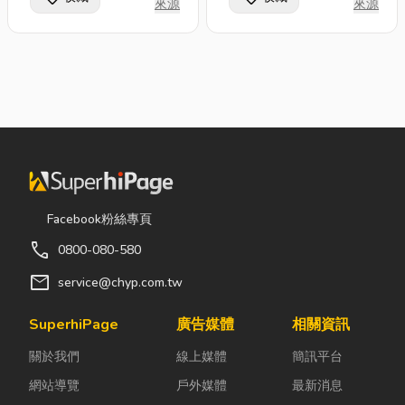
要因素，本公司向來對
念，將“顧客滿意”視為
來源
來源
英賢能加入本公司團
服務及產品之品質提升
經營的首要任務。 ◎
隊,成為我們的夥伴共
不遺餘力，並於服務及
傾聽您的需求，做出專
創美好未來!
管理上制定標準流程並
業合理的建議，輔助您
確實落實，確保服務及
做出最好的選擇。 ◎
產品之品質符合客戶需
專業、認真、負責是您
求。 C.創新發展 創新
最佳的抉擇。 ~免費到
是快速變動環境下企業
府估價~
生存的必要條件，本公
司將利用團隊的力量，
進行對現有工作的改
Facebook粉絲專頁
善，積極運用新的技術
call
0800-080-580
與知識，激盪出新的工
mail
service@chyp.com.tw
作層面、思維與方法，
為公司運作注入活力與
SuperhiPage
廣告媒體
相關資訊
創造力，為顧客創造新
價值。 D.幸福工作 本
關於我們
線上媒體
簡訊平台
公司秉持「員工，是企
網站導覽
戶外媒體
最新消息
業最大的資產」的原