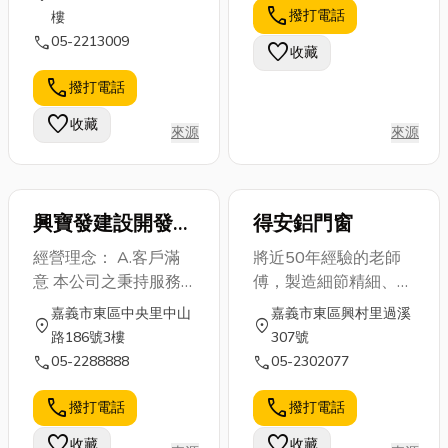
際化，若您在海外的建
公司,從事土地開發整
call
撥打電話
樓
築物需要我們的服務，
合、都更危老案、住宅
call
05-2213009
我們也有專業團隊可以
favorite
收藏
興建與室內裝修。客戶
服務您，歡迎您來洽
遍及各行業之領導廠
call
撥打電話
詢！
商,擁有穩定而良好的
favorite
收藏
工作環境與愉快的工作
來源
來源
氣氛,我們重視專業分
工與團隊合作。 ◆ 秉
持顧客至上,以價格、
興寶發建設開發股
得安鋁門窗
品質、服務、速度、專
份有限公司
業,來提昇產業競爭力,
經營理念： A.客戶滿
將近50年經驗的老師
以更優質的服務回饋顧
意 本公司之秉持服務
傅，製造細節精細、工
客,將創造雙贏局面達
業之經營理念，以「顧
料實在、價格實惠。
嘉義市東區中央里中山
嘉義市東區興村里過溪
成永續經營之目標! ◆
location_on
location_on
客滿意」為核心，唯有
得安鋁門窗： ◎五十
路186號3樓
307號
我們對工作抱持最積極
滿意的客戶，才有永續
幾年來感謝廣大客戶支
call
call
05-2288888
05-2302077
的態度,對夥伴更是充
經營。 B.品質至上 優
持與愛護、更期待有為
滿了熱情,我們認真工
良、齊一的品質管理體
您服務的機會。 ◎我
call
call
撥打電話
撥打電話
作認真生活!歡迎積極
系為維繫顧客滿意之重
們本著“永續經營”的理
又充滿活力的社會各菁
favorite
favorite
收藏
收藏