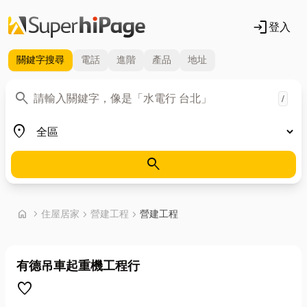
login
登入
關鍵字
搜尋
電話
進階
產品
地址
關鍵字
search
/
地區
place
search
首頁
home
chevron_right
住屋居家
chevron_right
營建工程
chevron_right
營建工程
有德吊車起重機工程行
favorite