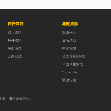
廣告媒體
相關資訊
線上媒體
簡訊平台
戶外媒體
最新消息
平面廣告
中華電信
工商日誌
英文黃頁(ENG)
平面刊物索取
SuperLife
醫健快搜
資訊、儘速確認更正。