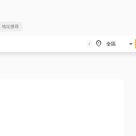
地址
搜尋
地區
place
/