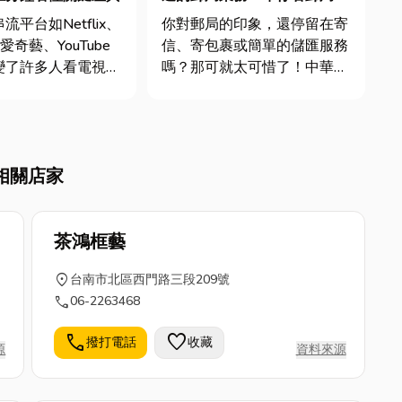
藏版功能與規定，解鎖你對郵
平台如Netflix、
你對郵局的印象，還停留在寄
局的全新認識！
、愛奇藝、YouTube
信、寄包裹或簡單的儲匯服務
變了許多人看電視的
嗎？那可就太可惜了！中華郵
多人可能會好奇：在
政其實是個深藏不露的寶庫，
勢下，台中第四台安
除了你我熟悉的業務，它還提
要嗎？事實上，第四
供了許多你可能從未聽過、卻
被取代，而是悄悄轉
又充滿趣味或實用性的隱藏版
相關店家
一條與串流不同的
功能。 這篇文章將帶你跳脫
文...
對郵局的既定印象，不僅要...
茶鴻框藝
location_on
台南市北區西門路三段209號
call
06-2263468
call
favorite
撥打電話
收藏
源
資料來源