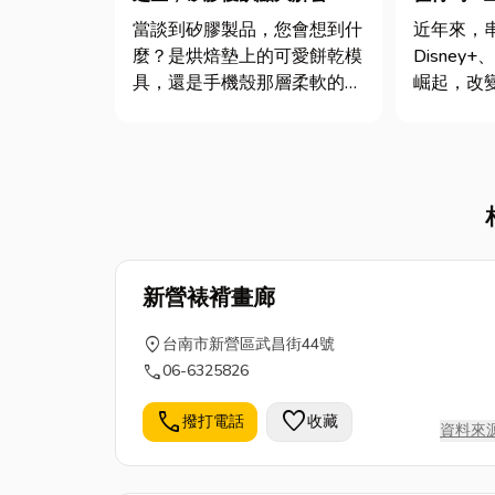
探其究竟您生活與科技的隱形
當談到矽膠製品，您會想到什
近年來，串流
推手！
麼？是烘焙墊上的可愛餅乾模
Disney+
具，還是手機殼那層柔軟的保
崛起，改
護？在高科技蓬勃發展的今
方式。許
日，矽膠早已超越日常用品的
這樣的趨
範疇，成為各行各業不可或缺
裝還有必
的關鍵材料。而作為台灣工業
台並沒有
重鎮，高雄匯聚了眾多卓越的
型，走出
矽膠製品製造商，以其精湛的
路。透過這篇
技術和創...
新營裱褙畫廊
location_on
台南市新營區武昌街44號
call
06-6325826
call
favorite
撥打電話
收藏
資料來