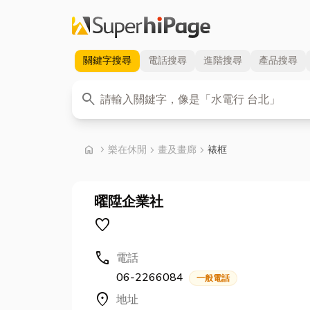
關鍵字
搜尋
電話
搜尋
進階
搜尋
產品
搜尋
關鍵字
search
首頁
home
chevron_right
樂在休閒
chevron_right
畫及畫廊
chevron_right
裱框
曜陞企業社
favorite
call
電話
06-2266084
一般電話
location_on
地址