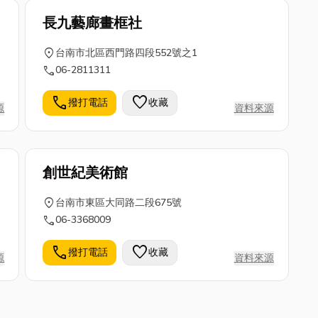
長九藝廊畫框社
location_on
台南市北區西門路四段552號之1
call
06-2811311
call
favorite
撥打電話
收藏
源
資料來源
創世紀美術館
location_on
台南市東區大同路二段675號
call
06-3368009
call
favorite
撥打電話
收藏
源
資料來源