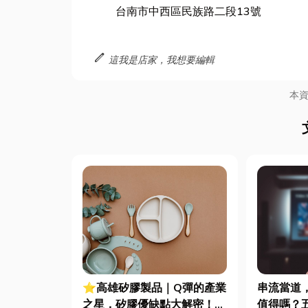
台南市中西區民族路二段13號
edit
這我是店家，我想要編輯
本
⭐高雄矽膠製品｜Q彈的產業
串流當道
之星，矽膠優缺點大解密！一
值得嗎？