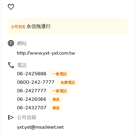
favorite
永信拖運行
公司別名
Language
網站
http://www.yxt-yxt.com.tw
call
電話
06-2425888
一般電話
0800-242-7777
免費電話
06-2427777
一般電話
06-2426066
傳真
06-2432707
傳真
send
公司信箱
yxt.yxt@msa.hinet.net