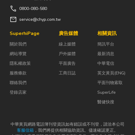
call
0800-080-580
mail
service@chyp.com.tw
SuperhiPage
廣告媒體
相關資訊
關於我們
線上媒體
簡訊平台
網站導覽
戶外媒體
最新消息
隱私權政策
平面廣告
中華電信
服務條款
工商日誌
英文黃頁(ENG)
聯絡我們
平面刊物索取
登錄店家
SuperLife
醫健快搜
中華黃頁網路電話簿刊登資訊如有錯誤或不刊登，請洽本公司
客服信箱
，我們將提供相關協助資訊、儘速確認更正。