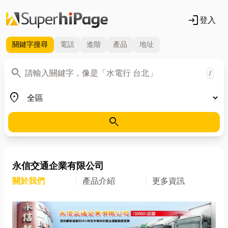
login
登入
關鍵字
搜尋
電話
進階
產品
地址
關鍵字
search
/
地區
place
search
永信交通企業有限公司
關於我們
產品介紹
更多資訊