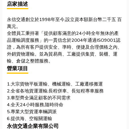
店家描述
永信交通創立於1998年至今,設立資本額新台幣二千五 百
萬元。
全體員工秉持著「提供顧客滿意的24小時全年無休的產
品運輸調度服務」的一貫信念於2004年通過ISO9001認
證，為所有客戶提供安全、準時、便捷及合理價格之內、
外銷貨物運輸。並為貿易商、工廠提供集貨、裝櫃、運
輸、倉儲之整體服務。
營業項目
1.大宗貨物平板運輸、機械運輸、工廠遷移搬運
2.全省各地貨運運輸,長程併車、長短程專車服務
3.車型齊全滿足顧客的不同需求
4.全天24小時服務,隨時待命
5.專業大型貨運車輛調派
6.提供海、空報關運輸
永信交通企業有限公司