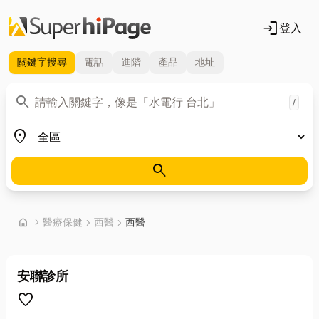
login
登入
關鍵字
搜尋
電話
進階
產品
地址
關鍵字
search
/
地區
place
search
首頁
home
chevron_right
醫療保健
chevron_right
西醫
chevron_right
西醫
安聯診所
favorite