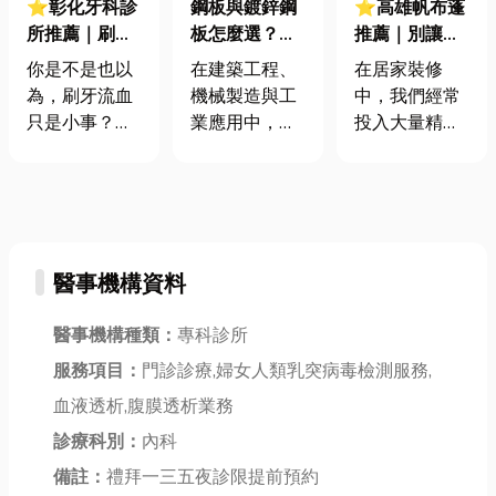
⭐彰化牙科診
鋼板與鍍鋅鋼
⭐高雄帆布蓬
所推薦｜刷牙
板怎麼選？鋼
推薦｜別讓陽
發現刷出血別
捲、特殊鋼、
光暴雨毀了你
你是不是也以
在建築工程、
在居家裝修
輕忽！牙齦流
船用鋼一次完
的家！帆布蓬
為，刷牙流血
機械製造與工
中，我們經常
血的5個常見
整解析
種類、用途、
只是小事？健
業應用中，
投入大量精力
原因
材質優缺點深
康的牙齦其實
「鋼材」幾乎
在室內，卻忽
度解析
應該是粉紅色
是不可或缺的
略了戶外空間
且堅固的，當
核心材料。從
的巨大潛力。
它開始出血，
基礎的鋼板、
您是否曾被毒
就代表身體在
鋼捲，到高規
辣的陽光曬得
醫事機構資料
向你發出警
格的特殊鋼、
無法使用陽
訊！ 這篇文
船用鋼與工具
台，或因突如
章將帶你了解
醫事機構種類：
專科診所
鋼，每一種鋼
其來的暴雨而
牙齦流血的 5
材都有其專屬
擔心心愛的庭
服務項目：
門診診療,婦女人類乳突病毒檢測服務,
個主要原因，
用途與特性。
院家具受損？
血液透析,腹膜透析業務
從最常見的牙
如果選錯材
這時候，帆布
菌斑堆積，到
診療科別：
內科
料，不只影響
蓬就是最佳的
鮮為人知的荷
施工品質，還
解決方案，今
備註：
禮拜一三五夜診限提前預約
爾蒙變化與全
可能增加後續
天小編將從零