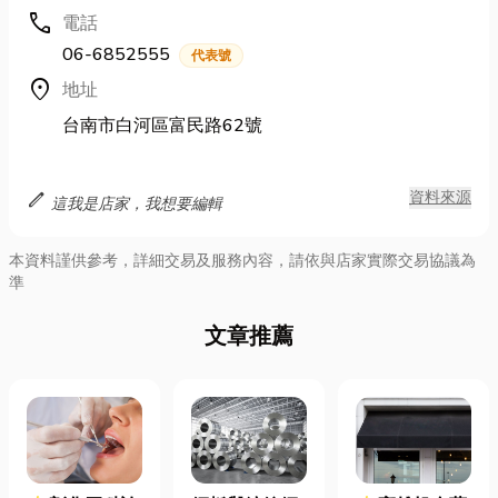
call
電話
06-6852555
代表號
location_on
地址
台南市白河區富民路62號
edit
資料來源
這我是店家，我想要編輯
本資料謹供參考，詳細交易及服務內容，請依與店家實際交易協議為
準
文章推薦