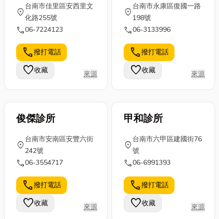
台南市佳里區安西里文
台南市永康區復國一路
location_on
location_on
化路255號
198號
call
call
06-7224123
06-3133996
call
call
撥打電話
撥打電話
favorite
favorite
收藏
收藏
來源
來源
俊傑診所
甲和診所
台南市安南區安豐六街
台南市六甲區建國街76
location_on
location_on
242號
號
call
call
06-3554717
06-6991393
call
call
撥打電話
撥打電話
favorite
favorite
收藏
收藏
來源
來源