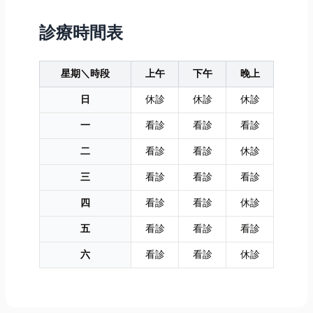
身性疾病。除
維修成本。 這
開始，為您深
診療時間表
了深入解析原
篇文章就帶你
度解析帆布棚
因...
一次搞懂：
的功能性、固
鋼...
定式...
星期＼時段
上午
下午
晚上
日
休診
休診
休診
一
看診
看診
看診
二
看診
看診
休診
三
看診
看診
看診
四
看診
看診
休診
五
看診
看診
看診
六
看診
看診
休診