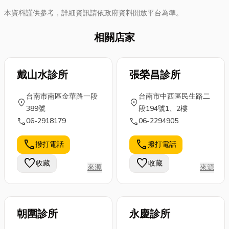
本資料謹供參考，詳細資訊請依政府資料開放平台為準。
相關店家
戴山水診所
張榮昌診所
台南市南區金華路一段
台南市中西區民生路二
location_on
location_on
389號
段194號1、2樓
call
call
06-2918179
06-2294905
call
call
撥打電話
撥打電話
favorite
favorite
收藏
收藏
來源
來源
朝圍診所
永慶診所