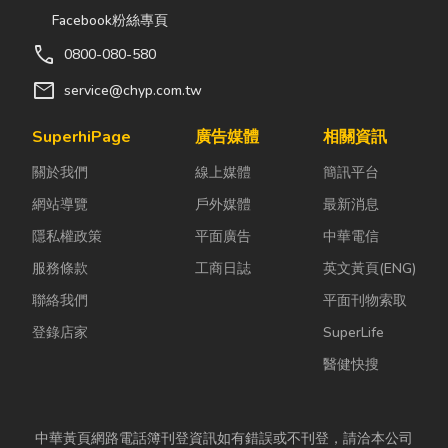
Facebook粉絲專頁
call
0800-080-580
mail
service@chyp.com.tw
SuperhiPage
廣告媒體
相關資訊
關於我們
線上媒體
簡訊平台
網站導覽
戶外媒體
最新消息
隱私權政策
平面廣告
中華電信
服務條款
工商日誌
英文黃頁(ENG)
聯絡我們
平面刊物索取
登錄店家
SuperLife
醫健快搜
中華黃頁網路電話簿刊登資訊如有錯誤或不刊登，請洽本公司