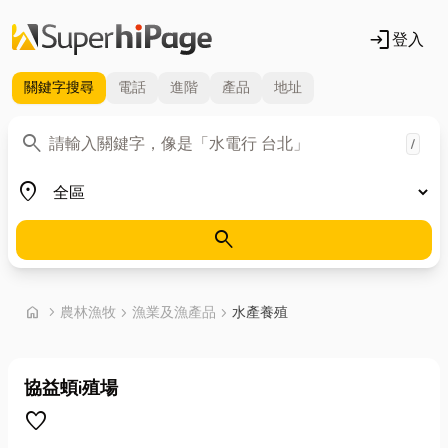
login
登入
關鍵字
搜尋
電話
進階
產品
地址
關鍵字
search
/
地區
place
search
首頁
home
chevron_right
農林漁牧
chevron_right
漁業及漁產品
chevron_right
水產養殖
協益蝢i殖場
favorite