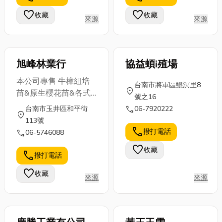
落枕看什麼診
構和載重，今
人頭疼的小狀
favorite
favorite
收藏
收藏
來源
來源
所？並教你最
天小編就來分
況，例如卡
有效的舒緩方
享一下有關台
布、脫軌，或
法與...
中...
是鍊齒...
旭峰林業行
協益蝢i殖場
本公司專售 牛樟組培
台南市將軍區鯤溟里8
location_on
苗&原生櫻花苗&各式
號之16
林木苗木&種子 如需要
call
台南市玉井區和平街
06-7920222
location_on
規格或各種種類的苗木
113號
及種子可傳真至本公司
call
撥打電話
call
06-5746088
或寫信至e:mail詢問
favorite
收藏
call
撥打電話
favorite
收藏
來源
來源