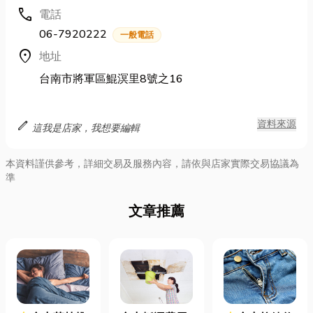
call
電話
06-7920222
一般電話
location_on
地址
台南市將軍區鯤溟里8號之16
edit
資料來源
這我是店家，我想要編輯
本資料謹供參考，詳細交易及服務內容，請依與店家實際交易協議為
準
文章推薦