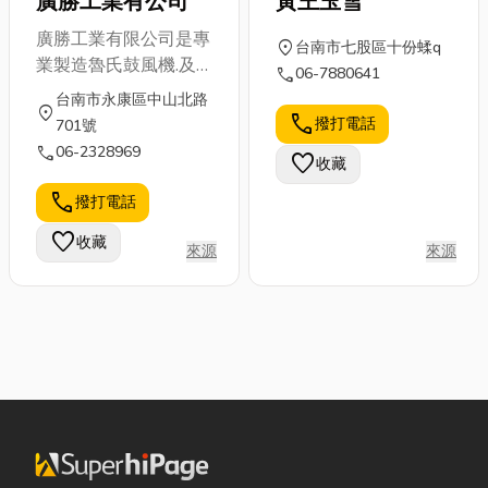
廣勝工業有公司
黃王玉雪
廣勝工業有限公司是專
location_on
台南市七股區十份蝚q
業製造魯氏鼓風機.及
call
06-7880641
保養 產品適合: 廢水處
台南市永康區中山北路
location_on
理，水產養殖，電鍍，
call
撥打電話
701號
粉粒輸送， 穀類輸
call
06-2328969
favorite
收藏
送，造紙工業，食品工
業， 半導體工業，化
call
撥打電話
學工業..等
favorite
收藏
來源
來源