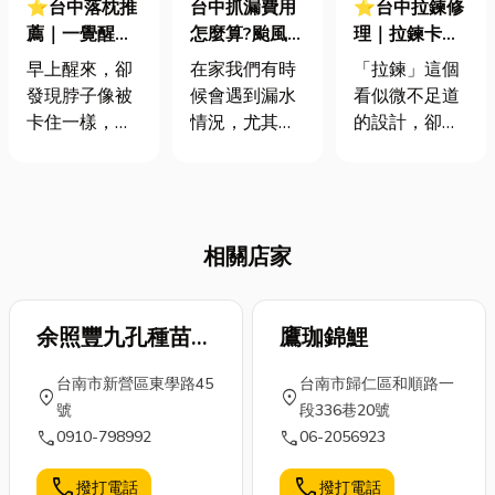
⭐台中落枕推
台中抓漏費用
⭐台中拉鍊修
薦｜一覺醒來
怎麼算?颱風過
理｜拉鍊卡
脖子痛到懷疑
後漏水不用
布、脫軌怎麼
早上醒來，卻
在家我們有時
「拉鍊」這個
人生？一篇搞
怕！漏水處理
修？三大拉鍊
發現脖子像被
候會遇到漏水
看似微不足道
懂落枕原因、
這樣解！
問題快速修
卡住一樣，稍
情況，尤其前
的設計，卻是
舒緩到預防！
復！
微轉動就疼痛
陣子颱風肆
我們日常生活
難耐？這種
虐，不少人家
中不可或缺的
「落枕」的痛
是需要進行修
幫手，從身上
苦相信很多人
繕的，那常常
穿的衣褲、手
相關店家
都經歷過。它
聽的抓漏意思
上提的包包，
不僅影響日常
就是找出漏水
到腳下的鞋
生活，更讓人
源頭在哪裡，
子，甚至是家
一整天都處於
余照豐九孔種苗繁
畢竟如果發現
鷹珈錦鯉
中的寢具，都
不舒服的狀
家裡有漏水情
少不了它的存
殖場
台南市新營區東學路45
台南市歸仁區和順路一
態。別擔心，
況，卻還是放
在。然而，隨
location_on
location_on
號
段336巷20號
這篇文章將帶
著不管，就容
著時間的推移
call
call
0910-798992
06-2056923
你深入了解為
易孳生壁癌或
和頻繁的使
何會落枕？落
是家具及櫃體
用，拉鍊難免
call
call
撥打電話
撥打電話
枕多久會好？
受潮，影響結
會遇到一些令