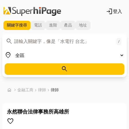
login
登入
關鍵字
搜尋
電話
進階
產品
地址
關鍵字
search
/
地區
place
search
首頁
home
chevron_right
金融工商
chevron_right
律師
chevron_right
律師
永然聯合法律事務所高雄所
favorite