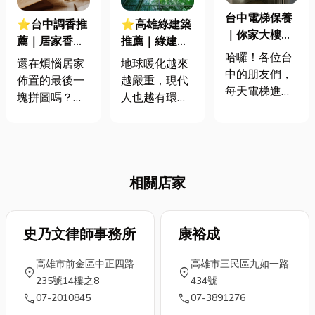
台中電梯保養
⭐台中調香推
⭐高雄綠建築
｜你家大樓的
薦｜居家香氛
推薦｜綠建築
隱形守護者：
哈囉！各位台
怎麼挑？精選
是什麼？一次
還在煩惱居家
地球暖化越來
住戶必知的電
中的朋友們，
香氛推薦挑選
搞懂台灣九大
佈置的最後一
越嚴重，現代
梯安心指南！
每天電梯進進
指南
指標與綠建築
塊拼圖嗎？別
人也越有環保
出出，你了解
優點
忘了「香
意識，連設計
它嗎？電梯安
氛」！想要擁
建築時也開始
全跟我們息息
有療癒的居家
大量運用綠色
相關，定期保
空間，香氛絕
建築概念，那
養更是不可
相關店家
對是不可或缺
究竟綠建築設
少。這次小編
的秘密武器。
計是什麼？綠
就要來揭開台
但是面對琳瑯
建築定義又是
中電梯保養的
滿目的香氛產
史乃文律師事務所
什麼？今天小
康裕成
神秘面紗，帶
品，到底該怎
編就來分享內
你一探究竟，
高雄市前金區中正四路
高雄市三民區九如一路
麼挑選？別擔
政部所規定的
location_on
location_on
讓電梯成為你
235號14樓之8
434號
心！本篇文章
綠建築九大指
最可靠的隱形
call
call
07-2010845
07-3891276
將分享實用的
標，以及綠色
守護者！ 為