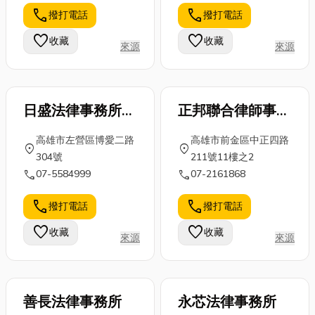
香氛推薦，以
建築的好處，
什麼電梯需要
call
call
撥打電話
撥打電話
及台中調香推
文末還會放上
定期保養？ 為
薦店家，讓你
目前高雄綠建
favorite
favorite
收藏
收藏
什麼電梯需
來源
來源
輕鬆找到最適
築推薦廠商，
要...
合自己的香
想了解更多
氛，打...
就...
日盛法律事務所
正邦聯合律師事務
(高雄所)
所
高雄市左營區博愛二路
高雄市前金區中正四路
location_on
location_on
304號
211號11樓之2
call
call
07-5584999
07-2161868
call
call
撥打電話
撥打電話
favorite
favorite
收藏
收藏
來源
來源
善長法律事務所
永芯法律事務所