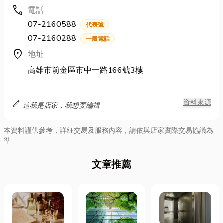
call
電話
07-2160588
代表號
07-2160288
一般電話
location_on
地址
高雄市前金區市中一路166號3樓
edit
資料來源
這我是店家，我想要編輯
本資料謹供參考，詳細交易及服務內容，請依與店家實際交易協議為
準
文章推薦