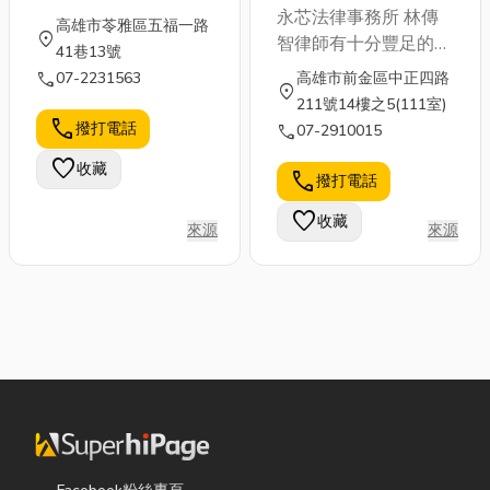
永芯法律事務所 林傳
高雄市苓雅區五福一路
location_on
智律師有十分豐足的訴
41巷13號
訟經驗及專業的法律知
call
07-2231563
高雄市前金區中正四路
location_on
識，善於替每一個客戶
211號14樓之5(111室)
解析『訴訟』的各個面
call
撥打電話
call
07-2910015
向，對於各種法律問題
favorite
收藏
都能夠給予最精確的輔
call
撥打電話
助，適度給予正確的法
favorite
收藏
律建議，為客戶爭取應
來源
來源
當擁有的權益！