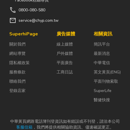
Facebook粉絲專頁
call
0800-080-580
mail
service@chyp.com.tw
SuperhiPage
廣告媒體
相關資訊
關於我們
線上媒體
簡訊平台
網站導覽
戶外媒體
最新消息
隱私權政策
平面廣告
中華電信
服務條款
工商日誌
英文黃頁(ENG)
聯絡我們
平面刊物索取
登錄店家
SuperLife
醫健快搜
中華黃頁網路電話簿刊登資訊如有錯誤或不刊登，請洽本公司
客服信箱
，我們將提供相關協助資訊、儘速確認更正。