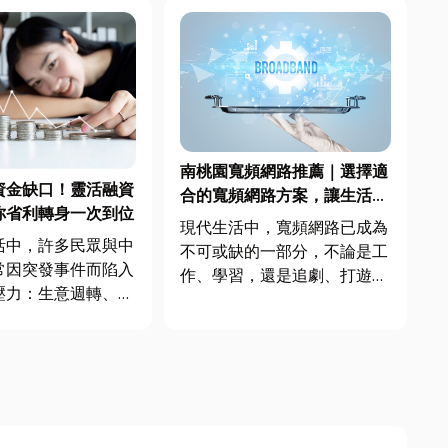
南桃園寬頻網路推薦｜選擇適
資金缺口！靈活融資
合的寬頻網路方案，讓生活更
你省利轉身一次到位
暢快！
現代生活中，寬頻網路已成為
活中，許多民眾與中
不可或缺的一部分，不論是工
常因突發事件而陷入
作、學習，還是追劇、打遊
壓力：生意週轉、家
戲，都需要一個穩定且高速的
用、稅金繳納或原有
網路。然而，面對市面上琳瑯
貸款流程
滿目的寬頻方案，如何選擇適
信審核不易，這時
合自己的寬頻選擇呢？小編整
款」便成為許多人實
理了幾個選擇重點，協助您快
 ✅ 融資借
速了解如何選擇適合的寬頻網
為什麼越來...
路！文末...