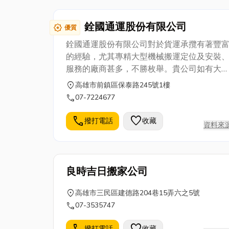
銓國通運股份有限公司
award_star
優質
銓國通運股份有限公司對於貨運承攬有著豐
的經驗，尤其專精大型機械搬運定位及安裝
服務的廠商甚多，不勝枚舉。貴公司如有大
型、重型、超大型的機組需要搬運，本公司
location_on
高雄市前鎮區保泰路245號1樓
您最佳的選擇，更歡迎您的來電洽詢。
call
07-7224677
call
favorite
撥打電話
收藏
資料來
良時吉日搬家公司
location_on
高雄市三民區建德路204巷15弄六之5號
call
07-3535747
call
favorite
撥打電話
收藏