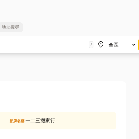
地址
搜尋
地區
place
/
一二三搬家行
招牌名稱