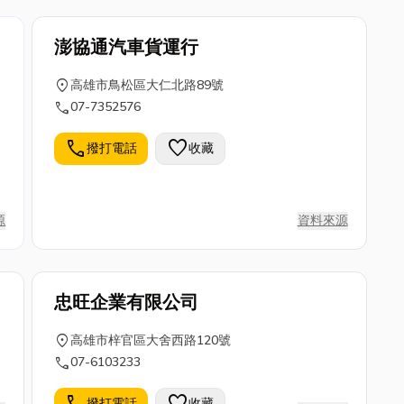
澎協通汽車貨運行
富
location_on
高雄市鳥松區大仁北路89號
、
call
07-7352576
是
call
favorite
撥打電話
收藏
源
資料來源
忠旺企業有限公司
location_on
高雄市梓官區大舍西路120號
call
07-6103233
call
favorite
撥打電話
收藏