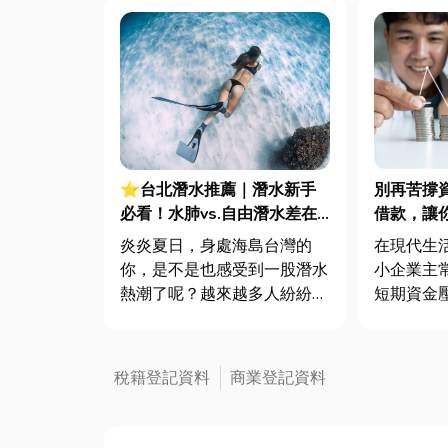
⭐台北潛水推薦｜潛水新手
別再苦撐
必看！水肺vs.自由潛水差在
借款，讓
哪？裝備、安全一次搞懂！
炎炎夏日，身處海島台灣的
在現代生
你，是不是也感受到一股潛水
小企業主
熱潮了呢？越來越多人紛紛投
短期資金
入海底的懷抱，甚至考取了潛
庭醫療費
水證照！然而，面對眾多選
貸款壓力等。 銀行
擇，你是否好奇：水肺潛水和
冗長、徵
稅籍登記資料
商業登記資料
自由潛水究竟有什麼不同？
「融資借
投入這項迷人運動前，又有哪
際可行的方案。
些安全注意事項？ 以及，常
款是什麼？