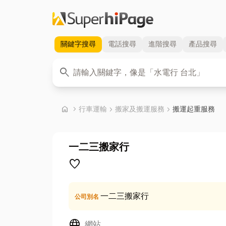
關鍵字
搜尋
電話
搜尋
進階
搜尋
產品
搜尋
關鍵字
search
首頁
home
chevron_right
行車運輸
chevron_right
搬家及搬運服務
chevron_right
搬運起重服務
一二三搬家行
favorite
一二三搬家行
公司別名
Language
網站