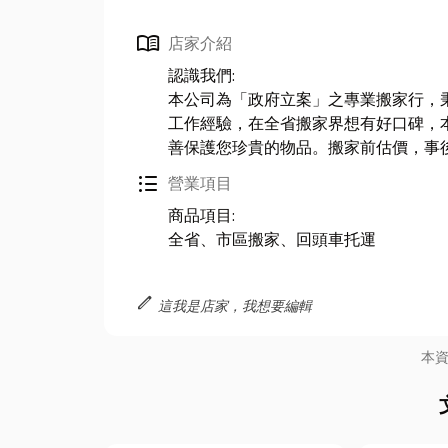
menu_book
店家介紹
認識我們:
本公司為「政府立案」之專業搬家行，
工作經驗，在全省搬家界想有好口碑，
善保護您珍貴的物品。搬家前估價，事
format_list_bulleted
營業項目
商品項目:
全省、市區搬家、回頭車托運
edit
這我是店家，我想要編輯
本