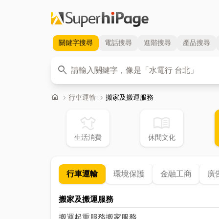
關鍵字
搜尋
電話
搜尋
進階
搜尋
產品
搜尋
關鍵字
search
首頁
home
chevron_right
行車運輸
chevron_right
搬家及搬運服務
laundry
menu_book
生活消費
休閒文化
行車運輸
環境保護
金融工商
廣
搬家及搬運服務
搬運起重服務
搬家服務