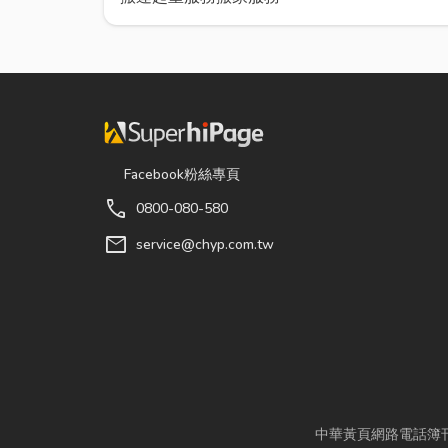
Facebook粉絲專頁
call
0800-080-580
mail
service@chyp.com.tw
中華黃頁網路電話簿