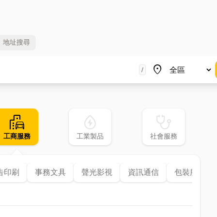
地址
搜尋
地區
place
/
emoji_transportation
water_ec
stethoscope
工商服務
工業製品
社會服務
告印刷
事務文具
聲光影視
資訊通信
包裝服務