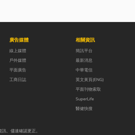
廣告媒體
相關資訊
線上媒體
簡訊平台
戶外媒體
最新消息
平面廣告
中華電信
工商日誌
英文黃頁(ENG)
平面刊物索取
SuperLife
醫健快搜
資訊、儘速確認更正。