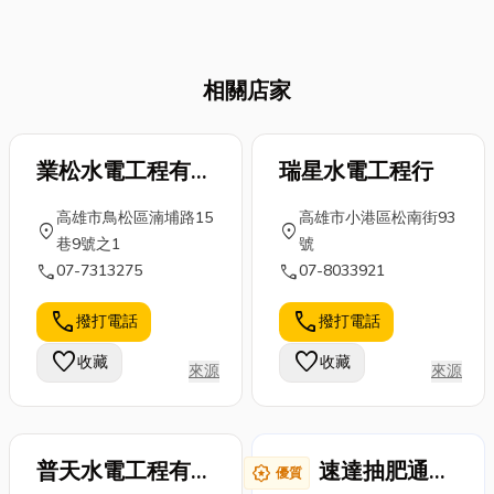
型！
「貨運」打交
料、廢水處理
否讓您運動的
道。不論是網
劑、清潔劑原
動力大打折
路買家、公司
料 的選擇更加
扣？別讓這些
進出口還是大
相關店家
重視品質與環
因素成為阻礙
件設備運輸，
保。透過一站
您健身的藉
都離不開貨
式供應，多樣
口！事實上，
運、物流和運
產品可滿足不
業松水電工程有限
瑞星水電工程行
想在家中高效
輸安排。但對
同製程需求，
運動，無論是
公司
於第一次接觸
高雄市鳥松區湳埔路15
高雄市小港區松南街93
並協助廢水處
追求重訓、有
location_on
location_on
的人，往往會
巷9號之1
號
理與清潔工序
氧，還是需要
有許多疑問。
call
call
07-7313275
07-8033921
更環保高效。
肌肉放鬆，選
今天，我們就
穩定、安全且
對合適的居家
call
call
以淺顯易懂、
撥打電話
撥打電話
多元的原料供
健身器材正是
聊天的口吻，
應，幫助企業
關鍵。這篇文
favorite
favorite
收藏
收藏
整理出「5 個
來源
來源
打造符合規
章將為您精選
民眾...
範、永續發展
並介紹多款實
的...
用的...
普天水電工程有限
速達抽肥通管
award_star
優質