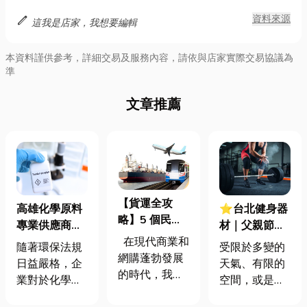
edit
資料來源
這我是店家，我想要編輯
本資料謹供參考，詳細交易及服務內容，請依與店家實際交易協議為
準
文章推薦
【貨運全攻
高雄化學原料
⭐台北健身器
略】5 個民眾
專業供應商｜
材｜父親節送
常問的問題，
化工原料、廢
禮新思維！居
在現代商業和
隨著環保法規
受限於多變的
一次說清楚！
水處理劑、清
家健身器材全
網購蓬勃發展
日益嚴格，企
天氣、有限的
潔劑原料一站
攻略，讓爸爸
的時代，我們
業對於化學原
空間，或是緊
式採購
在家也能超有
幾乎天天和
料、化工原
湊的行程，是