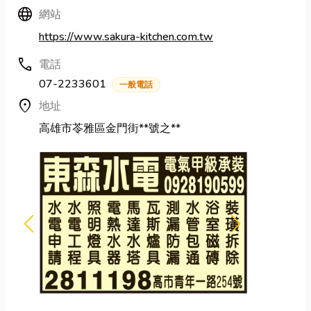
Language
網站
https://www.sakura-kitchen.com.tw
call
電話
07-2233601
一般電話
location_on
地址
高雄市苓雅區金門街**號之**