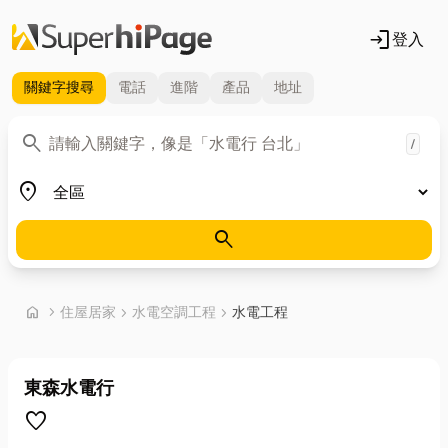
login
登入
關鍵字
搜尋
電話
進階
產品
地址
關鍵字
search
/
地區
place
search
首頁
home
chevron_right
住屋居家
chevron_right
水電空調工程
chevron_right
水電工程
東森水電行
favorite