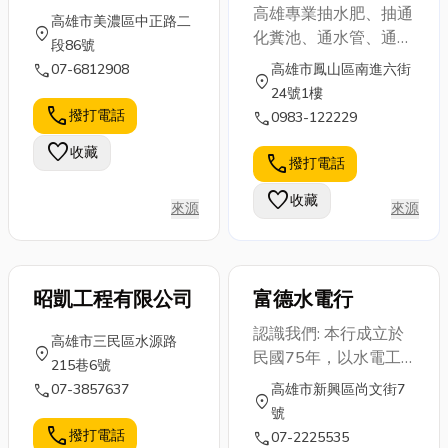
公司
行
高雄專業抽水肥、抽通
高雄市美濃區中正路二
location_on
化糞池、通水管、通馬
段86號
桶、高壓水刀通管、管
call
07-6812908
高雄市鳳山區南進六街
location_on
線內視鏡檢測、截油槽
24號1樓
清潔 等服務推薦速達
call
撥打電話
call
0983-122229
抽肥通管行 。我們以
favorite
收藏
「快速到場、價格透
call
撥打電話
明、不亂喊價」 為承
favorite
收藏
諾，提供高雄地區住
來源
來源
家、餐飲業、工廠、社
區大樓最安心的選擇。
我們擁有大中小型水肥
昭凱工程有限公司
富德水電行
車、專業水刀車及內視
鏡檢測設備，能精準找
認識我們: 本行成立於
高雄市三民區水源路
到堵塞問題並徹底解
location_on
民國75年，以水電工
215巷6號
決。 無論是 高雄三民
程業務為主要經營項
call
07-3857637
高雄市新興區尚文街7
區的住宅馬桶堵塞，還
location_on
目，多年來老闆本著
號
是 鳳山餐廳的截油槽
『服務第一，顧客至
call
撥打電話
call
07-2225535
清潔，速達團隊都能迅