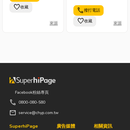
上』的經營理念，竭誠
favorite
速出動、專業施工。
收藏
為顧客做多元化的服
call
撥打電話
務，期盼您的來電，我
favorite
收藏
們將竭誠為您服務。
來源
來源
Facebook粉絲專頁
call
0800-080-580
mail
service@chyp.com.tw
SuperhiPage
廣告媒體
相關資訊