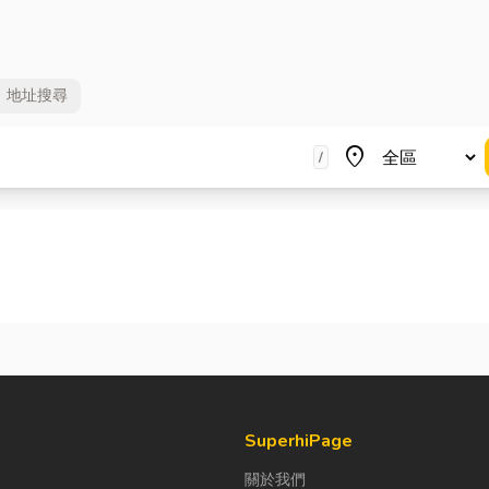
地址
搜尋
地區
place
/
SuperhiPage
關於我們