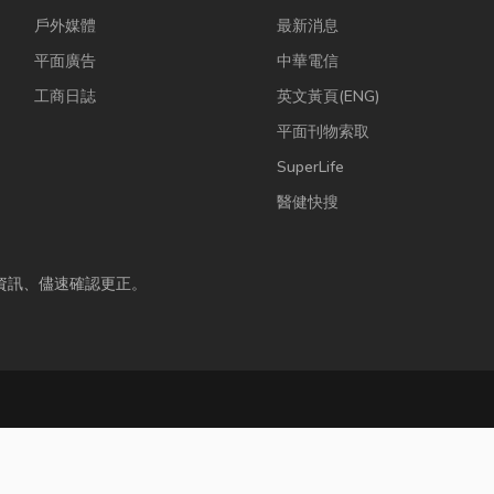
戶外媒體
最新消息
平面廣告
中華電信
工商日誌
英文黃頁(ENG)
平面刊物索取
SuperLife
醫健快搜
資訊、儘速確認更正。