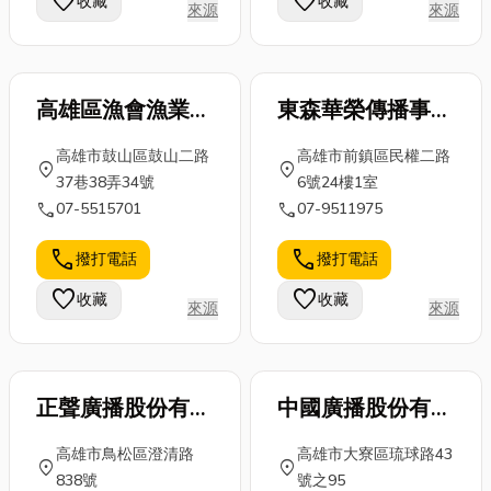
favorite
favorite
收藏
收藏
來源
來源
高雄區漁會漁業專
東森華榮傳播事業
用無線電台工務室
股份有限公司公司
高雄市鼓山區鼓山二路
高雄市前鎮區民權二路
location_on
location_on
37巷38弄34號
6號24樓1室
call
call
07-5515701
07-9511975
call
call
撥打電話
撥打電話
favorite
favorite
收藏
收藏
來源
來源
正聲廣播股份有限
中國廣播股份有限
公司
公司
高雄市鳥松區澄清路
高雄市大寮區琉球路43
location_on
location_on
838號
號之95