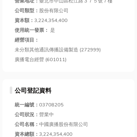
外燴時，該如
營業地址：
臺北市中山區松江路３７５號７樓
機：適合大規
它們承載著整
何規劃才能讓
模倉儲與高效
個空間的視覺
公司類型：
股份有限公司
「無肉不歡」
率作業 在眾多
美感與使用功
資本額：
3,224,354,400
的賓客也讚不
搬運設備中...
能，對居家或
絕口？本篇將
使用統一發票：
是
商業空間的舒
帶你...
適...
經營項目：
未分類其他通訊傳播設備製造 (272999)
廣播電台經營 (601011)
公司登記資料
統一編號：
03708205
公司狀況：
營業中
公司名稱：
中國廣播股份有限公司
資本總額：
3,224,354,400