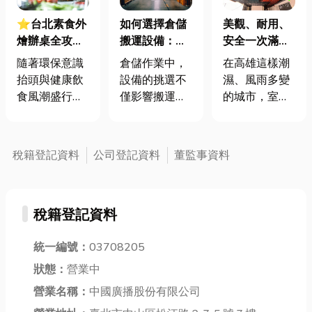
⭐台北素食外
如何選擇倉儲
美觀、耐用、
燴辦桌全攻
搬運設備：堆
安全一次滿
略：從健康益
高機、拖板
足，高雄空間
隨著環保意識
倉儲作業中，
在高雄這樣潮
處到婚喪宴席
車、手推車比
改造最佳解決
抬頭與健康飲
設備的挑選不
濕、風雨多變
規劃，台北人
較與選購指南
方案！ 🌬️🏡
食風潮盛行，
僅影響搬運速
的城市，室內
氣名單大公開
「吃素」就不
度，更關乎安
裝修往往會面
再只是宗教信
全性與成本控
臨各種挑戰：
仰的專利，而
制。不同的倉
隔間牆不美
稅籍登記資料
公司登記資料
董監事資料
是一種追求永
儲環境與需
觀、天花板容
續、愛護身體
求，適合搭配
易受潮、施工
的生活態度。
不同的搬運工
品質不穩定，
稅籍登記資料
然而當我們將
具。那麼，在
甚至未來維護
這份健康的個
堆高機、拖板
或調整時十分
人習慣延伸到
統一編號：
03708205
車與手推車之
麻煩。尤其天
喪宴祭祀拜
間，該如何找
花板與隔間，
狀態：
營業中
品、婚宴辦
到最適合的一
不只是牆面或
營業名稱：
中國廣播股份有限公司
桌，甚至企業
款？ 堆高
板材的存在，