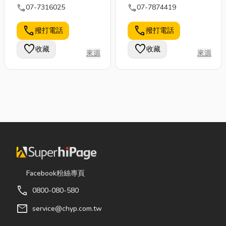
call
call
07-7316025
07-7874419
call
call
撥打電話
撥打電話
favorite
favorite
收藏
收藏
來源
來源
Facebook粉絲專頁
call
0800-080-580
mail
service@chyp.com.tw