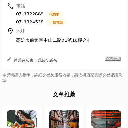
call
電話
07-3322889
代表號
07-3324538
一般電話
location_on
地址
高雄市前鎮區中山二路91號16樓之4
edit
資料來源
這我是店家，我想要編輯
本資料謹供參考，詳細交易及服務內容，請依與店家實際交易協議為
準
文章推薦