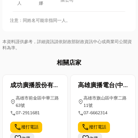
限公司
人
娜
注意：同姓名可能非指同一人。
本資料謹供參考，詳細資訊請依財政部財政資訊中心或商業司公開資
料為準。
相關店家
成功廣播股份有限
高雄廣播電台(中
公司
寮發射站)
高雄市前金區中華三路
高雄市旗山區中寮二路
location_on
location_on
63號
11號
call
call
07-2911681
07-6662314
call
call
撥打電話
撥打電話