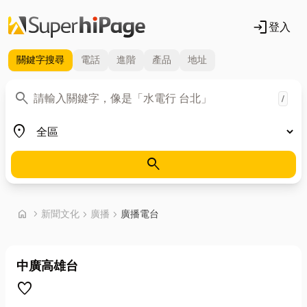
login
登入
關鍵字
搜尋
電話
進階
產品
地址
關鍵字
search
/
地區
place
search
首頁
home
chevron_right
新聞文化
chevron_right
廣播
chevron_right
廣播電台
中廣高雄台
favorite