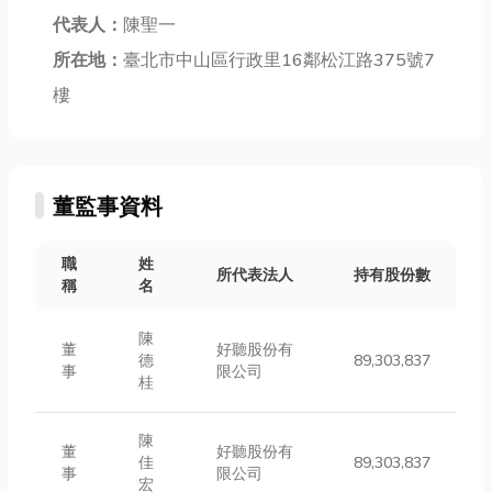
代表人：
陳聖一
所在地：
臺北市中山區行政里16鄰松江路375號7
樓
董監事資料
職
姓
所代表法人
持有股份數
稱
名
陳
董
好聽股份有
德
89,303,837
事
限公司
桂
陳
董
好聽股份有
佳
89,303,837
事
限公司
宏