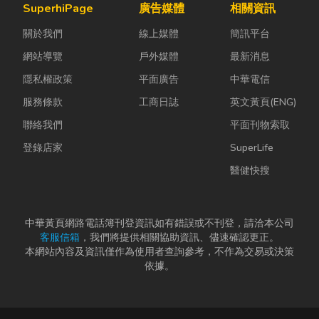
SuperhiPage
廣告媒體
相關資訊
關於我們
線上媒體
簡訊平台
網站導覽
戶外媒體
最新消息
隱私權政策
平面廣告
中華電信
服務條款
工商日誌
英文黃頁(ENG)
聯絡我們
平面刊物索取
登錄店家
SuperLife
醫健快搜
中華黃頁網路電話簿刊登資訊如有錯誤或不刊登，請洽本公司
客服信箱
，我們將提供相關協助資訊、儘速確認更正。
本網站內容及資訊僅作為使用者查詢參考，不作為交易或決策
依據。