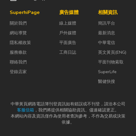
SuperhiPage
廣告媒體
相關資訊
關於我們
線上媒體
簡訊平台
網站導覽
戶外媒體
最新消息
隱私權政策
平面廣告
中華電信
服務條款
工商日誌
英文黃頁(ENG)
聯絡我們
平面刊物索取
登錄店家
SuperLife
醫健快搜
中華黃頁網路電話簿刊登資訊如有錯誤或不刊登，請洽本公司
客服信箱
，我們將提供相關協助資訊、儘速確認更正。
本網站內容及資訊僅作為使用者查詢參考，不作為交易或決策
依據。