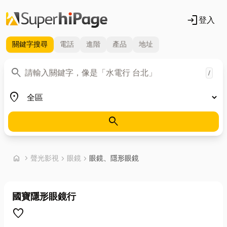
login
登入
關鍵字
搜尋
電話
進階
產品
地址
關鍵字
search
/
地區
place
search
首頁
home
chevron_right
聲光影視
chevron_right
眼鏡
chevron_right
眼鏡、隱形眼鏡
國寶隱形眼鏡行
favorite