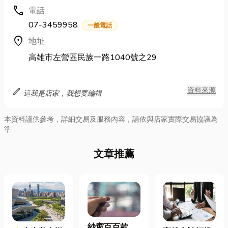
call
電話
07-3459958
一般電話
location_on
地址
高雄市左營區民族一路1040號之29
edit
資料來源
這我是店家，我想要編輯
本資料謹供參考，詳細交易及服務內容，請依與店家實際交易協議為
準
文章推薦
紗窗百百款，