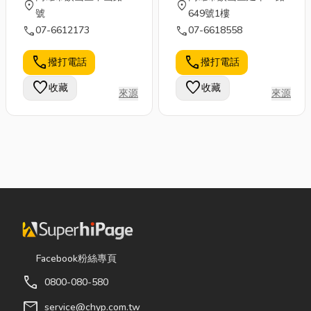
location_on
location_on
號
649號1樓
call
call
07-6612173
07-6618558
call
call
撥打電話
撥打電話
favorite
favorite
收藏
收藏
來源
來源
Facebook粉絲專頁
call
0800-080-580
mail
service@chyp.com.tw