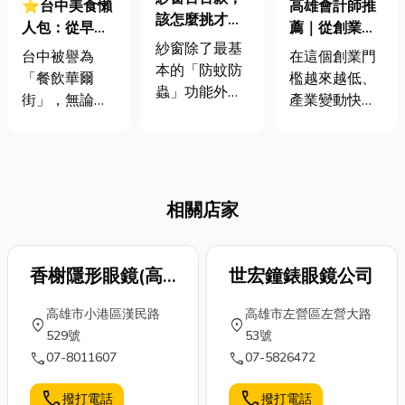
⭐台中美食懶
高雄會計師推
該怎麼挑才
人包：從早餐
薦｜從創業到
好？紗窗材質
紗窗除了最基
炒麵到深夜燒
財務規劃，專
台中被譽為
在這個創業門
特色全整理！
本的「防蚊防
肉，三大維度
屬你的全方位
「餐飲華爾
檻越來越低、
蟲」功能外，
帶你讀懂台中
會計顧問📝
街」，無論是
產業變動快速
近年來透過不
人的飲食DNA
霸氣的旗艦裝
的時代，會計
斷地改良與開
潢還是隱藏在
師已經不再只
發使用新材
巷弄的老宅咖
是算帳的角
質，也能為室
啡，都讓人百
色。📊 他們更
內空間提供更
相關店家
吃不厭。不過
像是企業和個
多用途，例
你知道台中特
人的 專屬財稅
如：通風透
別的飲食文化
顧問，能夠從
氣、遮擋紫外
跟其他縣市有
香榭隱形眼鏡(高
世宏鐘錶眼鏡公司
創業初期的工
線、防塵防
哪些差別嗎？
商登記、帳務
雄小港)
霾、安全防護
高雄市小港區漢民路
高雄市左營區左營大路
不同於台北的
處理，到企業
location_on
location_on
等等。在挑選
529號
53號
精緻窄小或台
成長後的稅務
新紗窗的時
call
call
07-8011607
07-5826472
南的甜潤委
申報、會計師
候，不妨考慮
婉，台中美食
簽證服務，甚
家中的需求來
call
call
撥打電話
撥打電話
核心就在於
至延伸到家族