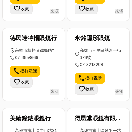
選擇紗窗類型
「大氣」與
企業傳承規劃
favorite
favorite
收藏
收藏
與材質吧！
來源
來源
「沾醬靈
與高資產客戶
紗窗種類有
魂」！本文台
的財富管...
哪...
中美食懶人包
將...
德民達特楊眼鏡行
永銘隱形眼鏡
location_on
高雄市楠梓區德民路*
高雄市三民區熱河一街
location_on
call
07-3659666
378號
call
07-3213298
call
撥打電話
call
撥打電話
favorite
收藏
favorite
收藏
來源
來源
美綸鐘錶眼鏡行
得恩堂眼鏡有限公
司
高雄市旗山區中山路31
高雄市旗山區延平一路