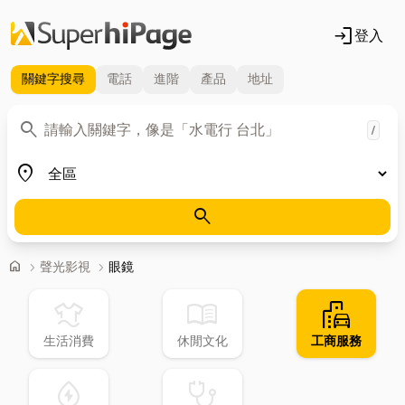
login
登入
關鍵字
搜尋
電話
進階
產品
地址
關鍵字
search
/
地區
place
search
首頁
home
chevron_right
聲光影視
chevron_right
眼鏡
laundry
menu_book
emoji_transportation
生活消費
休閒文化
工商服務
water_ec
stethoscope