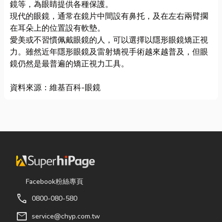
鏡等，為眼睛提供各種保護。
現代的眼鏡，通常在鏡片中間設有鼻托，及在左右兩臂擱
在耳朵上的位置設有軟墊。
愛美或不習慣佩戴眼鏡的人，可以選擇以隱形眼鏡矯正視
力。雖然近年隱形眼鏡及雷射矯視手術越來越普及，但眼
鏡仍然是最普遍的矯正視力工具。
資料來源：
維基百科-眼鏡
Facebook粉絲專頁
call
0800-080-580
mail
service@chyp.com.tw