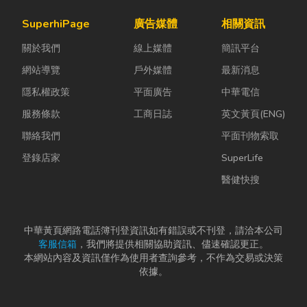
SuperhiPage
廣告媒體
相關資訊
關於我們
線上媒體
簡訊平台
網站導覽
戶外媒體
最新消息
隱私權政策
平面廣告
中華電信
服務條款
工商日誌
英文黃頁(ENG)
聯絡我們
平面刊物索取
登錄店家
SuperLife
醫健快搜
中華黃頁網路電話簿刊登資訊如有錯誤或不刊登，請洽本公司
客服信箱
，我們將提供相關協助資訊、儘速確認更正。
本網站內容及資訊僅作為使用者查詢參考，不作為交易或決策
依據。