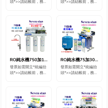
頭*>>請結帳前，務必
頭*>>請結帳前，務必
架(不用儲水
(不用儲水
>1050元 第一道：卡
填寫完整! 工廠直營/專
填寫完整! 工廠直營/專
桶)NO:601721【【七
桶)NO:601718【七
式快拆PP5微米濾心
業免費安裝技術咨詢!
業免費安裝技術咨詢!
星淨水】
星淨水】
第二道：卡式快拆
品名:家用400加RO純
品名:家用400加RO純
100%椰殼活性炭濾
水機**面板+骨架/304
水機**面板+骨架/烤
心 第三道：卡式快拆
不銹鋼** 304白鐵鵝
漆白色**304白鐵鵝頸
壓縮炭柱活性炭濾心
頸龍頭** **贈送安全
龍頭** ***贈送安全斷
第四道：直接輸出RO
斷水閥 *** 更換濾心/
水閥 *** 更換濾心/維
膜400加 第五道：ST
維護機器>安裝圖索取
護機器>安裝圖索取>
椰殼顆粒活性炭濾心
>永久免費專業技術咨
永久免費專業技術咨
第六道： ST奈米銀除
詢
詢
RO純水機750加10
RO純水機75加304
菌濾心 配件：1. 3分
ID>@s0937323592
ID>@s0937323592
吋濾心全自動水質
白鐵架10 英吋濾心
發票如需開立*統編抬
發票如需開立*統編抬
耐沖級6米PE水管2.2
+購貨號:601245年份
+購貨號:601245年份
頭*>>請結帳前，務必
頭*>>請結帳前，務必
偵測TDS顯示台灣
(自動水質顯
分耐沖級6米PE水管3.
10”年份濾心10支
卡式快拆份濾心9支
填寫完整! 工廠直營/專
填寫完整! 工廠直營/專
製造
示)NO:601465【七
進水三通4.3分電鍍球
>870元 第一道：PP5
>1070元 第一道：
業免費安裝技術咨詢!
業免費安裝技術咨詢!
閥4. 板手5.白鐵鵝頸
NO:601455【七星
星淨水】
微米濾心 第二道：壓
PP5微米濾心 第二
品名:家用75加自動水
品名:程式控制自動逆
吊片.6.304白鐵鵝頸
淨水】
縮炭柱活性炭濾心 第
道：壓縮炭柱活性炭
質顯示TDS-RO純水
洗RO純水機(304白鐵
龍頭
三道：壓縮炭柱活性
濾心 第三道：壓縮炭
機 更換濾心/維護機器
腳架型) 24H/75G{水
炭濾心 第四道：直接
柱活性炭濾心 第四
>安裝圖索取>永久免
質偵測水硬度顯示}