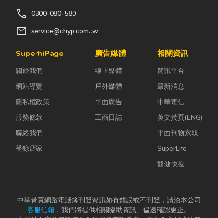
電鍍球閥4. 板手5.鵝
電鍍球閥4. 板手5.鵝
外線陶土陶燒成(小分
術咨詢ID>090577---
call
0800-080-580
頸吊片6. 三叉鵝頸龍
頸吊片6.三叉鵝頸龍
子水) 2.KDF除重金屬
- 第一道：10”PP5微
mail
頭 ****免運貨到付
頭 *****免運貨到付
service@chyp.com.tw
銅鋅合金美國進口.國
米濾心 第二道：10”
款!***
款!****
際N S F認證 3.亞硫酸
UDFX9椰殼活性炭濾
SuperhiPage
廣告媒體
相關資訊
鈣.熱水除氯.日本進口.
心 第三道：10”CTO壓
食品認證 4.椰殼炭除
縮炭柱活性炭濾心 第
關於我們
線上媒體
簡訊平台
氯.斯里蘭卡進口.國家
四道：RO膜75加 (RO
網站導覽
戶外媒體
最新消息
原廠製造 交叉式導水
膜片材質美國製造) 第
隱私權政策
平面廣告
中華電信
沐浴過濾器~過濾功效
五道：ST-100%椰殼
與特性.除氯.除臭.除化
顆粒活性炭濾心 配
服務條款
工商日誌
英文黃頁(ENG)
學藥劑.除重金屬.五層
件：鵝頸龍頭、吊
聯絡我們
平面刊物索取
導水格綿層過濾如泥
片、2分考克、4分進
登錄店家
SuperLife
沙.鐵鏽.雜物.毛屑.懸浮
水三通、PE管6米.濾
物等! 使用約4~6個月!
殼把手
醫健快搜
它牌沐浴器號稱使用
期限1年.數據指出日
本乾淨水使用.不能於
中華黃頁網路電話簿刊登資訊如有錯誤或不刊登，請洽本公司
台灣的水並論!請勿看
客服信箱
，我們將提供相關協助資訊、儘速確認更正。