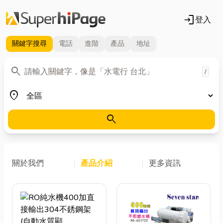
login
登入
關鍵字
搜尋
電話
進階
產品
地址
關鍵字
search
/
地區
place
search
關於我們
產品介紹
更多資訊