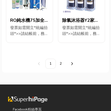
道 :ST遠紅外線物理純
索取>永久免費專業技
級500G2支=1000G
遠紅外線物理純化
化珠/(小分子水細化
術咨詢
不加價! 更換濾心/維護
珠/(小分子水細化水)
水) 配件：1. 3分耐沖
ID>@s0937323592
機器>安裝圖索取>永
配件：1. 3分耐沖級6
級6米PE水管2.2分耐
第一道：PP5微米濾
久免費專業技術咨詢
除氯沐浴器Y2家庭
RO純水機75加全自
米PE水管2.2分耐沖級
沖級6米PE水管3.進水
心 第二道：100%椰
ID>@s0937323592
型.嬰兒洗澡.化妝洗
動程式控制逆洗頂
發票如需開立*統編抬
發票如需開立*統編抬
6米PE水管3.進水三通
三通4.3分電鍍球閥4.
殼活性炭濾心 第三
第一道：PP5微米濾
頭*>>請結帳前，務必
頭*>>請結帳前，務必
臉.衛浴設備
級濾心台灣製造
4.3分電鍍球閥4. 板手
板手5.鵝頸吊片6.三叉
道：壓縮炭柱活性炭
心 第二道：100%椰
填寫完整! 工廠直營/專
填寫完整! 工廠直營/專
NO:011【Seven
NO:601471【Seven
5.鵝頸吊片6.三叉鵝頸
鵝頸龍頭
濾心 第四道：直接輸
殼活性炭濾心 第三
業免費安裝技術咨詢!
業免費安裝技術咨詢
龍頭 ****可貨到付
star淨水網】
star淨水網】
出RO膜300加X2支
道：壓縮炭柱活性炭
FORMOSA Y-2家庭
+購>年份濾心
款!*****
第五道：ST椰殼顆粒
濾心 第四道：直接輸
型交叉式導水沐浴過
601239 9支頂級濾
活性炭濾心 第六道：
出RO膜400加X2支
濾器 交貨物件數: Y-2
心 600元 +換物另開
1
2
上一頁
下一頁
第六道： ST 麥飯石濾
第五道：ST椰殼顆粒
沐浴器 3 組 外殼 P C
賣場>更換304白鐵鵝
心/微礦微量元素(磁
活性炭濾心 第六道：
防暴材質!耐溫80度C
頸龍頭C5- 450元 +購
化.礦化) 第七道 ST遠
ST 麥飯石濾心 第七道
以下.透明看的見.使用
另開賣場>75GRO膜
紅外線物理純化珠/(小
ST遠紅外線物理純化
期限也看的見!材料填
G2-450元 品名:程式
分子水細化水) 配件：
珠 (小分子水) 配件：
裝也是看的見!用的實
控制自動逆洗RO純水
1. 3分耐沖級6米PE水
1. 3分耐沖級6米PE水
在.用的放心! 內裝材料
機24H/75G 更換濾
管2.2分耐沖級6米PE
管2.2分耐沖級6米PE
來源 1.遠紅外線小磁
心/維護機器>安裝圖
水管3.進水三通4.3分
水管3.進水三通4.3分
Facebook粉絲專頁
球製造台灣.天然遠紅
索取>永久免費專業技