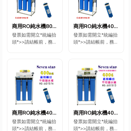
縮炭柱活性炭濾心 第
心 第三道：10”CTO壓
發票) 更換濾心/維護
鐵鵝頸龍頭C5- 450
四道：RO膜75加 第
縮炭柱活性炭濾心 第
機器>安裝圖索取>永
元 +購另開賣場
五道：ST-100%椰殼
四道：RO膜75加 第
久免費專業技術咨詢
>75GRO膜G2-450元
顆粒活性炭濾心 第六
五道：ST-100%椰殼
ID>@s0937323592
品名:手動逆洗RO純水
商用RO純水機800
商用RO純水機400
道：ST- 麥飯石濾心
顆粒活性炭濾心 第六
第一道：PP5微米濾
機24H/75G 更換濾
加直接輸出304白
加直接輸出304腳
發票如需開立*統編抬
發票如需開立*統編抬
第七道：ST-竹炭濾心
道：ST- 麥飯石濾心
心 第二道：100%椰
心/維護機器>安裝圖
頭*>>請結帳前，務必
頭*>>請結帳前，務必
鐵腳架20英吋濾心
架20英吋濾心(自動
配件：鵝頸龍頭、吊
第七道：ST-竹炭濾心
殼活性炭濾心 第三
索取>永久免費專業技
填寫完整! 品名:304白
填寫完整! 品名: 304白
(自動水質偵
水質偵
片、2分考克、4分進
配件：鵝頸龍頭、吊
道：直接輸出RO膜
術咨詢
鐵架程式控制自動逆
鐵架程式控制自動逆
水三通、PE管6米.濾
片、2分考克、4分進
測)NO:601516【七
測)NO:601515【七
1500 須要前置水過
ID>@s0937323592
洗RO純水機(腳架型)
洗RO純水機(腳架型)
殼把手
水三通、PE管6米.濾
星淨水】
星淨水】
濾系統搭配>> 自動
第一道：10”PP5微米
24H/800G{水質偵測
24H/400G{水質偵測
殼把手
FRP軟水器75公升>
濾心 第二道：10”
水硬度顯示} 超低價：
水硬度顯示} 超低價：
手動FRP活性炭75公
UDFX9椰殼活性炭濾
19000(元隨貨附發票)
9500(元隨貨附發票)
升>1500RO機>儲水
心 第三道：10”CTO壓
更換濾心/維護機器>
更換濾心/維護機器>
塔 ****免運到付!***
縮炭柱活性炭濾心 第
安裝圖索取>永久免費
安裝圖索取>永久免費
四道：RO膜75加 第
專業技術咨詢
專業技術咨詢
五道：ST-100%椰殼
ID>@s0937323592
ID>@s0937323592
商用RO純水機400
商用RO純水機400
顆粒活性炭濾心 配
第二道：100%椰殼
第一道：PP5微米濾
加直接輸出20英吋
加直接輸出 自動逆
發票如需開立*統編抬
發票如需開立*統編抬
件：鵝頸龍頭、吊
活性炭濾心 第三道：
心 第二道：100%椰
頭*>>請結帳前，務必
頭*>>請結帳前，務必
濾心
洗水質偵測顯示20
片、2分考克、4分進