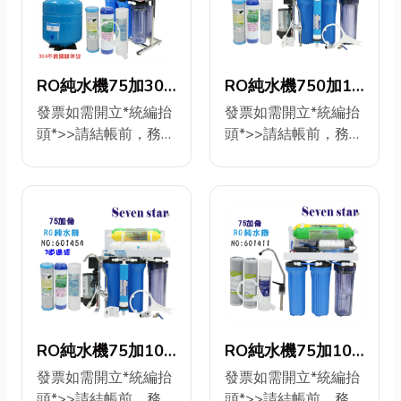
輸出RO膜400加 第
道：直接輸出RO膜
費專業技術咨詢
+購>年份濾心
五道：ST椰殼顆粒活
400加 第五道：ST
ID>@s0937323592
601148 11支頂級濾
性炭濾心 第六道： ST
椰殼顆粒活性炭濾心
+購貨號:601441年份
心 750元 +換物另
奈米銀除菌濾心 配
第六道： ST奈米銀除
卡式快拆份濾心8支
開賣場>更換304白鐵
RO純水機75加304
RO純水機750加10
件：1. 3分耐沖級6米
菌濾心 配件：1. 3分
>900元 第一道：卡式
鵝頸龍頭C5- 450元
白鐵架10 英吋濾心
吋濾心水質偵測
發票如需開立*統編抬
發票如需開立*統編抬
PE水管2.2分耐沖級6
耐沖級6米PE水管2.2
快拆PP5微米濾心 第
+購另開賣場>75GRO
頭*>>請結帳前，務必
頭*>>請結帳前，務必
(自動逆
TDS顯示全自動
米PE水管3.進水三通
分耐沖級6米PE水管3.
二道：卡式快拆
膜G2-450元 更換濾
填寫完整! 工廠直營/專
填寫完整! 工廠直營/專
洗)NO:601464【七
NO:601455【七星
4.3分電鍍球閥4. 板手
進水三通4.3分電鍍球
100%椰殼活性炭濾
心/維護機器>安裝圖
業免費安裝技術咨詢!
業免費安裝技術咨詢
5.白鐵鵝頸吊片.6.304
閥4. 板手5.白鐵鵝頸
星淨水】
淨水】
心 第三道：卡式快拆
索取>永久免費專業技
品名:程式控制自動逆
+購>年份濾心
白鐵鵝頸龍頭
吊片.6.304白鐵鵝頸
壓縮炭柱活性炭濾心
術咨詢
洗RO純水機(304白鐵
601238 11支頂級濾
龍頭
第四道： RO膜75加
ID>@s0937323592
腳架型) +購>年份濾
心 850元 +換物另
第五道：ST椰殼顆粒
第一道：10”PP5微米
心601148 11支頂級
開賣場>更換304白鐵
活性炭濾心 配件：1.
濾心 第二道：10”
濾心 750元 +換物
鵝頸龍頭C5- 450元
3分耐沖級6米PE水管
UDF-X9 100%椰殼
另開賣場>更換304白
+購另開賣場>75GRO
2.2分耐沖級6米PE水
活性炭 第三道：10”
鐵鵝頸龍頭C5- 450
膜G2-450元 品名:程
管3.進水三通4.3分電
CTO壓縮炭柱活性炭
元 +購另開賣場
式控制自動逆洗RO純
RO純水機75加10
RO純水機75加10
鍍球閥4. 板手5.白鐵
濾心 第四道：RO膜
>75GRO膜G2-450元
水機24H/75G{水質偵
英吋濾心竹炭+麥飯
英吋頂級濾心濾心
發票如需開立*統編抬
發票如需開立*統編抬
鵝頸吊片.6.304白鐵
75加 第五道：ST-
更換濾心/維護機器>
測水硬度顯示} 更換濾
頭*>>請結帳前，務必
頭*>>請結帳前，務必
石淨水器台灣製造
台灣製造(七道過