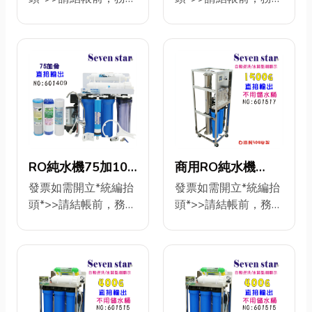
鵝頸龍頭3.2壓力
100%椰殼顆粒活性
安裝圖索取>永久免費
心/維護機器>安裝圖
填寫完整! 工廠直營/專
填寫完整! 工廠直營/專
NO:601411【七星
濾)NO:601454【七
炭濾心 第六道：ST-
專業技術咨詢
索取>永久免費專業技
業免費安裝技術咨詢
業免費安裝技術咨詢
麥飯石濾心 第七道：
淨水】
星淨水】
ID>@s0937323592
術咨詢
+購>年份濾心
+購>年份濾心
ST-竹炭濾心 配件：
第一道：10”PP5微米
ID>@s0937323592
601148 11支頂級濾
601148 11支頂級濾
2分304白鐵鵝頸龍
濾心 第二道：10”
第一道：10”PP5微米
心 750元 +換物另
心 750元 +換物另
頭、吊片、2分考克、
UDF-X9 100%椰殼
濾心 第二道：10”
開賣場>更換304白鐵
開賣場>更換304白鐵
4分進水三通、濾殼把
活性炭 第三道：10”
UDFX9椰殼活性炭濾
鵝頸龍頭C5- 450元
鵝頸龍頭C5- 450元
手PE管6米. 白鐵鵝頸
CTO壓縮炭柱活性炭
心 第三道：10”CTO壓
+購另開賣場>75GRO
+購另開賣場>75GRO
吊片.
濾心 第四道：RO膜
縮炭柱活性炭濾心 第
膜G2-450元 品名: RO
膜G2-450元 品名:手
75加 第五道：ST-
四道：RO膜75加 第
純水機24H/75G 更換
動逆洗RO純水機
商用RO純水機
RO純水機75加10
100%椰殼顆粒活性
五道：ST-100%椰殼
濾心/維護機器>安裝
24H/75G 更換濾心/
1500加直接輸出20
英吋頂級濾心台灣
發票如需開立*統編抬
發票如需開立*統編抬
炭濾心 第六道：ST-
顆粒活性炭濾心 第六
圖索取>永久免費專業
維護機器>安裝圖索取
頭*>>請結帳前，務必
頭*>>請結帳前，務必
英吋濾心(自動水質
製造
麥飯石濾心 第七道：
道：ST- 麥飯石濾心
技術咨詢
>永久免費專業技術咨
填寫完整! 品名:304白
填寫完整! 工廠直營/專
偵
NO:601409【七星
ST-竹炭濾心 配件：
第七道：ST 遠紅外線
ID>@s0937323592
詢
鐵架程式控制自動逆
業免費安裝技術咨詢
2分304白鐵鵝頸龍
多礦濾心(H2O小分子
測)NO:601517【七
淨水】
第一道：10”PP5微米
ID>@s0937323592
洗RO純水機(腳架型)
+購>年份濾心貨
頭、吊片、2分考克、
水) 配件：鵝頸龍頭、
星淨水】
濾心 第二道：10”
第一道：10”PP5微米
24H/1500G{水質偵
號:601239 9支頂級
4分進水三通、濾殼把
吊片、2分考克、4分
UDFX9椰殼活性炭濾
濾心 第二道：10”
測水硬度顯示} 超低
濾心 600元 +換物
手PE管6米. 白鐵鵝頸
進水三通、PE管6米.
心 第三道：10”CTO壓
UDFX9椰殼活性炭濾
價：38000(元隨貨附
另開賣場>更換304白
吊片.
濾殼把手