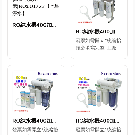
RO純水機400加直
RO純水機400加直
接輸出304不銹鋼
接輸出304不銹鋼
發票如需開立*統編抬
架(自動水質顯
頭必填寫完整! 工廠直
架(不用儲水
示)NO:601723【七
營/專業免費安裝技術
桶)NO:601722【七
星淨水】
咨詢! 品名:家用400加
星淨水】
RO純水機**面板+骨
架/304不銹鋼** 更換
濾心/維護機器>安裝
圖索取>永久免費專業
技術咨詢
ID>@s0937323592
304白鐵鵝頸龍頭* *
贈送安全斷水閥 ***
RO純水機400加直
RO純水機400加直
+購貨號:601458年份
接輸出304不銹鋼
接輸出10英吋濾心
發票如需開立*統編抬
發票如需開立*統編抬
卡式快拆份濾心9支