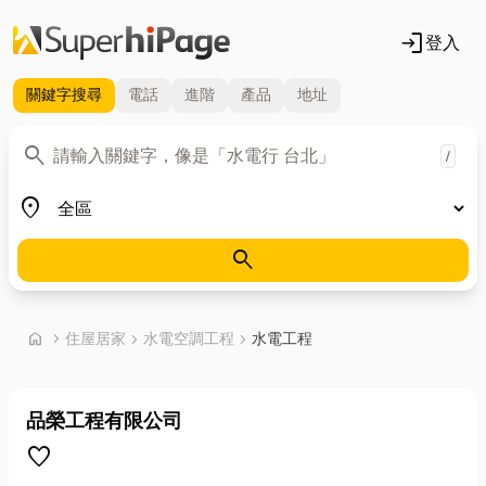
login
登入
關鍵字
搜尋
電話
進階
產品
地址
關鍵字
search
/
地區
place
search
首頁
home
chevron_right
住屋居家
chevron_right
水電空調工程
chevron_right
水電工程
品榮工程有限公司
favorite