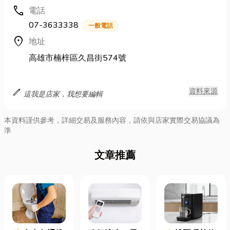
call
電話
07-3633338
一般電話
location_on
地址
高雄市楠梓區久昌街574號
edit
資料來源
這我是店家，我想要編輯
本資料謹供參考，詳細交易及服務內容，請依與店家實際交易協議為
準
文章推薦