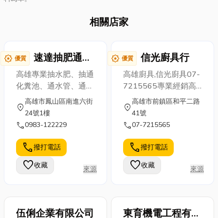
相關店家
速達抽肥通管
信光廚具行
award_star
award_star
優質
優質
行
高雄專業抽水肥、抽通
高雄廚具,信光廚具07-
化糞池、通水管、通馬
7215565專業經銷高
桶、高壓水刀通管、管
雄櫻花廚具,高雄林內
高雄市鳳山區南進六街
高雄市前鎮區和平二路
location_on
location_on
線內視鏡檢測、截油槽
廚具,林內熱水器,林內
24號1樓
41號
清潔 等服務推薦速達
瓦斯爐,林內抽油煙機,
call
call
0983-122229
07-7215565
抽肥通管行 。我們以
櫻花熱水器,林內烘碗
「快速到場、價格透
機櫻花廚具價格,櫻花
call
call
撥打電話
撥打電話
明、不亂喊價」 為承
廚具價錢,櫻花廚具維
favorite
favorite
收藏
收藏
諾，提供高雄地區住
修
來源
來源
家、餐飲業、工廠、社
區大樓最安心的選擇。
我們擁有大中小型水肥
伍俐企業有限公司
東育機電工程有限
車、專業水刀車及內視