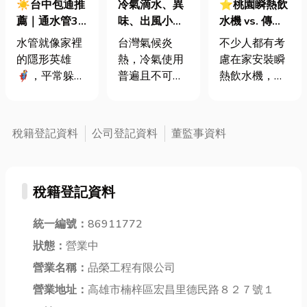
☀️台中包通推
⭐桃園瞬熱飲
冷氣滴水、異
薦｜通水管3
水機 vs. 傳統
味、出風小？
妙招分享！水
飲水機大解
五大常見維修
水管就像家裡
不少人都有考
台灣氣候炎
管再不通好崩
析！原理、優
案例解析
的隱形英雄
慮在家安裝瞬
熱，冷氣使用
潰，求救包通
缺點一次看，
🦸‍♂️，平常躲起
熱飲水機，然
普遍且不可或
公司服務更專
內附桃園推薦
來但卻默默地
而瞬熱飲水機
缺。隨著使用
業！
廠商！
幫我們運送水
優缺點是什
時間拉長，冷
資源！💦 也
麼？以及瞬熱
氣難免會出現
稅籍登記資料
公司登記資料
董監事資料
正因為如此，
飲水機和傳統
各種問題， 例
我們很容易忽
飲水機差別在
如滴水、出現
略它的存在，
哪？瞬熱飲水
異味、出風口
稅籍登記資料
直到它出問
機運作原理是
風量不足，或
題，例如漏水
什麼？今天小
是冷房效果不
或堵塞，才會
編將一一分
統一編號：
86911772
佳等。 這些狀
驚覺：「啊！
享，文末還會
況若不及時處
狀態：
營業中
原來水管這麼
提供給桃園地
理，不僅影響
營業名稱：
品榮工程有限公司
重要！」而水
區的朋友桃園
生活品質，更
管用久了也會
瞬熱飲水機推
營業地址：
高雄市楠梓區宏昌里德民路８２７號１
有可能造成能
生病，出現水
薦廠商，想了
源浪費與設備