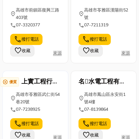
公司
鏡檢測設備，能精準找
高雄市前鎮區復興三路
高雄市苓雅區漢陽街52
到堵塞問題並徹底解
location_on
location_on
403號
號
決。 無論是 高雄三民
call
call
07-3320377
07-7211319
區的住宅馬桶堵塞，還
是 鳳山餐廳的截油槽
call
call
撥打電話
撥打電話
清潔，速達團隊都能迅
速出動、專業施工。
favorite
favorite
收藏
收藏
來源
來源
上實工程行專
名水電工程有限
award_star
優質
業高雄防水廠
公司
高雄市苓雅區武仁街54
高雄市鳳山區永安街1
商
location_on
location_on
巷20號
號4樓
call
call
07-7238925
07-8139864
call
call
撥打電話
撥打電話
favorite
favorite
收藏
收藏
來源
來源