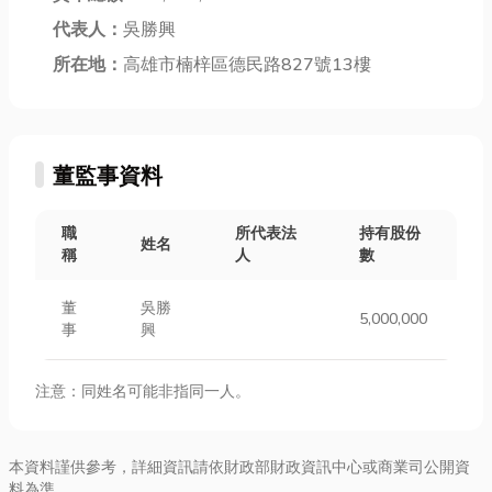
代表人：
吳勝興
所在地：
高雄市楠梓區德民路827號13樓
董監事資料
職
所代表法
持有股份
姓名
稱
人
數
董
吳勝
5,000,000
事
興
注意：同姓名可能非指同一人。
本資料謹供參考，詳細資訊請依財政部財政資訊中心或商業司公開資
料為準。