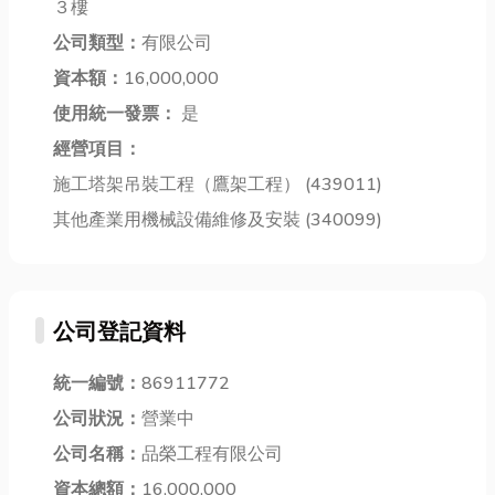
３樓
管阻塞的問
解更多就別錯
損壞。 以下整
公司類型：
有限公司
題！這時候該
過！ 瞬熱飲水
理出五大常見
怎麼...
機...
資本額：
16,000,000
冷...
使用統一發票：
是
經營項目：
施工塔架吊裝工程（鷹架工程） (439011)
其他產業用機械設備維修及安裝 (340099)
公司登記資料
統一編號：
86911772
公司狀況：
營業中
公司名稱：
品榮工程有限公司
資本總額：
16,000,000