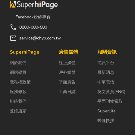
Facebook粉絲專頁
call
0800-080-580
mail
service@chyp.com.tw
SuperhiPage
廣告媒體
相關資訊
關於我們
線上媒體
簡訊平台
網站導覽
戶外媒體
最新消息
隱私權政策
平面廣告
中華電信
服務條款
工商日誌
英文黃頁(ENG)
聯絡我們
平面刊物索取
登錄店家
SuperLife
醫健快搜