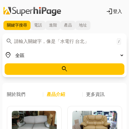
login
登入
關鍵字
搜尋
電話
進階
產品
地址
關鍵字
search
/
地區
place
search
關於我們
產品介紹
更多資訊