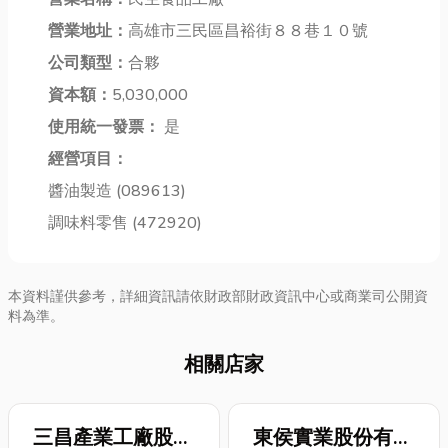
踩雷？ 如果你
有哪些岩盤浴
張的選擇真的
有以上任何一
營業地址：
高雄市三民區昌裕街８８巷１０號
禁忌呢？別
是超級重要！
個困擾，那
急，接下來我
不同的紙張材
公司類型：
合夥
你...
們就一同揭開
質，不只會影
資本額：
5,030,000
岩盤浴的神秘
響顏色印出來
使用統一發票：
是
面紗，小編帶
的感覺、摸起
你深...
來...
經營項目：
醬油製造 (089613)
調味料零售 (472920)
本資料謹供參考，詳細資訊請依財政部財政資訊中心或商業司公開資
料為準。
相關店家
三昌產業工廠股份
東侯實業股份有限