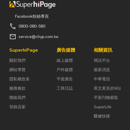
Facebook粉絲專頁
call
0800-080-580
mail
service@chyp.com.tw
SuperhiPage
廣告媒體
相關資訊
關於我們
線上媒體
簡訊平台
網站導覽
戶外媒體
最新消息
隱私權政策
平面廣告
中華電信
服務條款
工商日誌
英文黃頁(ENG)
聯絡我們
平面刊物索取
登錄店家
SuperLife
醫健快搜