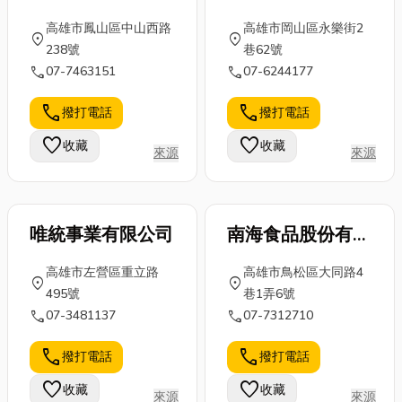
有限公司
公司
高雄市鳳山區中山西路
高雄市岡山區永樂街2
location_on
location_on
238號
巷62號
call
call
07-7463151
07-6244177
call
call
撥打電話
撥打電話
favorite
favorite
收藏
收藏
來源
來源
唯統事業有限公司
南海食品股份有限
公司
高雄市左營區重立路
高雄市鳥松區大同路4
location_on
location_on
495號
巷1弄6號
call
call
07-3481137
07-7312710
call
call
撥打電話
撥打電話
favorite
favorite
收藏
收藏
來源
來源