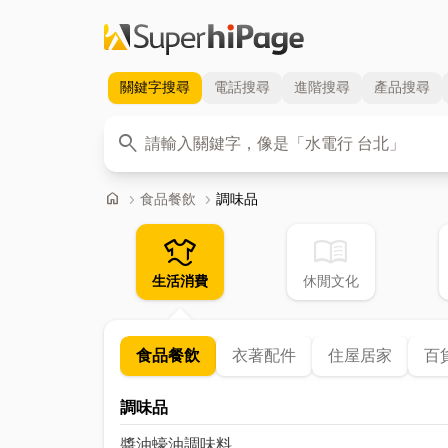
關鍵字
搜尋
電話
搜尋
進階
搜尋
產品
搜尋
關鍵字
search
首頁
home
chevron_right
食品餐飲
chevron_right
調味品
laundry
menu_book
生活消費
休閒文化
食品餐飲
衣著配件
住屋居家
百
調味品
醬油蠔油
調味料