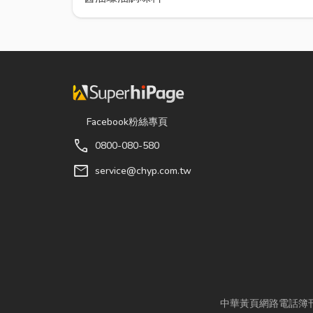
Facebook粉絲專頁
call
0800-080-580
mail
service@chyp.com.tw
中華黃頁網路電話簿