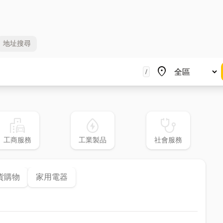
地址
搜尋
地區
place
/
emoji_transportation
water_ec
stethoscope
工商服務
工業製品
社會服務
貨購物
家用電器