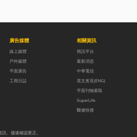
廣告媒體
相關資訊
線上媒體
簡訊平台
戶外媒體
最新消息
平面廣告
中華電信
工商日誌
英文黃頁(ENG)
平面刊物索取
SuperLife
醫健快搜
資訊、儘速確認更正。