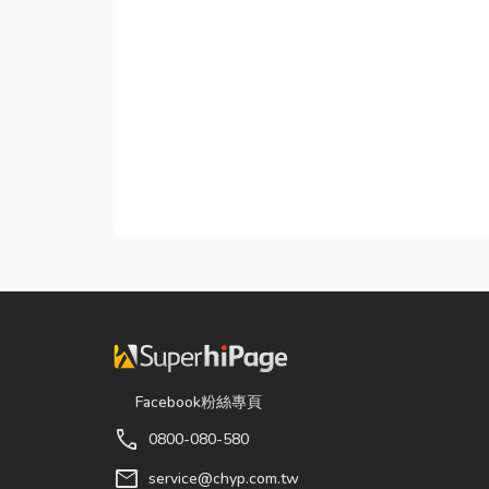
Facebook粉絲專頁
call
0800-080-580
mail
service@chyp.com.tw