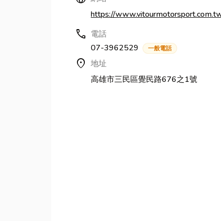
https://www.vitourmotorsport.com.t
call
電話
07-3962529
一般電話
location_on
地址
高雄市三民區覺民路676之1號