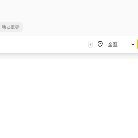
地址
搜尋
地區
place
/