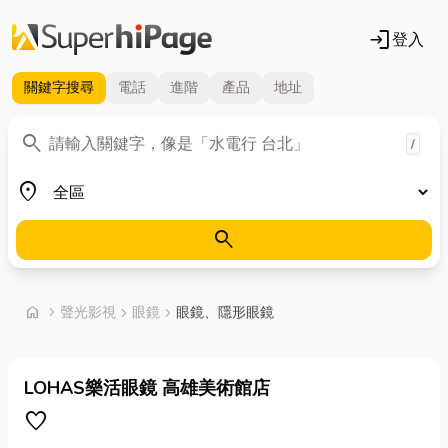
login
登入
關鍵字
搜尋
電話
進階
產品
地址
關鍵字
search
/
地區
place
search
首頁
home
chevron_right
聲光影視
chevron_right
眼鏡
chevron_right
眼鏡、隱形眼鏡
LOHAS樂活眼鏡 高雄美術館店
favorite