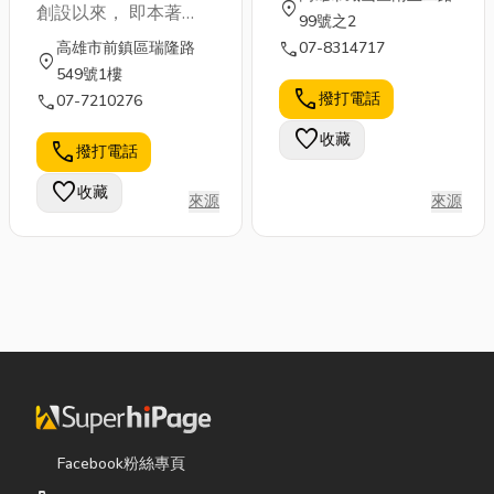
location_on
創設以來， 即本著
99號之2
「誠信、實在」 的經
call
高雄市前鎮區瑞隆路
07-8314717
location_on
營態度來服務顧客，
549號1樓
並對所有員工宣示推廣
call
撥打電話
call
07-7210276
「以人為本」 的服務
favorite
收藏
精神， 且以落實小林
call
撥打電話
眼鏡多年堅持「經營現
favorite
收藏
代化、技術專業化、服
來源
來源
務親切化」的三大經營
理念，做為企業經營的
最高原則。 長久以
來，小林眼鏡關心顧客
的視力健康，並堅持對
服務品質的高度要求與
執著，使小林眼鏡連鎖
企業一直能在眼鏡業中
樹立良好商譽及形象。
小林眼鏡除了擁有精密
Facebook粉絲專頁
準確的驗光配鏡技術