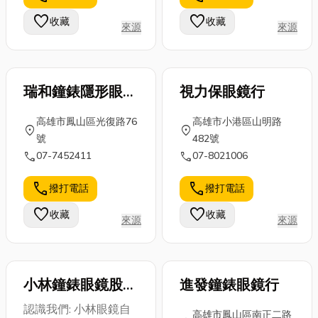
薦宮廟，並教
況該找專業師
的飲水健康和
favorite
favorite
收藏
收藏
大家宮廟問事
來源
來源
傅，一次說清
肌膚狀況！今
常見問題有...
楚。別讓壞
天，小編就...
掉...
瑞和鐘錶隱形眼鏡
視力保眼鏡行
公司
高雄市鳳山區光復路76
高雄市小港區山明路
location_on
location_on
號
482號
call
call
07-7452411
07-8021006
call
call
撥打電話
撥打電話
favorite
favorite
收藏
收藏
來源
來源
小林鐘錶眼鏡股份
進發鐘錶眼鏡行
有限公司
認識我們: 小林眼鏡自
高雄市鳳山區南正二路