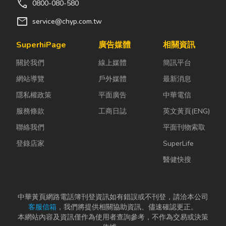
call
0800-080-580
外，而且能為顧客挑選
mail
service@chyp.com.tw
適合的眼鏡商品，使消
費者的眼鏡戴的美麗、
SuperhiPage
廣告媒體
相關資訊
看的清楚。 小林眼鏡
更以「日新求新」努力
關於我們
線上媒體
簡訊平台
求變的精神，為消費大
網站導覽
戶外媒體
最新消息
眾創造流行風潮，歷年
來成功的主題商品更帶
隱私權政策
平面廣告
中華電信
給眼鏡族配戴眼鏡全新
服務條款
工商日誌
英文黃頁(ENG)
觀念，如小林眼鏡曾推
聯絡我們
平面刊物索取
出的扣立變眼鏡、星座
眼鏡、彩色系列眼鏡、
登錄店家
SuperLife
純鈦系列眼鏡、無邊系
醫健快搜
列眼鏡、鈦多彩眼鏡、
鈦聰明眼鏡、鈦厲害眼
鏡、鈦前衛眼鏡、鈦瘋
中華黃頁網路電話簿刊登資訊如有錯誤或不刊登，請洽本公司
狂眼鏡、及風糜全球的
客服信箱
，我們將提供相關協助資訊、儘速確認更正。
「哈利波特」眼鏡等，
本網站內容及資訊僅作為使用者查詢參考，不作為交易或決策