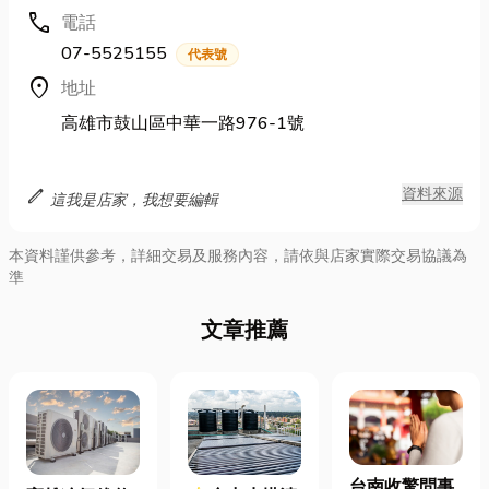
call
電話
07-5525155
代表號
location_on
地址
高雄市鼓山區中華一路976-1號
edit
資料來源
這我是店家，我想要編輯
本資料謹供參考，詳細交易及服務內容，請依與店家實際交易協議為
準
文章推薦
台南收驚問事