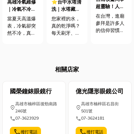
高雄冷氣維修
⭐台中水塔清
超靈驗！人生
｜冷氣不冷怎
洗｜水塔藏汙
遇到難題需要
在台灣，進廟
麼辦？專業保
納垢，水質比
當夏天高溫爆
您家裡的水，
明燈？什麼情
參拜是許多人
養維修指南
馬桶還髒？清
表，冷氣卻突
真的乾淨嗎？
況需要收驚?入
的信仰習慣。
洗頻率、必要
然不冷，真的
每天刷牙、洗
厝需要淨宅嗎?
不論是祈求平
性全解析
讓人快抓狂！
臉、煮飯用的
帶你來快速了
安，或是遇到
別急，冷氣不
自來水，都必
解!
人生難題感到
冷的原因可能
須經過頂樓或
困惑時， 許多
比你想的更簡
地下室的水塔
人會選擇到廟
相關店家
單，像是濾網
儲存。您是否
裡擲筊、求
太髒、冷媒不
曾經想過，這
籤，請求神明
足，甚至只是
個儲水容器如
指點迷津；或
模式沒調對。
國榮鐘錶眼鏡行
果久未清洗，
億光隱形眼鏡公司
是請專業的老
這篇高雄冷氣
內部早已充滿
師「問事」，
高雄市楠梓區後勁南路
高雄市楠梓區右昌街
維修指南，幫
青苔、泥沙、
location_on
location_on
尋求解惑之
246號
501號
你快速搞懂常
甚至肉眼難見
道。今天小編
call
call
07-3623929
07-3624181
見問題與自救
的細菌與沈積
就要來介紹台
方法，從簡單
物？這些髒污
南收驚問事推
call
call
撥打電話
撥打電話
檢查到什麼情
會直接影響您