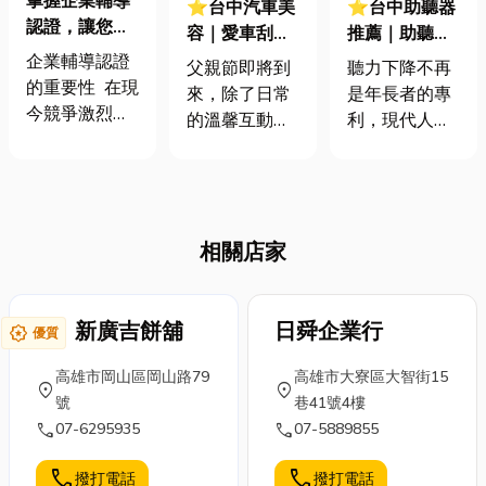
掌握企業輔導
⭐台中汽車美
⭐台中助聽器
認證，讓您的
容｜愛車刮
推薦｜助聽器
品牌更具競爭
傷、黯淡無
補助怎麼申
企業輔導認證
父親節即將到
聽力下降不再
力！
光？給爸爸的
請？一篇讀懂
的重要性 在現
來，除了日常
是年長者的專
愛車一場頂級
流程與費用，
今競爭激烈的
的溫馨互動，
利，現代人生
汽車美容服務
台中聽友必收
市場環境中，
何不考慮給爸
活壓力大，長
藏
企業的專業性
爸的愛車來一
時間暴露於噪
與可信度成為
場徹底的美容
音環境中，都
消費者與合作
大保養，為他
可能讓聽力悄
夥伴最關心的
相關店家
獻上一份獨特
悄受損。然
因素。 而企業
的驚喜？因
而，當聽力出
輔導認證不僅
為，愛車的維
現問題時，許
是提升品牌形
新廣吉餅舖
護遠不止於簡
日舜企業行
多人卻因不了
award_star
優質
象的方式，更
單洗車，專業
解而感到徬
是強化管理、
高雄市岡山區岡山路79
高雄市大寮區大智街15
的汽車美容更
徨。別擔心！
location_on
location_on
拓展市場的關
號
巷41號4樓
是不可或缺的
這篇文章將為
鍵策略。 無論
call
call
07-6295935
07-5889855
一環。這不單
你解惑，從最
是國際認證
是為了讓車輛
基礎的助聽器
call
call
（如 ISO
撥打電話
撥打電話
煥然一新，它
原理開始，帶