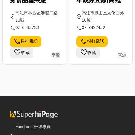
新食品糖果廠
車城綠豆蒜(高雄
接近20年，我們
分店)
始終如一，專注
高雄市林園區港嘴二路
高雄市鳳山區文化西路
製作出自己也放
location_on
location_on
13號
10號
心讓孩子愛吃的
call
call
07-6433733
07-7422432
產品。 ▸ 雪花冰
磚｜專業生產 ×
call
call
撥打電話
撥打電話
小量客製 ▸ 手切
冰淇淋｜職人風
favorite
favorite
收藏
收藏
來源
來源
味 × 經典手工 ▸
雪花冰機｜優質
設備經銷 我們也
提供創業諮詢與
產品設計協助，
幫助打造專屬冰
品風格。 ?歡迎
預約參觀與試吃
? 0915-335-
303｜Line:
Facebook粉絲專頁
joshuasin ?