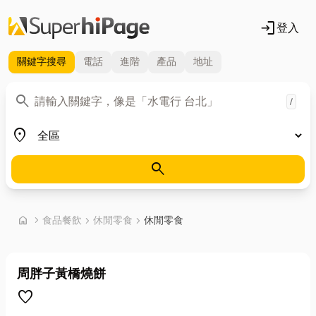
login
登入
關鍵字
搜尋
電話
進階
產品
地址
關鍵字
search
/
地區
place
search
首頁
home
chevron_right
食品餐飲
chevron_right
休閒零食
chevron_right
休閒零食
周胖子黃橋燒餅
favorite