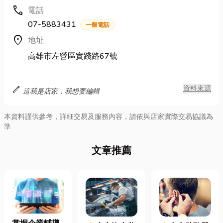
call
電話
07-5883431
一般電話
location_on
地址
高雄市左營區實踐路67號
edit
資料來源
這我是店家，我想要編輯
本資料謹供參考，詳細交易及服務內容，請依與店家實際交易協議為
準
文章推薦