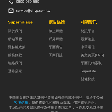
call
0800-080-580
littlebearsnow.com
? Google 地圖導
mail
service@chyp.com.tw
航 #雪花冰 #雪
花冰磚 #手切冰
SuperhiPage
廣告媒體
相關資訊
淇淋 #天然冰品
關於我們
線上媒體
簡訊平台
#雪花冰機 #冰
品創業
網站導覽
戶外媒體
最新消息
隱私權政策
平面廣告
中華電信
服務條款
工商日誌
英文黃頁(ENG)
聯絡我們
平面刊物索取
登錄店家
SuperLife
醫健快搜
中華黃頁網路電話簿刊登資訊如有錯誤或不刊登，請洽本公司
客服信箱
，我們將提供相關協助資訊、儘速確認更正。
本網站內容及資訊僅作為使用者查詢參考，不作為交易或決策