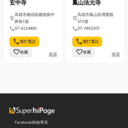
玄中寺
鳳山法元寺
高雄市橋頭區建樹路中
高雄市鳳山區博愛路
location_on
location_on
興巷1號
571號
call
call
07-6119481
07-7463207
call
call
撥打電話
撥打電話
favorite
favorite
收藏
收藏
來源
來源
Facebook粉絲專頁