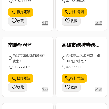
call
call
07-8214456
07-5216934
的居家空間，
此抓漏防水是
健好物，讓健
那這篇文章絕
非常重要的工
康升級更有
call
call
撥打電話
撥打電話
對能給你靈
作。 抓漏防水
感！ 1：優格
感！文末小編
favorite
favorite
收藏
收藏
工程的價格費
裡面到底有什
來源
來源
也會分享新北
用，依漏...
麼營養？為...
軟裝設計推薦
公司...
南勝聖母堂
高雄市總持寺佛學
會
高雄市旗山區得勝巷1
高雄市三民區同盟一路
location_on
location_on
號之2
387號7樓之2
call
call
07-6661439
07-3221111
call
call
撥打電話
撥打電話
favorite
favorite
收藏
收藏
來源
來源