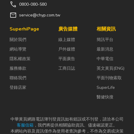
call
0800-080-580
mail
service@chyp.com.tw
SuperhiPage
廣告媒體
相關資訊
關於我們
線上媒體
簡訊平台
網站導覽
戶外媒體
最新消息
隱私權政策
平面廣告
中華電信
服務條款
工商日誌
英文黃頁(ENG)
聯絡我們
平面刊物索取
登錄店家
SuperLife
醫健快搜
中華黃頁網路電話簿刊登資訊如有錯誤或不刊登，請洽本公司
客服信箱
，我們將提供相關協助資訊、儘速確認更正。
本網站內容及資訊僅作為使用者查詢參考，不作為交易或決策