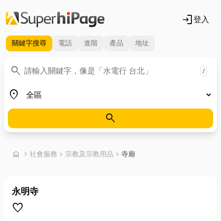
login
登入
關鍵字
搜尋
電話
進階
產品
地址
關鍵字
search
/
地區
place
search
首頁
home
chevron_right
社會服務
chevron_right
宗教及宗教用品
chevron_right
寺廟
永明寺
favorite