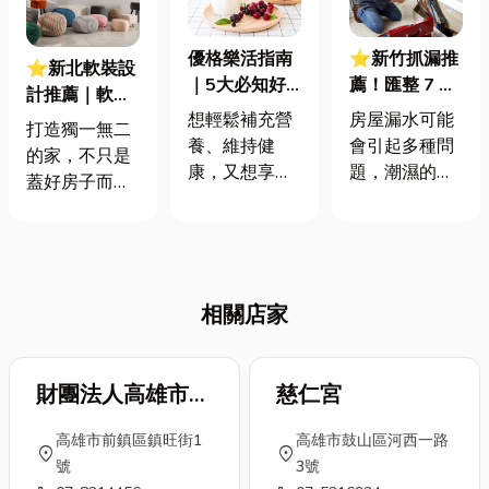
⭐新竹抓漏推
優格樂活指南
⭐新北軟裝設
薦！匯整 7 大
｜5大必知好
計推薦｜軟裝
新竹抓漏~抓
處，讓你愛上
房屋漏水可能
想輕鬆補充營
設計vs.室內設
打造獨一無二
漏費用的行情
優格的秘密！
會引起多種問
養、維持健
計，差在哪？
的家，不只是
價格如何計算
題，潮濕的環
康，又想享受
3分鐘帶你了
蓋好房子而
境提供了霉菌
美味甜點？優
解軟裝設計
已！近年來，
生長的理想條
格就是你最佳
「軟裝設計」
件，因此漏水
的新寵！今天
這個詞越來越
會導致房屋內
就以聊天口
常被提起，到
部出現霉菌和
吻，跟你分享
相關店家
底什麼是軟裝
黴斑。除了對
「吃優格到底
設計？它跟我
房屋內部的裝
有什麼好
們熟悉的室內
修和表面造成
處？」透過五
設計又有什麼
財團法人高雄市前
慈仁宮
損壞外，霉菌
大常見問題，
不同呢？如果
鎮鎮南宮
還可能對居住
讓你秒懂優格
高雄市前鎮區鎮旺街1
高雄市鼓山區河西一路
你也嚮往一個
location_on
location_on
者的健康產生
魅力，還會教
號
3號
充滿個人風格
不利影響。因
你怎麼搭配保