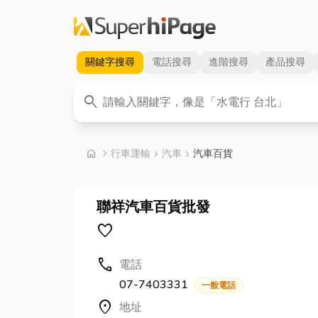
關鍵字
搜尋
電話
搜尋
進階
搜尋
產品
搜尋
關鍵字
search
首頁
home
chevron_right
行車運輸
chevron_right
汽車
chevron_right
汽車百貨
聯祥汽車百貨批發
favorite
call
電話
07-7403331
一般電話
location_on
地址