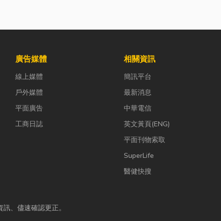
廣告媒體
相關資訊
線上媒體
簡訊平台
戶外媒體
最新消息
平面廣告
中華電信
工商日誌
英文黃頁(ENG)
平面刊物索取
SuperLife
醫健快搜
資訊、儘速確認更正。