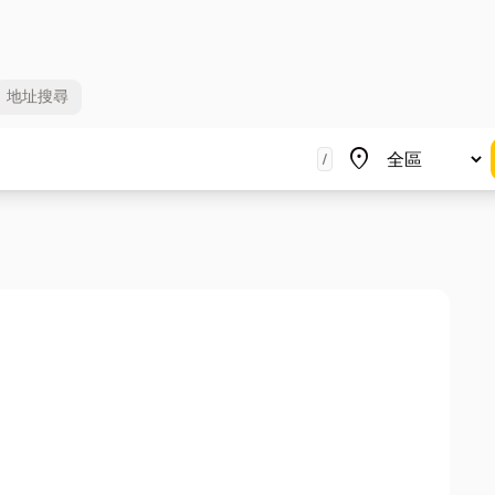
地址
搜尋
地區
place
/