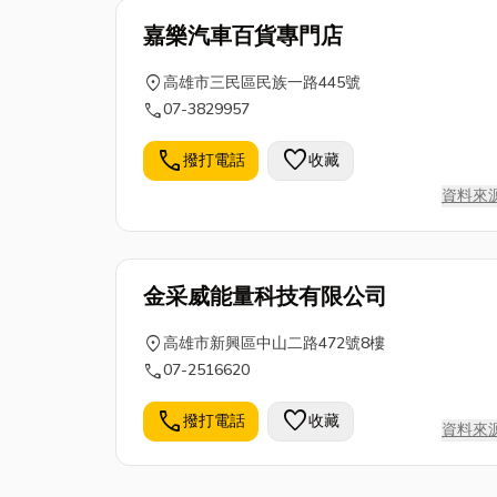
嘉樂汽車百貨專門店
location_on
高雄市三民區民族一路445號
call
07-3829957
call
favorite
撥打電話
收藏
資料來
金采威能量科技有限公司
location_on
高雄市新興區中山二路472號8樓
call
07-2516620
call
favorite
撥打電話
收藏
資料來