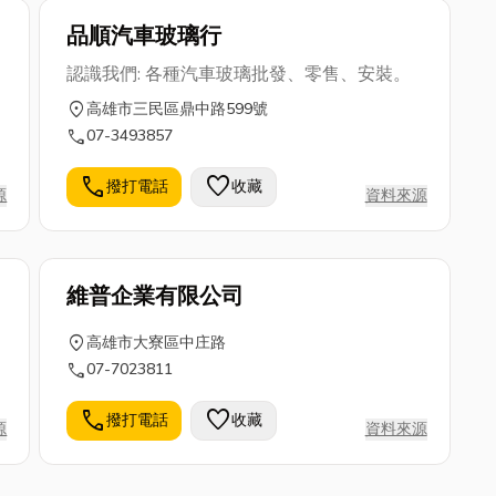
品順汽車玻璃行
認識我們: 各種汽車玻璃批發、零售、安裝。
location_on
高雄市三民區鼎中路599號
call
07-3493857
call
favorite
撥打電話
收藏
源
資料來源
維普企業有限公司
location_on
高雄市大寮區中庄路
call
07-7023811
call
favorite
撥打電話
收藏
源
資料來源