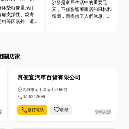
需注意的8件事 真皮沙發有哪
沙發是家居生活中的重要元
合你的床墊，打造舒
些好處
好床墊就像量身訂
素，不僅影響著家居的風格和
考慮支撐性、親膚
氛圍，還提供了人們休息、娛
用料等因素外，還得
樂和社交的場所。選擇適合自
體質與預算。市面上
己需求和風格的沙發是打造舒
記憶棉、乳膠、涼感
適家居的關鍵之一。 而且為
床墊百百種，要找到
沙發通常在房屋布局中占據著
己的那張，確實需要
核心位置，好的沙發不但能提
相關店家
夫。今天小編就來分
升室內空間的美感和品味，還
墊推薦，以及帶各位
能提供...
..
真便宜汽車百貨有限公司
location_on
高雄市岡山區岡山路50號
call
07-6242696
call
favorite
撥打電話
收藏
源
資料來源