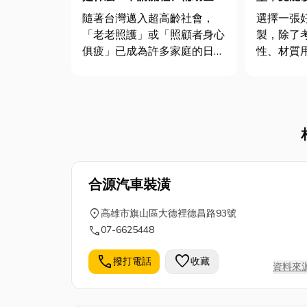
與服務項目全攻略
挑選最適
隨著台灣邁入超高齡社會，
選擇一張
適睡眠！
「老老照護」或「照顧者身心
製，除了
俱疲」已成為許多家庭的日
性、材質
常。政府推動的長照 2.0（長
符合個人
期照顧十年計畫 2.0），是為
獨立筒、
了減輕家屬負擔。但長照申請
等材質的
流程繁瑣、名詞難懂，常讓家
最適合自
屬在最焦慮時不知從何下手。
花一番功
本文將透過 5 分鐘的長照懶...
享台中床
了解台中床.
合源汽車裝潢
location_on
高雄市旗山區大德裡德昌路93號
call
07-6625448
call
favorite
撥打電話
收藏
資料來