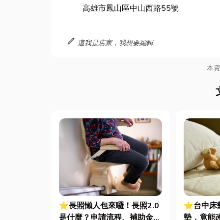
高雄市鳳山區中山西路55號
edit
這我是店家，我想要編輯
本
⭐長照懶人包來囉！長照2.0
⭐台中床
是什麼？申請流程、補助金額
墊，竟能