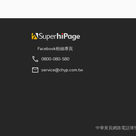
Facebook粉絲專頁
call
0800-080-580
mail
service@chyp.com.tw
中華黃頁網路電話簿