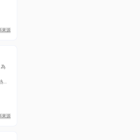
料來源
目為
、
熱忱
料來源