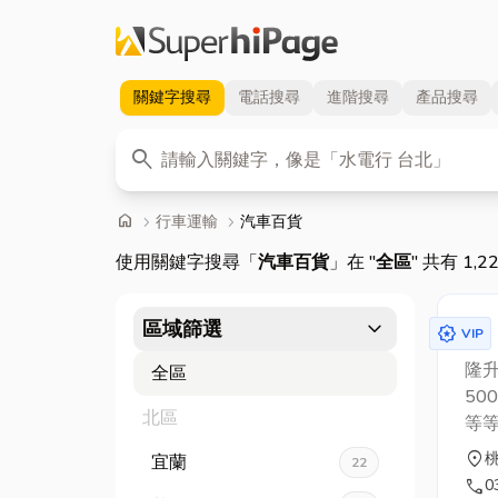
關鍵字
搜尋
電話
搜尋
進階
搜尋
產品
搜尋
關鍵字
search
首頁
home
chevron_right
行車運輸
chevron_right
汽車百貨
使用關鍵字搜尋「
汽車百貨
」在 "
全區
" 共有 1,
expand_more
區域篩選
award_star
VIP
隆
全區
50
北區
等
因
location_on
宜蘭
22
贏
call
0