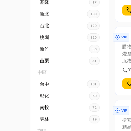
Long
基隆
17
spec
cal
新北
199
台北
129
award_star
桃園
VIP
120
購物
新竹
56
燈,
苗栗
服
31
VO
call
0
中區
卡車
cal
台中
181
彰化
60
南投
72
award_star
VIP
雲林
19
捷安
精品