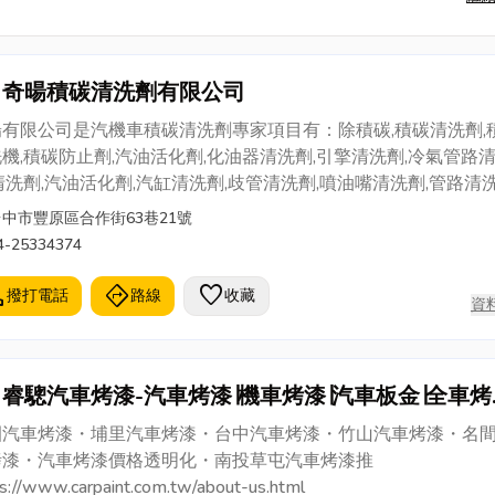
奇暘積碳清洗劑有限公司
暘有限公司是汽機車積碳清洗劑專家項目有：除積碳,積碳清洗劑,
機,積碳防止劑,汽油活化劑,化油器清洗劑,引擎清洗劑,冷氣管路
清洗劑,汽油活化劑,汽缸清洗劑,歧管清洗劑,噴油嘴清洗劑,管路清洗
盤清洗劑,除銹劑。
台中市豐原區合作街63巷21號
4-25334374
l
directions
favorite
撥打電話
路線
收藏
資
睿驄汽車烤漆-汽車烤漆∣機車烤漆∣汽車板金∣全車烤
二手車烤漆
園汽車烤漆・埔里汽車烤漆・台中汽車烤漆・竹山汽車烤漆・名
烤漆・汽車烤漆價格透明化・南投草屯汽車烤漆推
s://www.carpaint.com.tw/about-us.html