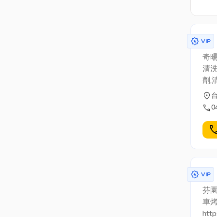
award_star
VIP
奇
清洗
劑,
煞車
location_on
call
0
cal
award_star
VIP
芬
車
http