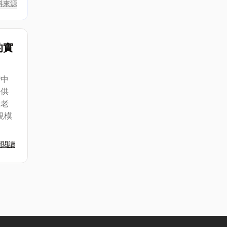
料來源
的實
灣中
提供
產老
規模
續閱讀