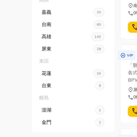
南區
location_on
嘉義
30
call
0
台南
60
cal
高雄
145
屏東
28
award_star
VIP
東區
「
各式
花蓮
34
B
台東
8
之
location_on
call
0
離島
澎湖
cal
1
金門
2