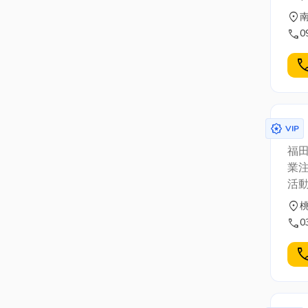
location_on
call
0
cal
award_star
VIP
福
業
活動
務
location_on
call
0
cal