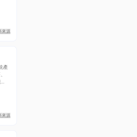
料來源
統產
篷、
服
料來源