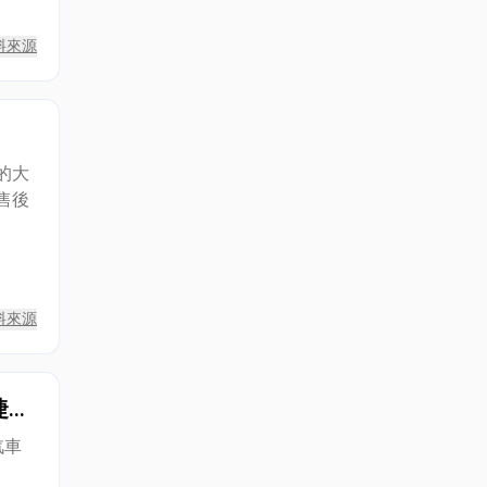
any
料來源
的大
售後
產品,
料來源
捷安
汽車