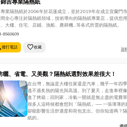
錦吉專業隔熱紙
專業隔熱紙於2006年於花蓮成立，並於2019年在成立宜蘭門
一間全心專注於隔熱紙領域，技術導向的隔熱紙專業店，提供您
車、大樓、住宅、店鋪、漁船、農耕機…等各式所需的隔熱紙。
3-8560609
l
favorite
撥打電話
收藏
資
防曬、省電、又美觀？隔熱紙選對效果差很大！
在台灣，無論是大樓住家還是汽車，幾乎一年四
逃不過炙熱的陽光與高溫。到了夏天，走進車裡
進了烤箱；回到家，冷氣一開就是無止盡的電費
很多人這時候都會想到「隔熱紙」── 一張薄薄的
卻能影響生活舒適度和荷包支出。但你知道嗎？
紙的...
繼