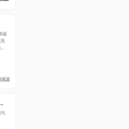
積碳
清洗
劑,
料來源
漆∣
間汽