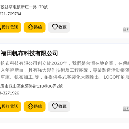
南投縣草屯鎮新庄一路170號
921-709734
l
directions
favorite
撥打電話
路線
收藏
資
福田帆布科技有限公司
田帆布科技有限公司創立於2020年，我們是台灣在地企業，在傳
注入年輕新血，具有強大製作技術及工程團隊，專業製造活動帳
車庫、帆布加工..等，並提供各式客製化大圖輸出、LOGO印刷
，量身打造專屬於客戶所需商品。
桃園市龜山區東舊路街118巷36弄2號
3-3271926
l
directions
favorite
撥打電話
路線
收藏
資