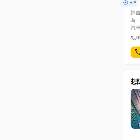
award_star
VIP
錦吉
為
汽
call
0
cal
想