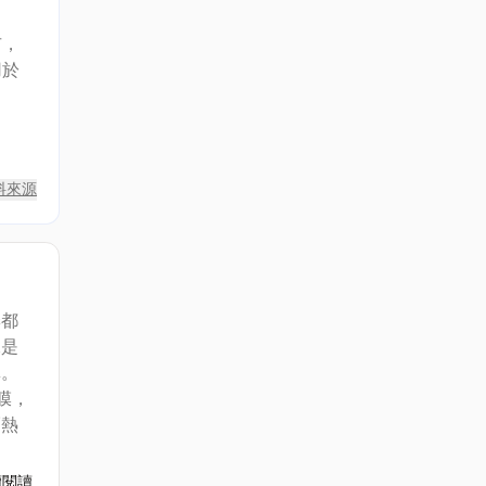
市，
用於
料來源
季都
像是
單。
膜，
隔熱
續閱讀