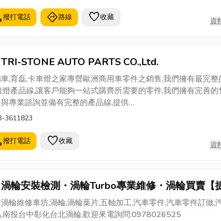
 Serng Auto Parts Co., Ltd was established in 1998. Our comp
ializes in the develop
l
directions
favorite
撥打電話
路線
收藏
資
TRI-STONE AUTO PARTS CO.,Ltd.
車,育磊,卡車燈之家專營歐洲商用車零件之銷售,我們擁有最完整
後燈產品線,讓客戶能夠一站式購齊所需要的零件,我們擁有完善的
務與專業諮詢並備有完整的產品線,提供
LVO,SCANIA,MAN,DAF,BENZ,IVECO,賽德卡,FUSO多種品牌的
3-3611823
燈之家絕對是您大燈,後燈,方向燈的最佳選擇
l
favorite
撥打電話
收藏
資
渦輪安裝檢測・渦輪Turbo專業維修・渦輪買賣【
渦輪】
渦輪維修車坊,渦輪,渦輪葉片,五軸加工,汽車零件,汽車零件訂做,
,南投台中彰化台北渦輪,歡迎來電詢問:0978026525