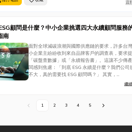
l
favorite
資
ESG顧問是什麼？中小企業挑選四大永續顧問服務
指南
面對全球減碳浪潮與國際供應鏈的要求，許多台
小企業主紛紛收到來自品牌客戶的調查表，要求
「碳盤查數據」或「永續報告書」。這讓不少傳
闆感到焦慮：「到底 ESG 永續是什麼？我們公司
不大，真的需要找 ESG 顧問嗎？」 其實，...
繼
1
2
3
4
5
上一頁
下一頁