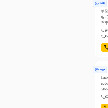
award_star
VIP
華隆
各式
布車
location_on
call
0
cal
award_star
VIP
Luck
auto
Shoe
call
0