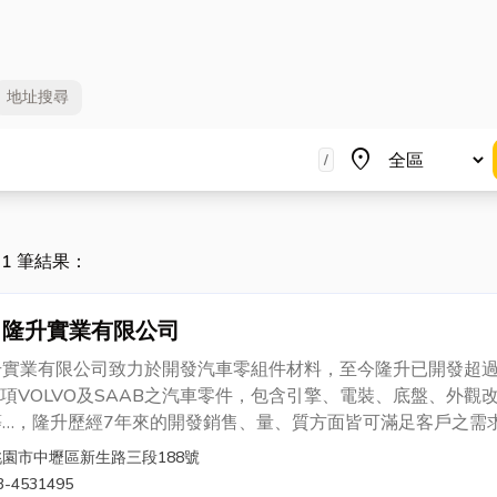
地址
搜尋
地區
place
/
221 筆結果：
隆升實業有限公司
升實業有限公司致力於開發汽車零組件材料，至今隆升已開發超
0項VOLVO及SAAB之汽車零件，包含引擎、電裝、底盤、外觀
等…，隆升歷經7年來的開發銷售、量、質方面皆可滿足客戶之需
為隆升所堅持的是品質，而非價格利潤方面的導向，相信未來只
桃園市中壢區新生路三段188號
局面才能持續不斷提供品質優良、價格便宜與滿足客戶需求之服
3-4531495