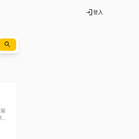
login
登入
search
過
改裝
求，
有雙
務。