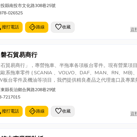
南投縣南投市文化路308巷25號
978-026525
l
directions
favorite
撥打電話
路線
收藏
資
磐石貿易商行
磐石貿易商行」，專營拖車、半拖車各項板台零件。現有營業項
歐系拖車零件 ( SCANIA 、VOLVO、DAF、MAN、RN、MB)
PW板台零件及機油等項目，我們提供精良產品之代理進口及專業
售後服務。
屏東縣長治鄉合興路208巷29號
8-7217015
l
directions
favorite
撥打電話
路線
收藏
資