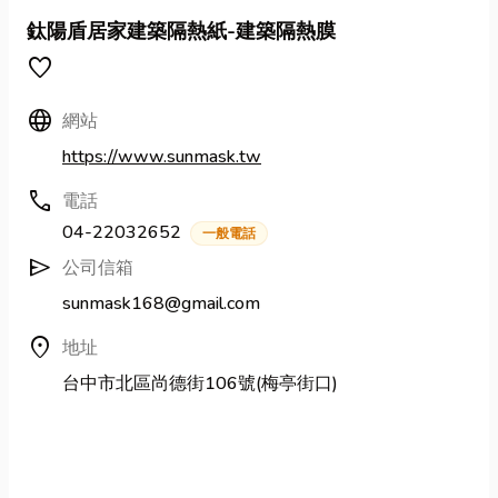
鈦陽盾居家建築隔熱紙-建築隔熱膜
favorite
Language
網站
https://www.sunmask.tw
call
電話
04-22032652
一般電話
send
公司信箱
sunmask168@gmail.com
location_on
地址
台中市北區尚德街106號(梅亭街口)