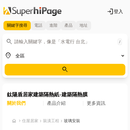
login
登入
關鍵字
搜尋
電話
進階
產品
地址
關鍵字
search
/
地區
place
search
鈦陽盾居家建築隔熱紙-建築隔熱膜
關於我們
產品介紹
更多資訊
首頁
home
chevron_right
住屋居家
chevron_right
裝潢工程
chevron_right
玻璃安裝