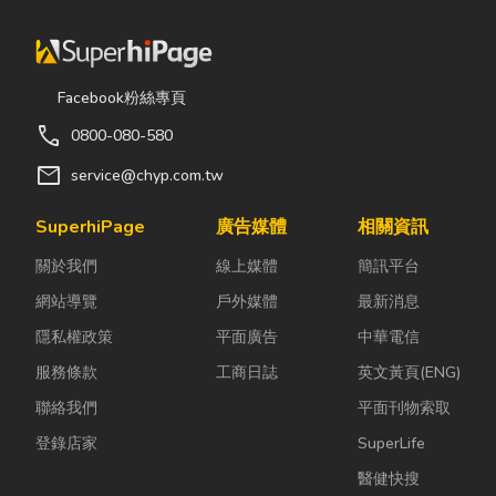
Facebook粉絲專頁
call
0800-080-580
mail
service@chyp.com.tw
SuperhiPage
廣告媒體
相關資訊
關於我們
線上媒體
簡訊平台
網站導覽
戶外媒體
最新消息
隱私權政策
平面廣告
中華電信
服務條款
工商日誌
英文黃頁(ENG)
聯絡我們
平面刊物索取
登錄店家
SuperLife
醫健快搜