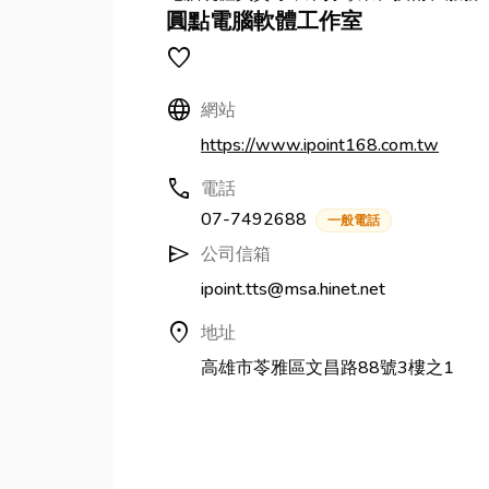
圓點電腦軟體工作室
favorite
Language
網站
https://www.ipoint168.com.tw
call
電話
07-7492688
一般電話
send
公司信箱
ipoint.tts@msa.hinet.net
location_on
地址
高雄市苓雅區文昌路88號3樓之1