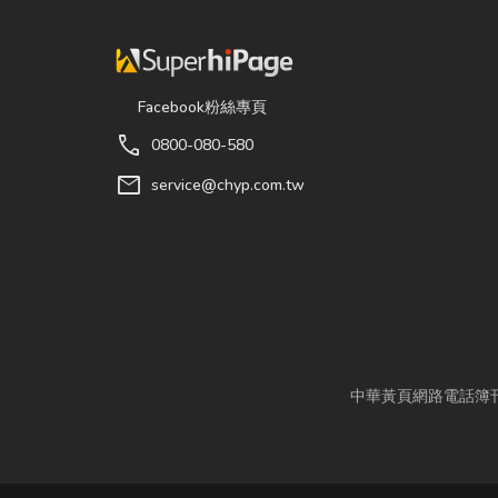
Facebook粉絲專頁
call
0800-080-580
mail
service@chyp.com.tw
中華黃頁網路電話簿