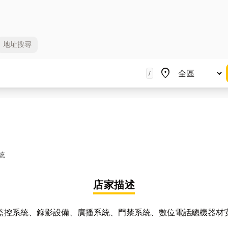
地址
搜尋
地區
place
/
統
店家描述
監控系統、錄影設備、廣播系統、門禁系統、數位電話總機器材
。