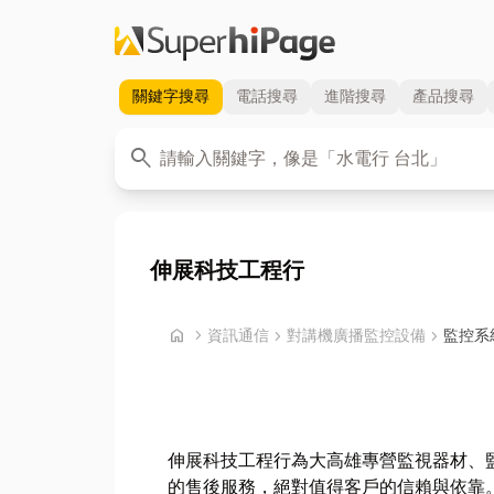
關鍵字
搜尋
電話
搜尋
進階
搜尋
產品
搜尋
關鍵字
search
伸展科技工程行
首頁
home
chevron_right
資訊通信
chevron_right
對講機廣播監控設備
chevron_right
監控系
伸展科技工程行為大高雄專營監視器材、
的售後服務，絕對值得客戶的信賴與依靠