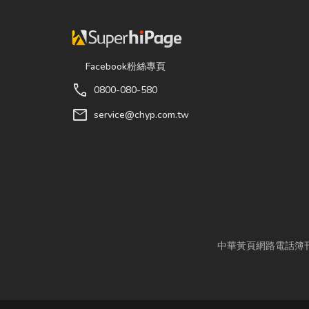
Facebook粉絲專頁
call
0800-080-580
mail
service@chyp.com.tw
中華黃頁網路電話簿