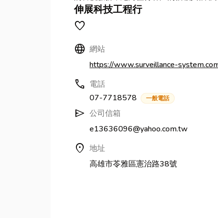
伸展科技工程行
favorite
Language
網站
https://www.surveillance-system.co
call
電話
07-7718578
一般電話
send
公司信箱
e13636096@yahoo.com.tw
location_on
地址
高雄市苓雅區憲治路38號