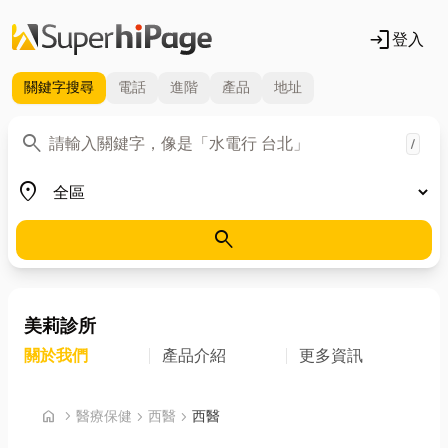
login
登入
關鍵字
搜尋
電話
進階
產品
地址
關鍵字
search
/
地區
place
search
美莉診所
關於我們
產品介紹
更多資訊
首頁
home
chevron_right
醫療保健
chevron_right
西醫
chevron_right
西醫