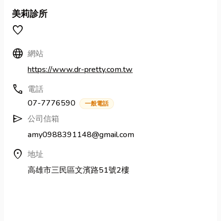
美莉診所
favorite
Language
網站
https://www.dr-pretty.com.tw
call
電話
07-7776590
一般電話
send
公司信箱
amy0988391148@gmail.com
location_on
地址
高雄市三民區文濱路51號2樓