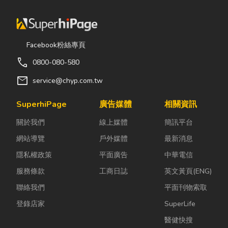
Facebook粉絲專頁
call
0800-080-580
mail
service@chyp.com.tw
SuperhiPage
廣告媒體
相關資訊
關於我們
線上媒體
簡訊平台
網站導覽
戶外媒體
最新消息
隱私權政策
平面廣告
中華電信
服務條款
工商日誌
英文黃頁(ENG)
聯絡我們
平面刊物索取
登錄店家
SuperLife
醫健快搜