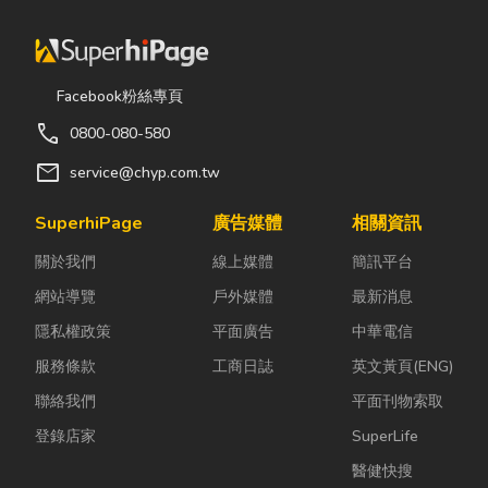
Facebook粉絲專頁
call
0800-080-580
mail
service@chyp.com.tw
SuperhiPage
廣告媒體
相關資訊
關於我們
線上媒體
簡訊平台
網站導覽
戶外媒體
最新消息
隱私權政策
平面廣告
中華電信
服務條款
工商日誌
英文黃頁(ENG)
聯絡我們
平面刊物索取
登錄店家
SuperLife
醫健快搜