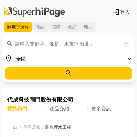
login
登入
關鍵字
搜尋
電話
進階
產品
地址
關鍵字
search
/
地區
place
search
代成科技閘門股份有限公司
關於我們
產品介紹
更多資訊
首頁
home
chevron_right
住屋居家
chevron_right
防水理水工程