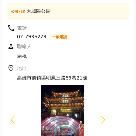
大城隍公廟
公司別名
call
電話
07-7935279
一般電話
person
聯絡人
廟祝
location_on
地址
高雄市前鎮區明鳳三路59巷21號