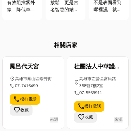
告訴你隔熱紙
壓，滿足你對
業服務
有效阻擋紫外
放鬆，更是古
不是表面看到
好處有哪些?優
按摩的所有想
線，降低車內
老智慧的結
哪裡濕，就代
選店家一次搞
像！
溫度，建築隔
晶！世界各地
表真正的漏水
懂
熱膜亦是如
的文化都發展
點在哪裡。許
此。那麼，在
出獨特的按摩
多住戶一開始
選購建築隔熱
種類，從東方
只是發現牆面
相關店家
膜時，我們應
經絡穴位到西
起泡、油漆剝
該考量哪些因
方肌肉放鬆，
落、地板潮
素呢？又有哪
每種手法都有
濕，或樓下天
些台中店家值
鳳邑代天宮
其獨特的功
社團法人中華護生
花板出現水
得推薦呢？今
效。身為新竹
痕，後來才發
協會
location_on
高雄市鳳山區瑞芳街
高雄市左營區富民路
天就讓小編帶
在地人，你是
現問題可能牽
location_on
call
07-7416499
358號7樓2室
您深入了解建
否也想體驗世
涉到自來水管
call
07-5569911
築隔熱膜的相
界各地的按摩
漏水、排水管
call
撥打電話
關知識，並推
精華？今天小
滲漏、浴室防
call
撥打電話
薦幾家在地的
編就來為大家
水層失效、外
favorite
收藏
優質台中建築
介紹3家新竹
牆滲水、管道
favorite
收藏
來源
來源
隔熱膜店家。
按摩推薦店
間漏水，甚至
建...
家，帶你一次
是社區公共管