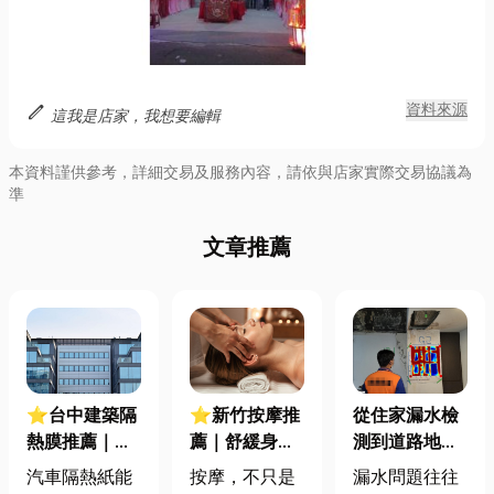
edit
資料來源
這我是店家，我想要編輯
本資料謹供參考，詳細交易及服務內容，請依與店家實際交易協議為
準
文章推薦
⭐台中建築隔
⭐新竹按摩推
從住家漏水檢
熱膜推薦｜告
薦｜舒緩身心
測到道路地下
別悶熱！一篇
從泰式到油
管線探測的專
汽車隔熱紙能
按摩，不只是
漏水問題往往