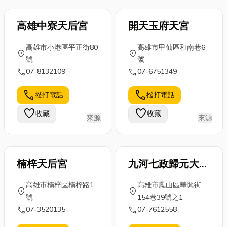
滿足各...
線漏...
高雄中寮天后宮
開天玉府天宮
高雄市小港區平正街80
高雄市甲仙區和南巷6
location_on
location_on
號
號
call
call
07-8132109
07-6751349
call
call
撥打電話
撥打電話
favorite
favorite
收藏
收藏
來源
來源
楠梓天后宮
九河七政歸元大道
院
高雄市楠梓區楠梓路1
高雄市鳳山區華興街
location_on
location_on
號
154巷39號之1
call
call
07-3520135
07-7612558