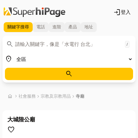
login
登入
關鍵字
搜尋
電話
進階
產品
地址
關鍵字
search
/
地區
place
search
首頁
home
chevron_right
社會服務
chevron_right
宗教及宗教用品
chevron_right
寺廟
大城隍公廟
favorite