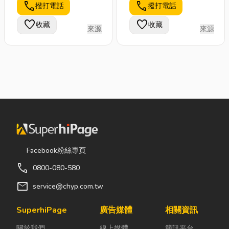
call
call
撥打電話
撥打電話
favorite
favorite
收藏
收藏
來源
來源
Facebook粉絲專頁
call
0800-080-580
mail
service@chyp.com.tw
SuperhiPage
廣告媒體
相關資訊
關於我們
線上媒體
簡訊平台