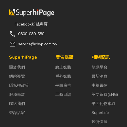
Facebook粉絲專頁
call
0800-080-580
mail
service@chyp.com.tw
SuperhiPage
廣告媒體
相關資訊
關於我們
線上媒體
簡訊平台
網站導覽
戶外媒體
最新消息
隱私權政策
平面廣告
中華電信
服務條款
工商日誌
英文黃頁(ENG)
聯絡我們
平面刊物索取
登錄店家
SuperLife
醫健快搜