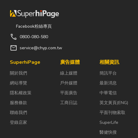
Facebook粉絲專頁
call
0800-080-580
mail
service@chyp.com.tw
SuperhiPage
廣告媒體
相關資訊
關於我們
線上媒體
簡訊平台
網站導覽
戶外媒體
最新消息
隱私權政策
平面廣告
中華電信
服務條款
工商日誌
英文黃頁(ENG)
聯絡我們
平面刊物索取
登錄店家
SuperLife
醫健快搜