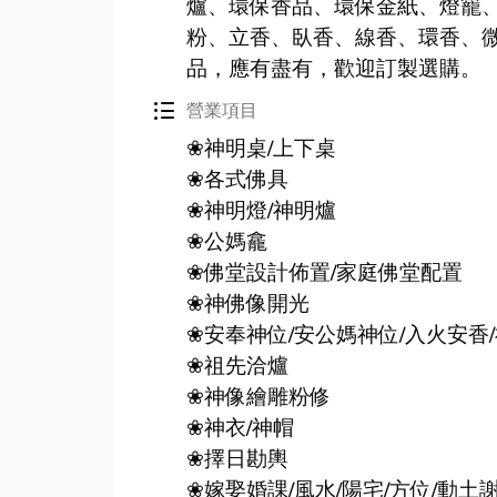
爐、環保香品、環保金紙、燈籠
粉、立香、臥香、線香、環香、
品，應有盡有，歡迎訂製選購。
format_list_bulleted
營業項目
❀
神明桌/上下桌
❀
各式佛具
❀
神明燈/神明爐
❀
公媽龕
❀
佛堂設計佈置/家庭佛堂配置
❀
神佛像開光
❀
安奉神位/安公媽神位/入火安香
❀
祖先洽爐
❀
神像繪雕粉修
❀
神衣/神帽
❀
擇日勘輿
❀
嫁娶婚課/風水/陽宅/方位/動土