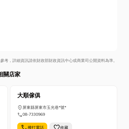
供參考，詳細資訊請依財政部財政資訊中心或商業司公開資料為準。
相關店家
大順傢俱
location_on
屏東縣屏東市玉光巷*號*
call
08-7330969
call
favorite
撥打電話
收藏