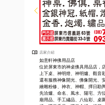
menu_book
店家介紹
如意軒神佛用品店
位於屏東市的神桌佛具用品店，
上下桌、神明燈、神明爐、觀音
還有服務神像開光、佛像開光、
繪雕粉修、神衣、神帽、擇日勘
先洽爐、命名、風水、陽宅、方
廟用品、手工繡品、八仙彩、桌圍