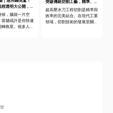
舖｜急用錢免驚！
突破傳統切割工藝，精準、安
流程透明大公開，秒
全、高效的工業革命
超高壓水刀工程切割是精準與
你安心借！
時候，腦袋一片空
效率的完美結合。在現代工業
！當舖或許是你快速
領域，切割技術的發展至關重
周轉救星。很多人可
要，而超高壓水刀切割以其高
的印象停留在電影
精度、無熱影響、適用範圍廣
有點神祕甚至可怕。
等特點，成為許多行業的首選
在的合法當舖服務都
技術。在現代工業中，超高壓
明啦！這篇文章就是
水刀切割技術已成為一種不可
揭開當舖的「神秘面
或缺的專業工具。它以其卓越
整公開從物品估價到
的精準...
..
號