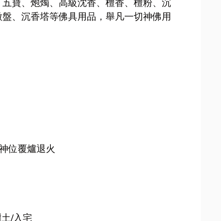
、五寶、炮燭、高級沈香、檀香、檀粉、沉
微盤、沉香塔等佛具用品，舉凡一切神佛用
/神位覆爐退火
謝土/入宅