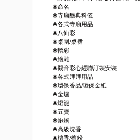
❀
命名
❀
寺廟醮典科儀
❀
各式寺廟用品
❀
八仙彩
❀
桌圍/桌裙
❀
轎彩
❀
繪雕
❀
觀音彩心經聯訂製安裝
❀
各式拜拜用品
❀
環保香品/環保金紙
❀
金爐
❀
燈籠
❀
五寶
❀
炮燭
❀
高級沈香
❀
檀香/檀粉