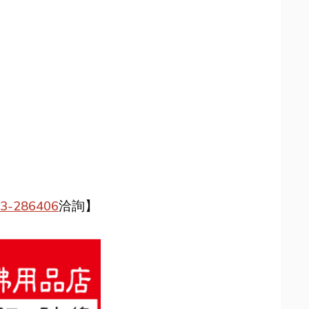
3-286406
洽詢】