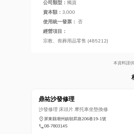
公司類型：
獨資
資本額：
3,000
使用統一發票：
否
經營項目：
宗教、喪葬用品零售 (485212)
本資料謹
鼎祐沙發修理
沙發修理 床頭片 摩托車坐墊換修
location_on
屏東縣潮州鎮朝昇路206巷19-1號
call
08-7803145