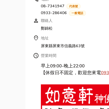
08-7341947
代表號
0933-286406
一般電話
person
聯絡人
鄭錦松
location_on
地址
屏東縣屏東市信義路63號
Schedule
營業時間
早上09:00-晚上22:00
【休假日不固定，歡迎您來電
093