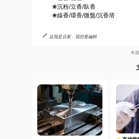
❀
沉粉/立香/臥香
❀
線香/環香/微盤/沉香塔
edit
這我是店家，我想要編輯
本