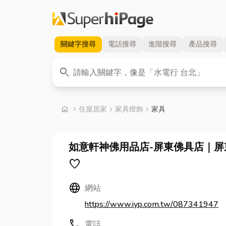
關鍵字
搜尋
電話
搜尋
進階
搜尋
產品
搜尋
關鍵字
search
首頁
home
chevron_right
住屋居家
chevron_right
家具燈飾
chevron_right
家具
如意軒神佛用品店-屏東佛具店｜
favorite
Language
網站
https://www.iyp.com.tw/087341947
call
電話