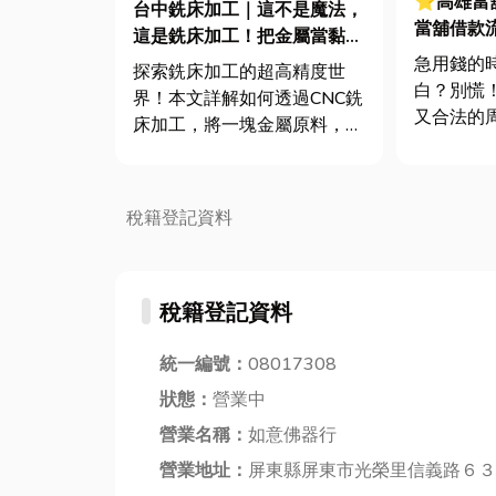
⭐高雄當
台中銑床加工｜這不是魔法，
當舖借款
這是銑床加工！把金屬當黏土
懂流程讓
捏的黑科技
急用錢的
探索銑床加工的超高精度世
白？別慌
界！本文詳解如何透過CNC銑
又合法的
床加工，將一塊金屬原料，經
能對當舖
由設計、切削到品檢，打造成
裡，覺得
符合微米級公差的精密零件，
但其實現
是您尋求加工方案的最佳指
稅籍登記資料
很公開透
南。文末小編也會推薦優質的
要來幫你
台中銑床加工製造商喔！ 什
紗」，完
麼是銑床加工？不只切削，
拿到錢的整.
稅籍登記資料
更...
統一編號：
08017308
狀態：
營業中
營業名稱：
如意佛器行
營業地址：
屏東縣屏東市光榮里信義路６３