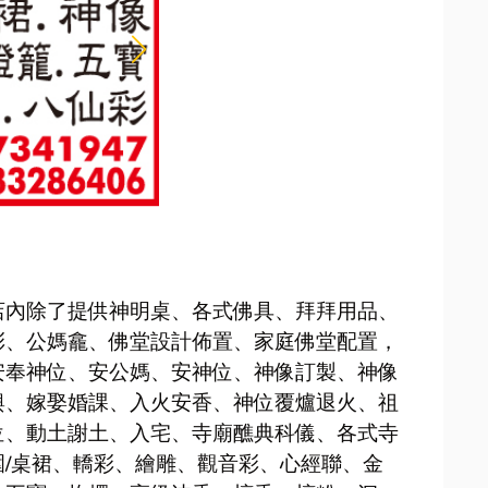
店內除了提供神明桌、各式佛具、拜拜用品、
彩、公媽龕、佛堂設計佈置、家庭佛堂配置，
安奉神位、安公媽、安神位、神像訂製、神像
輿、嫁娶婚課、入火安香、神位覆爐退火、祖
位、動土謝土、入宅、寺廟醮典科儀、各式寺
/桌裙、轎彩、繪雕、觀音彩、心經聯、金