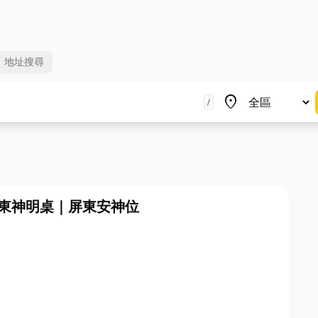
地址
搜尋
地區
place
/
屏東神明桌｜屏東安神位