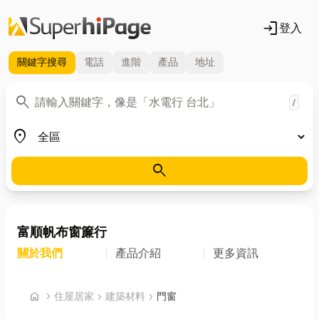
login
登入
關鍵字
搜尋
電話
進階
產品
地址
關鍵字
search
/
地區
place
search
富順帆布窗簾行
關於我們
產品介紹
更多資訊
首頁
home
chevron_right
住屋居家
chevron_right
建築材料
chevron_right
門窗