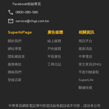
Facebook粉絲專頁
call
0800-080-580
mail
service@chyp.com.tw
SuperhiPage
廣告媒體
相關資訊
關於我們
線上媒體
簡訊平台
網站導覽
戶外媒體
最新消息
隱私權政策
平面廣告
中華電信
服務條款
工商日誌
英文黃頁(ENG)
聯絡我們
平面刊物索取
登錄店家
SuperLife
醫健快搜
中華黃頁網路電話簿刊登資訊如有錯誤或不刊登，請洽本公司