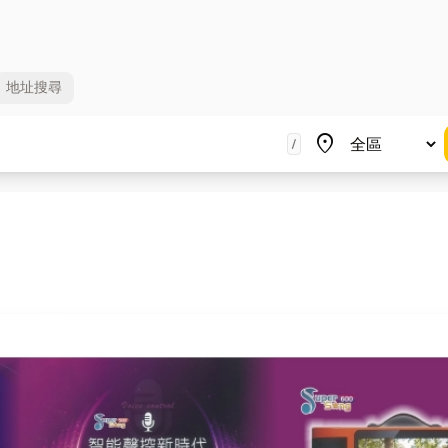
地址
搜尋
地區
place
/