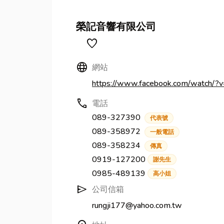
榮記音響有限公司
favorite
Language
網站
https://www.facebook.com/watch
call
電話
089-327390
代表號
089-358972
一般電話
089-358234
傳真
0919-127200
謝先生
0985-489139
高小姐
send
公司信箱
rungji177@yahoo.com.tw