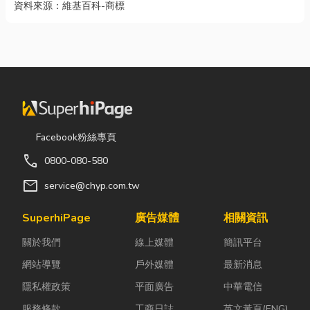
資料來源：
維基百科-商標
Facebook粉絲專頁
call
0800-080-580
mail
service@chyp.com.tw
SuperhiPage
廣告媒體
相關資訊
關於我們
線上媒體
簡訊平台
網站導覽
戶外媒體
最新消息
隱私權政策
平面廣告
中華電信
服務條款
工商日誌
英文黃頁(ENG)