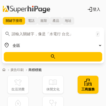
login
登入
關鍵字
搜尋
電話
進階
產品
地址
關鍵字
search
/
地區
place
search
首頁
home
chevron_right
廣告印刷
chevron_right
商標標籤
laundry
menu_book
emoji_transportation
生活消費
休閒文化
工商服務
water_ec
stethoscope