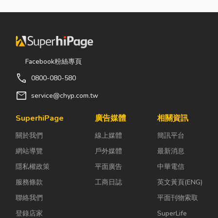
Facebook粉絲專頁
call
0800-080-580
mail
service@chyp.com.tw
SuperhiPage
廣告媒體
相關資訊
關於我們
線上媒體
簡訊平台
網站導覽
戶外媒體
最新消息
隱私權政策
平面廣告
中華電信
服務條款
工商日誌
英文黃頁(ENG)
聯絡我們
平面刊物索取
登錄店家
SuperLife