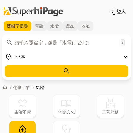
login
登入
關鍵字
搜尋
電話
進階
產品
地址
關鍵字
search
/
地區
place
search
首頁
home
chevron_right
化學工業
chevron_right
氣體
laundry
menu_book
emoji_transportation
生活消費
休閒文化
工商服務
water_ec
stethoscope